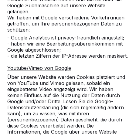
Google Suchmaschine auf unsere Website
gelangen.
Welche Vorteile hat Bambus?
Wir haben mit Google verschiedene Vorkehrungen
getroffen, um Ihre personenbezogenen Daten zu
schützen:
Muss der Betontisch waagerecht
- Google Analytics ist privacy-freundlich eingestelt;
stehen?
- haben wir eine Bearbeitungsübereinkommen mit
Google abgeschlossen;
- die letzten Ziffern der IP-Adresse werden maskiert.
Wie lange Garantie gibt HeBlad auf
die Tische?
Youtube/Vimeo von Google
Über unsere Website werden Cookies platziert und
Können die Produkte von HeBlad auch
von YouTube und Vimeo gelesen, sobald ein
mit Werbung versehen werden?
eingebettetes Video angezeigt wird. Wir haben
keinen Einfluss auf die Nutzung der Daten durch
Google und/oder Dritte. Lesen Sie die Google-
Ist es unbedingt erforderlich, dass
Datenschutzerklärung (die sich regelmäßig ändern
unter dem Tisch eine befestigte
kann), um zu wissen, was mit ihren
Fläche vorhanden ist, damit der Tisch
(personenbezogenen) Daten geschieht, die durch
nicht einsinkt?
diese Cookies verarbeitet werden. Die
Informationen, die Google über unsere Website