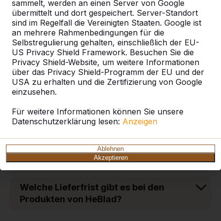
sammelt, werden an einen Server von Google
Wie schwer sind die Tische und
übermittelt und dort gespeichert. Server-Standort
Bänke aus Beton?
sind im Regelfall die Vereinigten Staaten. Google ist
an mehrere Rahmenbedingungen für die
Selbstregulierung gehalten, einschließlich der EU-
Welche Vorteile hat eine Bodenplatte
US Privacy Shield Framework. Besuchen Sie die
aus Beton für Tische und Bänke von
Privacy Shield-Website, um weitere Informationen
HeBlad?
über das Privacy Shield-Programm der EU und der
USA zu erhalten und die Zertifizierung von Google
einzusehen.
Aus welchem Material sind die
Sitzflächen der DeLuxe-Picknicksets?
Für weitere Informationen können Sie unsere
Datenschutzerklärung lesen:
Anzeigen
Welches Zahlungsziel gilt bei der
Bestellung von Tischen und Bänken
Ablehnen
Akzeptieren
aus Beton?
Welche Lieferfrist gibt es bei den
Produkten von HeBlad?