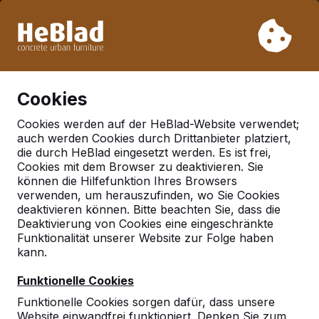
Aufgrund unseres Urlaubs liefern wir von Woche 31 bis
Woche 33 nicht. Bitte berücksichtigen Sie daher längere
Lieferzeiten.
Schon mehr als 30.000 Produkten verkauft
0
Cookies
Cookies werden auf der HeBlad-Website verwendet;
auch werden Cookies durch Drittanbieter platziert,
die durch HeBlad eingesetzt werden. Es ist frei,
Häufig gestellte Fragen
Cookies mit dem Browser zu deaktivieren. Sie
können die Hilfefunktion Ihres Browsers
verwenden, um herauszufinden, wo Sie Cookies
deaktivieren können. Bitte beachten Sie, dass die
Hier finden Sie einige der Fragen, die häufig gestellt
Deaktivierung von Cookies eine eingeschränkte
werden. Ihre Frage ist nicht dabei? Dann nehmen Sie
Funktionalität unserer Website zur Folge haben
ruhig Kontakt mit uns auf.
kann.
Funktionelle Cookies
Funktionelle Cookies sorgen dafür, dass unsere
Website einwandfrei funktioniert. Denken Sie zum