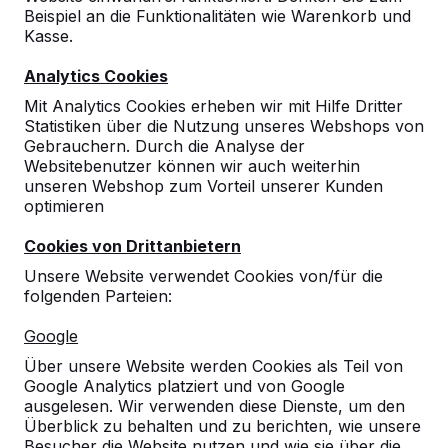
Zeige alles
Beispiel an die Funktionalitäten wie Warenkorb und
Kasse.
Bänke
Analytics Cookies
Mit Analytics Cookies erheben wir mit Hilfe Dritter
Picknicksets
Statistiken über die Nutzung unseres Webshops von
Gebrauchern. Durch die Analyse der
Websitebenutzer können wir auch weiterhin
Tischtennistische
unseren Webshop zum Vorteil unserer Kunden
optimieren
Spieltische
Cookies von Drittanbietern
Unsere Website verwendet Cookies von/für die
Tischkicker
folgenden Parteien:
Google
Fuß-Volleyball Tisch
Über unsere Website werden Cookies als Teil von
Google Analytics platziert und von Google
Zubehör
ausgelesen. Wir verwenden diese Dienste, um den
Überblick zu behalten und zu berichten, wie unsere
Besucher die Website nutzen und wie sie über die
Bänke