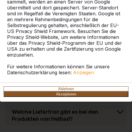
sammelt, werden an einen Server von Google
Wie schwer sind die Tische und
übermittelt und dort gespeichert. Server-Standort
Bänke aus Beton?
sind im Regelfall die Vereinigten Staaten. Google ist
an mehrere Rahmenbedingungen für die
Selbstregulierung gehalten, einschließlich der EU-
Welche Vorteile hat eine Bodenplatte
US Privacy Shield Framework. Besuchen Sie die
aus Beton für Tische und Bänke von
Privacy Shield-Website, um weitere Informationen
HeBlad?
über das Privacy Shield-Programm der EU und der
USA zu erhalten und die Zertifizierung von Google
einzusehen.
Aus welchem Material sind die
Sitzflächen der DeLuxe-Picknicksets?
Für weitere Informationen können Sie unsere
Datenschutzerklärung lesen:
Anzeigen
Welches Zahlungsziel gilt bei der
Bestellung von Tischen und Bänken
Ablehnen
Akzeptieren
aus Beton?
Welche Lieferfrist gibt es bei den
Produkten von HeBlad?