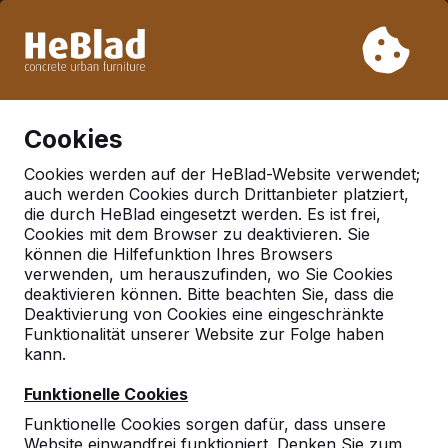
Aufgrund unseres Urlaubs liefern wir von Woche 31 bis
Woche 33 nicht. Bitte berücksichtigen Sie daher längere
Lieferzeiten.
Schon mehr als 30.000 Produkten verkauft
0
Cookies
Cookies werden auf der HeBlad-Website verwendet;
auch werden Cookies durch Drittanbieter platziert,
die durch HeBlad eingesetzt werden. Es ist frei,
Häufig gestellte Fragen
Cookies mit dem Browser zu deaktivieren. Sie
können die Hilfefunktion Ihres Browsers
verwenden, um herauszufinden, wo Sie Cookies
deaktivieren können. Bitte beachten Sie, dass die
Hier finden Sie einige der Fragen, die häufig gestellt
Deaktivierung von Cookies eine eingeschränkte
werden. Ihre Frage ist nicht dabei? Dann nehmen Sie
Funktionalität unserer Website zur Folge haben
ruhig Kontakt mit uns auf.
kann.
Funktionelle Cookies
Funktionelle Cookies sorgen dafür, dass unsere
Website einwandfrei funktioniert. Denken Sie zum