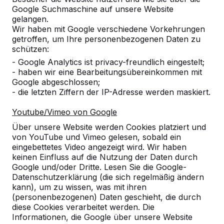
Google Suchmaschine auf unsere Website
gelangen.
Welche Vorteile hat Bambus?
Wir haben mit Google verschiedene Vorkehrungen
getroffen, um Ihre personenbezogenen Daten zu
schützen:
Muss der Betontisch waagerecht
- Google Analytics ist privacy-freundlich eingestelt;
stehen?
- haben wir eine Bearbeitungsübereinkommen mit
Google abgeschlossen;
- die letzten Ziffern der IP-Adresse werden maskiert.
Wie lange Garantie gibt HeBlad auf
die Tische?
Youtube/Vimeo von Google
Über unsere Website werden Cookies platziert und
Können die Produkte von HeBlad auch
von YouTube und Vimeo gelesen, sobald ein
mit Werbung versehen werden?
eingebettetes Video angezeigt wird. Wir haben
keinen Einfluss auf die Nutzung der Daten durch
Google und/oder Dritte. Lesen Sie die Google-
Ist es unbedingt erforderlich, dass
Datenschutzerklärung (die sich regelmäßig ändern
unter dem Tisch eine befestigte
kann), um zu wissen, was mit ihren
Fläche vorhanden ist, damit der Tisch
(personenbezogenen) Daten geschieht, die durch
nicht einsinkt?
diese Cookies verarbeitet werden. Die
Informationen, die Google über unsere Website