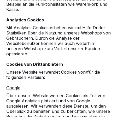
Zeige alles
Beispiel an die Funktionalitäten wie Warenkorb und
Kasse.
Bänke
Analytics Cookies
Mit Analytics Cookies erheben wir mit Hilfe Dritter
Picknicksets
Statistiken über die Nutzung unseres Webshops von
Gebrauchern. Durch die Analyse der
Websitebenutzer können wir auch weiterhin
Tischtennistische
unseren Webshop zum Vorteil unserer Kunden
optimieren
Spieltische
Cookies von Drittanbietern
Unsere Website verwendet Cookies von/für die
Tischkicker
folgenden Parteien:
Google
Fuß-Volleyball Tisch
Über unsere Website werden Cookies als Teil von
Google Analytics platziert und von Google
Zubehör
ausgelesen. Wir verwenden diese Dienste, um den
Überblick zu behalten und zu berichten, wie unsere
Besucher die Website nutzen und wie sie über die
Bänke