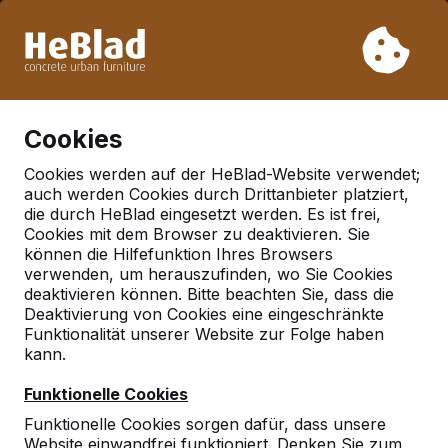
Aufgrund unseres Urlaubs liefern wir von Woche 31 bis
Woche 33 nicht. Bitte berücksichtigen Sie daher längere
Lieferzeiten.
Schon mehr als 30.000 Produkten verkauft
0
Cookies
Cookies werden auf der HeBlad-Website verwendet;
auch werden Cookies durch Drittanbieter platziert,
die durch HeBlad eingesetzt werden. Es ist frei,
Häufig gestellte Fragen
Cookies mit dem Browser zu deaktivieren. Sie
können die Hilfefunktion Ihres Browsers
verwenden, um herauszufinden, wo Sie Cookies
deaktivieren können. Bitte beachten Sie, dass die
Hier finden Sie einige der Fragen, die häufig gestellt
Deaktivierung von Cookies eine eingeschränkte
werden. Ihre Frage ist nicht dabei? Dann nehmen Sie
Funktionalität unserer Website zur Folge haben
ruhig Kontakt mit uns auf.
kann.
Funktionelle Cookies
Funktionelle Cookies sorgen dafür, dass unsere
Website einwandfrei funktioniert. Denken Sie zum