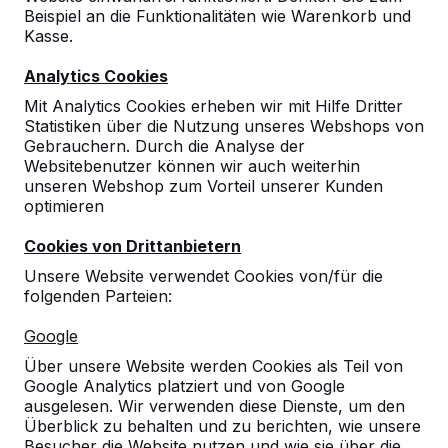
Zeige alles
Beispiel an die Funktionalitäten wie Warenkorb und
Kasse.
Bänke
Analytics Cookies
Mit Analytics Cookies erheben wir mit Hilfe Dritter
Picknicksets
Statistiken über die Nutzung unseres Webshops von
Gebrauchern. Durch die Analyse der
Websitebenutzer können wir auch weiterhin
Tischtennistische
unseren Webshop zum Vorteil unserer Kunden
optimieren
Spieltische
Cookies von Drittanbietern
Unsere Website verwendet Cookies von/für die
Tischkicker
folgenden Parteien:
Google
Fuß-Volleyball Tisch
Über unsere Website werden Cookies als Teil von
Google Analytics platziert und von Google
Zubehör
ausgelesen. Wir verwenden diese Dienste, um den
Überblick zu behalten und zu berichten, wie unsere
Besucher die Website nutzen und wie sie über die
Bänke