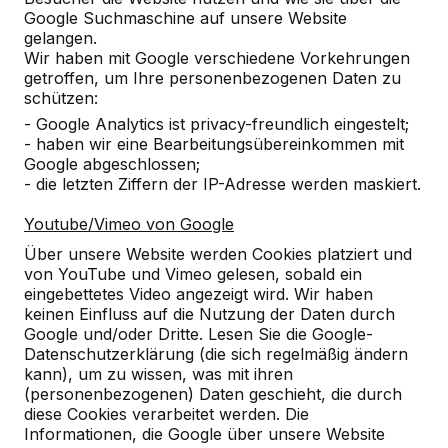
Google Suchmaschine auf unsere Website
gelangen.
Welche Vorteile hat Bambus?
Wir haben mit Google verschiedene Vorkehrungen
getroffen, um Ihre personenbezogenen Daten zu
schützen:
Muss der Betontisch waagerecht
- Google Analytics ist privacy-freundlich eingestelt;
stehen?
- haben wir eine Bearbeitungsübereinkommen mit
Google abgeschlossen;
- die letzten Ziffern der IP-Adresse werden maskiert.
Wie lange Garantie gibt HeBlad auf
die Tische?
Youtube/Vimeo von Google
Über unsere Website werden Cookies platziert und
Können die Produkte von HeBlad auch
von YouTube und Vimeo gelesen, sobald ein
mit Werbung versehen werden?
eingebettetes Video angezeigt wird. Wir haben
keinen Einfluss auf die Nutzung der Daten durch
Google und/oder Dritte. Lesen Sie die Google-
Ist es unbedingt erforderlich, dass
Datenschutzerklärung (die sich regelmäßig ändern
unter dem Tisch eine befestigte
kann), um zu wissen, was mit ihren
Fläche vorhanden ist, damit der Tisch
(personenbezogenen) Daten geschieht, die durch
nicht einsinkt?
diese Cookies verarbeitet werden. Die
Informationen, die Google über unsere Website