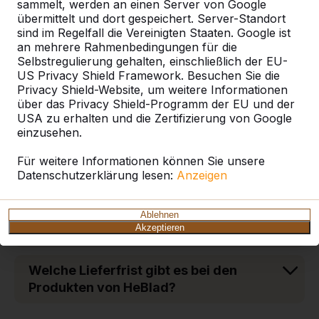
sammelt, werden an einen Server von Google
Wie schwer sind die Tische und
übermittelt und dort gespeichert. Server-Standort
Bänke aus Beton?
sind im Regelfall die Vereinigten Staaten. Google ist
an mehrere Rahmenbedingungen für die
Selbstregulierung gehalten, einschließlich der EU-
Welche Vorteile hat eine Bodenplatte
US Privacy Shield Framework. Besuchen Sie die
aus Beton für Tische und Bänke von
Privacy Shield-Website, um weitere Informationen
HeBlad?
über das Privacy Shield-Programm der EU und der
USA zu erhalten und die Zertifizierung von Google
einzusehen.
Aus welchem Material sind die
Sitzflächen der DeLuxe-Picknicksets?
Für weitere Informationen können Sie unsere
Datenschutzerklärung lesen:
Anzeigen
Welches Zahlungsziel gilt bei der
Bestellung von Tischen und Bänken
Ablehnen
Akzeptieren
aus Beton?
Welche Lieferfrist gibt es bei den
Produkten von HeBlad?