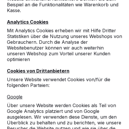
Zeige alles
Beispiel an die Funktionalitäten wie Warenkorb und
Kasse.
Bänke
Analytics Cookies
Mit Analytics Cookies erheben wir mit Hilfe Dritter
Picknicksets
Statistiken über die Nutzung unseres Webshops von
Gebrauchern. Durch die Analyse der
Websitebenutzer können wir auch weiterhin
Tischtennistische
unseren Webshop zum Vorteil unserer Kunden
optimieren
Spieltische
Cookies von Drittanbietern
Unsere Website verwendet Cookies von/für die
Tischkicker
folgenden Parteien:
Google
Fuß-Volleyball Tisch
Über unsere Website werden Cookies als Teil von
Google Analytics platziert und von Google
Zubehör
ausgelesen. Wir verwenden diese Dienste, um den
Überblick zu behalten und zu berichten, wie unsere
Besucher die Website nutzen und wie sie über die
Bänke