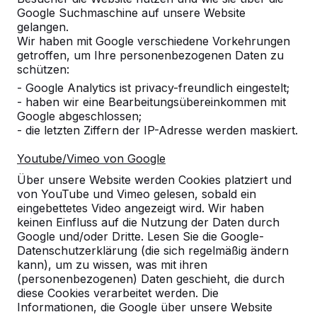
Google Suchmaschine auf unsere Website
gelangen.
Welche Vorteile hat Bambus?
Wir haben mit Google verschiedene Vorkehrungen
getroffen, um Ihre personenbezogenen Daten zu
schützen:
Muss der Betontisch waagerecht
- Google Analytics ist privacy-freundlich eingestelt;
stehen?
- haben wir eine Bearbeitungsübereinkommen mit
Google abgeschlossen;
- die letzten Ziffern der IP-Adresse werden maskiert.
Wie lange Garantie gibt HeBlad auf
die Tische?
Youtube/Vimeo von Google
Über unsere Website werden Cookies platziert und
Können die Produkte von HeBlad auch
von YouTube und Vimeo gelesen, sobald ein
mit Werbung versehen werden?
eingebettetes Video angezeigt wird. Wir haben
keinen Einfluss auf die Nutzung der Daten durch
Google und/oder Dritte. Lesen Sie die Google-
Ist es unbedingt erforderlich, dass
Datenschutzerklärung (die sich regelmäßig ändern
unter dem Tisch eine befestigte
kann), um zu wissen, was mit ihren
Fläche vorhanden ist, damit der Tisch
(personenbezogenen) Daten geschieht, die durch
nicht einsinkt?
diese Cookies verarbeitet werden. Die
Informationen, die Google über unsere Website