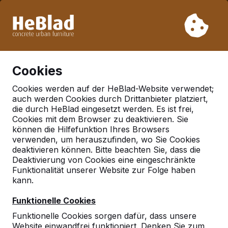
Aufgrund unseres Urlaubs liefern wir von Woche 31 bis
Woche 33 nicht. Bitte berücksichtigen Sie daher längere
Lieferzeiten.
Schon mehr als 30.000 Produkten verkauft
0
Cookies
Cookies werden auf der HeBlad-Website verwendet;
auch werden Cookies durch Drittanbieter platziert,
die durch HeBlad eingesetzt werden. Es ist frei,
Häufig gestellte Fragen
Cookies mit dem Browser zu deaktivieren. Sie
können die Hilfefunktion Ihres Browsers
verwenden, um herauszufinden, wo Sie Cookies
deaktivieren können. Bitte beachten Sie, dass die
Hier finden Sie einige der Fragen, die häufig gestellt
Deaktivierung von Cookies eine eingeschränkte
werden. Ihre Frage ist nicht dabei? Dann nehmen Sie
Funktionalität unserer Website zur Folge haben
ruhig Kontakt mit uns auf.
kann.
Funktionelle Cookies
Funktionelle Cookies sorgen dafür, dass unsere
Website einwandfrei funktioniert. Denken Sie zum