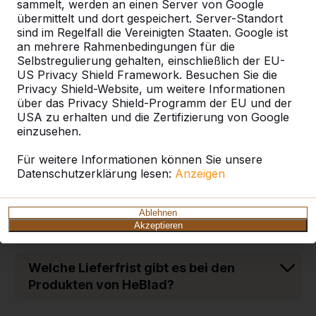
sammelt, werden an einen Server von Google
Wie schwer sind die Tische und
übermittelt und dort gespeichert. Server-Standort
Bänke aus Beton?
sind im Regelfall die Vereinigten Staaten. Google ist
an mehrere Rahmenbedingungen für die
Selbstregulierung gehalten, einschließlich der EU-
Welche Vorteile hat eine Bodenplatte
US Privacy Shield Framework. Besuchen Sie die
aus Beton für Tische und Bänke von
Privacy Shield-Website, um weitere Informationen
HeBlad?
über das Privacy Shield-Programm der EU und der
USA zu erhalten und die Zertifizierung von Google
einzusehen.
Aus welchem Material sind die
Sitzflächen der DeLuxe-Picknicksets?
Für weitere Informationen können Sie unsere
Datenschutzerklärung lesen:
Anzeigen
Welches Zahlungsziel gilt bei der
Bestellung von Tischen und Bänken
Ablehnen
Akzeptieren
aus Beton?
Welche Lieferfrist gibt es bei den
Produkten von HeBlad?