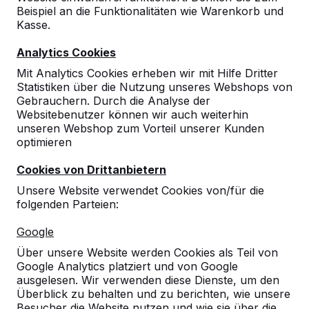
Zeige alles
Beispiel an die Funktionalitäten wie Warenkorb und
Kasse.
Bänke
Analytics Cookies
Mit Analytics Cookies erheben wir mit Hilfe Dritter
Picknicksets
Statistiken über die Nutzung unseres Webshops von
Gebrauchern. Durch die Analyse der
Websitebenutzer können wir auch weiterhin
Tischtennistische
unseren Webshop zum Vorteil unserer Kunden
optimieren
Spieltische
Cookies von Drittanbietern
Unsere Website verwendet Cookies von/für die
Tischkicker
folgenden Parteien:
Google
Fuß-Volleyball Tisch
Über unsere Website werden Cookies als Teil von
Google Analytics platziert und von Google
Zubehör
ausgelesen. Wir verwenden diese Dienste, um den
Überblick zu behalten und zu berichten, wie unsere
Besucher die Website nutzen und wie sie über die
Bänke