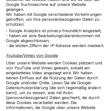
Google Suchmaschine auf unsere Website
gelangen.
Welche Vorteile hat Bambus?
Wir haben mit Google verschiedene Vorkehrungen
getroffen, um Ihre personenbezogenen Daten zu
schützen:
Muss der Betontisch waagerecht
- Google Analytics ist privacy-freundlich eingestelt;
stehen?
- haben wir eine Bearbeitungsübereinkommen mit
Google abgeschlossen;
- die letzten Ziffern der IP-Adresse werden maskiert.
Wie lange Garantie gibt HeBlad auf
die Tische?
Youtube/Vimeo von Google
Über unsere Website werden Cookies platziert und
Können die Produkte von HeBlad auch
von YouTube und Vimeo gelesen, sobald ein
mit Werbung versehen werden?
eingebettetes Video angezeigt wird. Wir haben
keinen Einfluss auf die Nutzung der Daten durch
Google und/oder Dritte. Lesen Sie die Google-
Ist es unbedingt erforderlich, dass
Datenschutzerklärung (die sich regelmäßig ändern
unter dem Tisch eine befestigte
kann), um zu wissen, was mit ihren
Fläche vorhanden ist, damit der Tisch
(personenbezogenen) Daten geschieht, die durch
nicht einsinkt?
diese Cookies verarbeitet werden. Die
Informationen, die Google über unsere Website