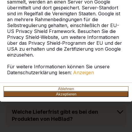
sammelt, werden an einen Server von Google
Wie schwer sind die Tische und
übermittelt und dort gespeichert. Server-Standort
Bänke aus Beton?
sind im Regelfall die Vereinigten Staaten. Google ist
an mehrere Rahmenbedingungen für die
Selbstregulierung gehalten, einschließlich der EU-
Welche Vorteile hat eine Bodenplatte
US Privacy Shield Framework. Besuchen Sie die
aus Beton für Tische und Bänke von
Privacy Shield-Website, um weitere Informationen
HeBlad?
über das Privacy Shield-Programm der EU und der
USA zu erhalten und die Zertifizierung von Google
einzusehen.
Aus welchem Material sind die
Sitzflächen der DeLuxe-Picknicksets?
Für weitere Informationen können Sie unsere
Datenschutzerklärung lesen:
Anzeigen
Welches Zahlungsziel gilt bei der
Bestellung von Tischen und Bänken
Ablehnen
Akzeptieren
aus Beton?
Welche Lieferfrist gibt es bei den
Produkten von HeBlad?