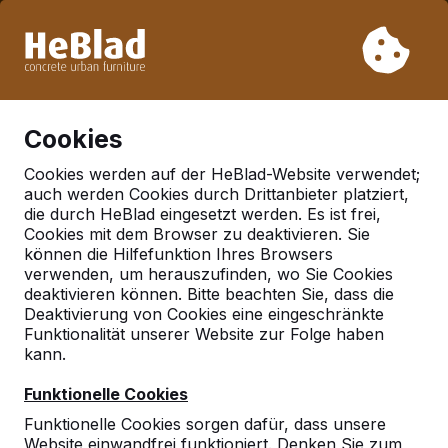
Aufgrund unseres Urlaubs liefern wir von Woche 31 bis
Woche 33 nicht. Bitte berücksichtigen Sie daher längere
Lieferzeiten.
Schon mehr als 30.000 Produkten verkauft
0
Cookies
Cookies werden auf der HeBlad-Website verwendet;
auch werden Cookies durch Drittanbieter platziert,
die durch HeBlad eingesetzt werden. Es ist frei,
Häufig gestellte Fragen
Cookies mit dem Browser zu deaktivieren. Sie
können die Hilfefunktion Ihres Browsers
verwenden, um herauszufinden, wo Sie Cookies
deaktivieren können. Bitte beachten Sie, dass die
Hier finden Sie einige der Fragen, die häufig gestellt
Deaktivierung von Cookies eine eingeschränkte
werden. Ihre Frage ist nicht dabei? Dann nehmen Sie
Funktionalität unserer Website zur Folge haben
ruhig Kontakt mit uns auf.
kann.
Funktionelle Cookies
Funktionelle Cookies sorgen dafür, dass unsere
Website einwandfrei funktioniert. Denken Sie zum