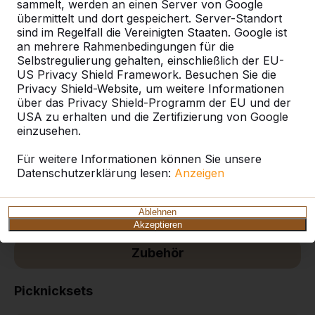
sammelt, werden an einen Server von Google
übermittelt und dort gespeichert. Server-Standort
Zeige alles
sind im Regelfall die Vereinigten Staaten. Google ist
an mehrere Rahmenbedingungen für die
Selbstregulierung gehalten, einschließlich der EU-
Picknicksets
US Privacy Shield Framework. Besuchen Sie die
Privacy Shield-Website, um weitere Informationen
Tischtennistische
über das Privacy Shield-Programm der EU und der
USA zu erhalten und die Zertifizierung von Google
einzusehen.
Spieltische
Für weitere Informationen können Sie unsere
Datenschutzerklärung lesen:
Anzeigen
Tischkicker
Ablehnen
Fuß-Volleyball Tisch
Akzeptieren
Zubehör
Picknicksets