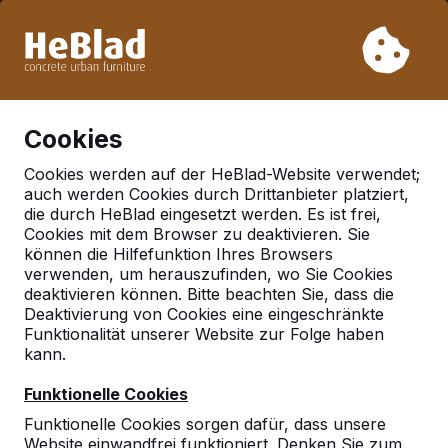
Aufgrund unseres Urlaubs liefern wir von Woche 31 bis
Woche 33 nicht. Bitte berücksichtigen Sie daher längere
Lieferzeiten.
Schon mehr als 30.000 Produkten verkauft
0
Cookies
Cookies werden auf der HeBlad-Website verwendet;
auch werden Cookies durch Drittanbieter platziert,
die durch HeBlad eingesetzt werden. Es ist frei,
Häufig gestellte Fragen
Cookies mit dem Browser zu deaktivieren. Sie
können die Hilfefunktion Ihres Browsers
verwenden, um herauszufinden, wo Sie Cookies
deaktivieren können. Bitte beachten Sie, dass die
Hier finden Sie einige der Fragen, die häufig gestellt
Deaktivierung von Cookies eine eingeschränkte
werden. Ihre Frage ist nicht dabei? Dann nehmen Sie
Funktionalität unserer Website zur Folge haben
ruhig Kontakt mit uns auf.
kann.
Funktionelle Cookies
Funktionelle Cookies sorgen dafür, dass unsere
Website einwandfrei funktioniert. Denken Sie zum