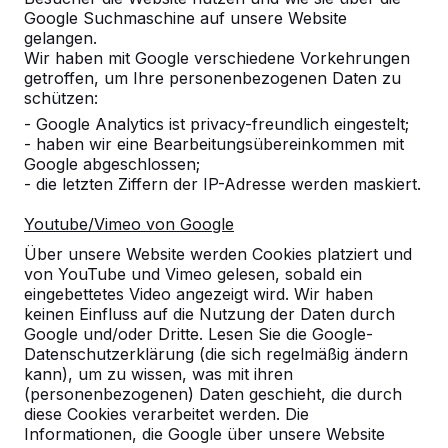
Google Suchmaschine auf unsere Website
Wie schwer sind die Tische und
gelangen.
Bänke aus Beton?
Wir haben mit Google verschiedene Vorkehrungen
getroffen, um Ihre personenbezogenen Daten zu
schützen:
Welche Vorteile hat eine Bodenplatte
- Google Analytics ist privacy-freundlich eingestelt;
aus Beton für Tische und Bänke von
- haben wir eine Bearbeitungsübereinkommen mit
HeBlad?
Google abgeschlossen;
- die letzten Ziffern der IP-Adresse werden maskiert.
Aus welchem Material sind die
Youtube/Vimeo von Google
Sitzflächen der DeLuxe-Picknicksets?
Über unsere Website werden Cookies platziert und
von YouTube und Vimeo gelesen, sobald ein
Welches Zahlungsziel gilt bei der
eingebettetes Video angezeigt wird. Wir haben
Bestellung von Tischen und Bänken
keinen Einfluss auf die Nutzung der Daten durch
aus Beton?
Google und/oder Dritte. Lesen Sie die Google-
Datenschutzerklärung (die sich regelmäßig ändern
kann), um zu wissen, was mit ihren
Welche Lieferfrist gibt es bei den
(personenbezogenen) Daten geschieht, die durch
Produkten von HeBlad?
diese Cookies verarbeitet werden. Die
Informationen, die Google über unsere Website