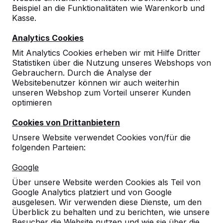
Faqs voor `Bänke`:
Beispiel an die Funktionalitäten wie Warenkorb und
Kasse.
Welche Vorteile hat Bambus?
Analytics Cookies
Mit Analytics Cookies erheben wir mit Hilfe Dritter
Muss der Betontisch waagerecht
Statistiken über die Nutzung unseres Webshops von
stehen?
Gebrauchern. Durch die Analyse der
Websitebenutzer können wir auch weiterhin
unseren Webshop zum Vorteil unserer Kunden
Wie lange Garantie gibt HeBlad auf
optimieren
die Tische?
Cookies von Drittanbietern
Können die Produkte von HeBlad auch
Unsere Website verwendet Cookies von/für die
mit Werbung versehen werden?
folgenden Parteien:
Google
Ist es unbedingt erforderlich, dass
Über unsere Website werden Cookies als Teil von
unter dem Tisch eine befestigte
Google Analytics platziert und von Google
Fläche vorhanden ist, damit der Tisch
ausgelesen. Wir verwenden diese Dienste, um den
nicht einsinkt?
Überblick zu behalten und zu berichten, wie unsere
Besucher die Website nutzen und wie sie über die