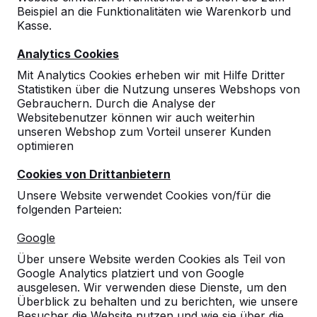
Zeige alles
Beispiel an die Funktionalitäten wie Warenkorb und
Kasse.
Bänke
Analytics Cookies
Mit Analytics Cookies erheben wir mit Hilfe Dritter
Picknicksets
Statistiken über die Nutzung unseres Webshops von
Gebrauchern. Durch die Analyse der
Websitebenutzer können wir auch weiterhin
Tischtennistische
unseren Webshop zum Vorteil unserer Kunden
optimieren
Spieltische
Cookies von Drittanbietern
Unsere Website verwendet Cookies von/für die
Tischkicker
folgenden Parteien:
Google
Fuß-Volleyball Tisch
Über unsere Website werden Cookies als Teil von
Google Analytics platziert und von Google
Zubehör
ausgelesen. Wir verwenden diese Dienste, um den
Überblick zu behalten und zu berichten, wie unsere
Besucher die Website nutzen und wie sie über die
Bänke