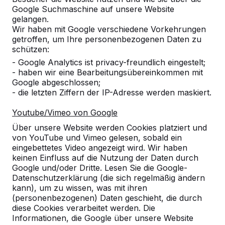
Google Suchmaschine auf unsere Website
gelangen.
Welche Vorteile hat Bambus?
Wir haben mit Google verschiedene Vorkehrungen
getroffen, um Ihre personenbezogenen Daten zu
schützen:
Muss der Betontisch waagerecht
- Google Analytics ist privacy-freundlich eingestelt;
stehen?
- haben wir eine Bearbeitungsübereinkommen mit
Google abgeschlossen;
- die letzten Ziffern der IP-Adresse werden maskiert.
Wie lange Garantie gibt HeBlad auf
die Tische?
Youtube/Vimeo von Google
Über unsere Website werden Cookies platziert und
Können die Produkte von HeBlad auch
von YouTube und Vimeo gelesen, sobald ein
mit Werbung versehen werden?
eingebettetes Video angezeigt wird. Wir haben
keinen Einfluss auf die Nutzung der Daten durch
Google und/oder Dritte. Lesen Sie die Google-
Ist es unbedingt erforderlich, dass
Datenschutzerklärung (die sich regelmäßig ändern
unter dem Tisch eine befestigte
kann), um zu wissen, was mit ihren
Fläche vorhanden ist, damit der Tisch
(personenbezogenen) Daten geschieht, die durch
nicht einsinkt?
diese Cookies verarbeitet werden. Die
Informationen, die Google über unsere Website