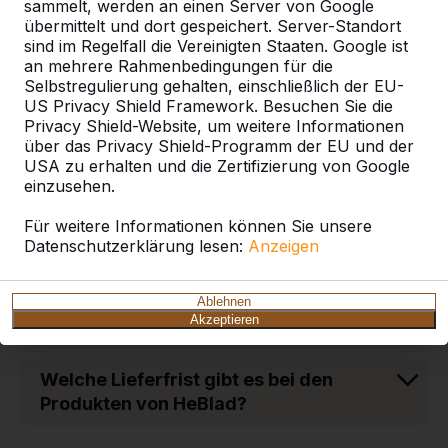
sammelt, werden an einen Server von Google
Wie schwer sind die Tische und
übermittelt und dort gespeichert. Server-Standort
Bänke aus Beton?
sind im Regelfall die Vereinigten Staaten. Google ist
an mehrere Rahmenbedingungen für die
Selbstregulierung gehalten, einschließlich der EU-
Welche Vorteile hat eine Bodenplatte
US Privacy Shield Framework. Besuchen Sie die
aus Beton für Tische und Bänke von
Privacy Shield-Website, um weitere Informationen
HeBlad?
über das Privacy Shield-Programm der EU und der
USA zu erhalten und die Zertifizierung von Google
einzusehen.
Aus welchem Material sind die
Sitzflächen der DeLuxe-Picknicksets?
Für weitere Informationen können Sie unsere
Datenschutzerklärung lesen:
Anzeigen
Welches Zahlungsziel gilt bei der
Bestellung von Tischen und Bänken
Ablehnen
Akzeptieren
aus Beton?
Welche Lieferfrist gibt es bei den
Produkten von HeBlad?