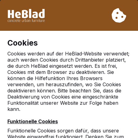
Aufgrund unseres Urlaubs liefern wir von Woche 31 bis
Woche 33 nicht. Bitte berücksichtigen Sie daher längere
Lieferzeiten.
Schon mehr als 30.000 Produkten verkauft
0
Cookies
Cookies werden auf der HeBlad-Website verwendet;
auch werden Cookies durch Drittanbieter platziert,
die durch HeBlad eingesetzt werden. Es ist frei,
Häufig gestellte Fragen
Cookies mit dem Browser zu deaktivieren. Sie
können die Hilfefunktion Ihres Browsers
verwenden, um herauszufinden, wo Sie Cookies
deaktivieren können. Bitte beachten Sie, dass die
Hier finden Sie einige der Fragen, die häufig gestellt
Deaktivierung von Cookies eine eingeschränkte
werden. Ihre Frage ist nicht dabei? Dann nehmen Sie
Funktionalität unserer Website zur Folge haben
ruhig Kontakt mit uns auf.
kann.
Funktionelle Cookies
Funktionelle Cookies sorgen dafür, dass unsere
Website einwandfrei funktioniert. Denken Sie zum