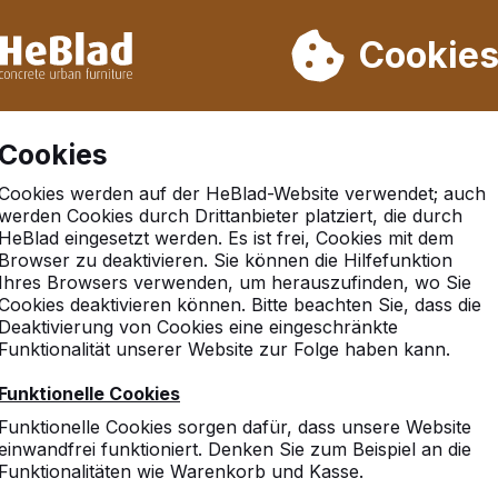
rn wir von Woche 31 bis Woche 33 nicht. Bitte berücksichtigen 
on mehr als 30.000 Produkten verkauft
Cookie
Cookies
Cookies werden auf der HeBlad-Website verwendet; auch
werden Cookies durch Drittanbieter platziert, die durch
HeBlad eingesetzt werden. Es ist frei, Cookies mit dem
Browser zu deaktivieren. Sie können die Hilfefunktion
Ihres Browsers verwenden, um herauszufinden, wo Sie
Cookies deaktivieren können. Bitte beachten Sie, dass die
Deaktivierung von Cookies eine eingeschränkte
Funktionalität unserer Website zur Folge haben kann.
Funktionelle Cookies
vice
Kategorien
Funktionelle Cookies sorgen dafür, dass unsere Website
einwandfrei funktioniert. Denken Sie zum Beispiel an die
n
Tischtennistische
Funktionalitäten wie Warenkorb und Kasse.
Fußvolleyball