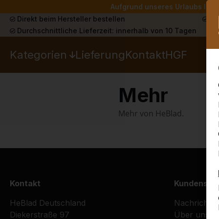
Aufgrund unseres Urlaubs liefe
Direkt beim Hersteller bestellen
Sch
Durchschnittliche Lieferzeit: innerhalb von 10 Tagen
Kategorien
Lieferung
Kontakt
HGF
Mehr
Mehr von HeBlad.
Kontakt
Kundenser
HeBlad Deutschland
Nachrichte
Diekerstraße 97
Über uns