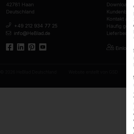
42781 Haan
Downloads
Deutschland
Kundenberi
Kontakt au
+49 212 934 77 25
Häufig geste
info@HeBlad.de
Lieferbedin
Einlogg
© 2026 HeBlad Deutschland
Website erstellt von
GSD