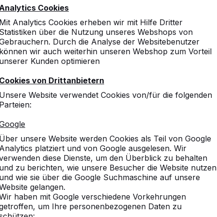
Tischkicker
Analytics Cookies
chte
Spieltische
Mit Analytics Cookies erheben wir mit Hilfe Dritter
fnehmen
Picknicksets
Statistiken über die Nutzung unseres Webshops von
Gebrauchern. Durch die Analyse der Websitebenutzer
llte Fragen
Bänke
können wir auch weiterhin unseren Webshop zum Vorteil
gungen
Zubehör
unserer Kunden optimieren
Specials
en
Cookies von Drittanbietern
Unsere Website verwendet Cookies von/für die folgenden
Parteien:
Google
Über unsere Website werden Cookies als Teil von Google
Analytics platziert und von Google ausgelesen. Wir
verwenden diese Dienste, um den Überblick zu behalten
und zu berichten, wie unsere Besucher die Website nutzen
und wie sie über die Google Suchmaschine auf unsere
Website gelangen.
Wir haben mit Google verschiedene Vorkehrungen
getroffen, um Ihre personenbezogenen Daten zu
schützen: