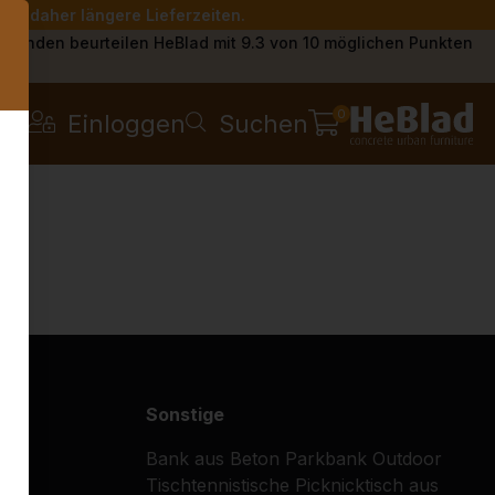
Sie daher längere Lieferzeiten.
s
Kunden beurteilen HeBlad mit 9.3 von 10 möglichen Punkten
0
Einloggen
Suchen
Sonstige
Bank aus Beton
Parkbank
Outdoor
Tischtennistische
Picknicktisch aus