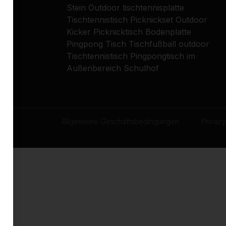
Stein
Outdoor tischtennisplatte
Tischtennistisch
Picknickset
Outdoor
Kicker
Picknicktisch
Bodenplatte
Pingpong Tisch
Tischfußball outdoor
Tischtennistisch
Pingpongtisch im
Außenbereich
Schulhof
Allgemeine Geschäftsbedingungen
Privacy