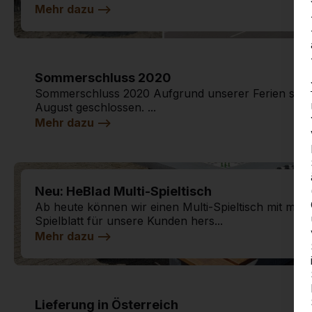
Mehr dazu -->
Sommerschluss 2020
Sommerschluss 2020 Aufgrund unserer Ferien sind wi
August geschlossen. ...
Mehr dazu -->
Neu: HeBlad Multi-Spieltisch
Ab heute können wir einen Multi-Spieltisch mit meh
Spielblatt für unsere Kunden hers...
Mehr dazu -->
Lieferung in Österreich