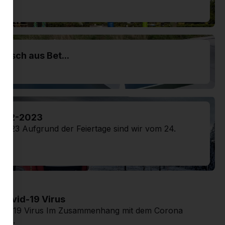
tisch aus Bet...
2022-2023
2023 Aufgrund der Feiertage sind wir vom 24.
ovid-19 Virus
d-19 Virus Im Zusammenhang mit dem Corona
Si...