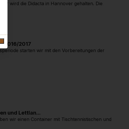
ahr wird die Didacta in Hannover gehalten. Die
n 2016/2017
periode starten wir mit den Vorbereitungen der
n und Lettlan...
ben wir einen Container mit Tischtennistischen und