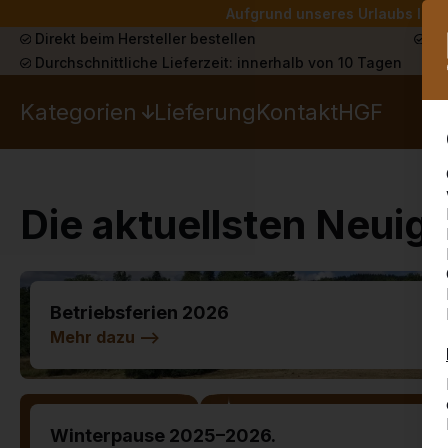
Aufgrund unseres Urlaubs liefe
Direkt beim Hersteller bestellen
Sch
Durchschnittliche Lieferzeit: innerhalb von 10 Tagen
Kategorien
Lieferung
Kontakt
HGF
Die aktuellsten Neuig
Betriebsferien 2026
Mehr dazu -->
Winterpause 2025–2026.