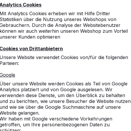
Mehr dazu -->
Analytics Cookies
Mit Analytics Cookies erheben wir mit Hilfe Dritter
Statistiken über die Nutzung unseres Webshops von
Gebrauchern. Durch die Analyse der Websitebenutzer
können wir auch weiterhin unseren Webshop zum Vorteil
Niedriger Tischtennis
unserer Kunden optimieren
Mehr dazu -->
Cookies von Drittanbietern
Unsere Website verwendet Cookies von/für die folgenden
Parteien:
Winter Schließung 
schichtentisch? Und was
Google
Winter Schließung 2022-
Dezember bis 8. Jan...
Über unsere Website werden Cookies als Teil von Google
Mehr dazu -->
Analytics platziert und von Google ausgelesen. Wir
verwenden diese Dienste, um den Überblick zu behalten
und zu berichten, wie unsere Besucher die Website nutzen
und wie sie über die Google Suchmaschine auf unsere
Website gelangen.
Maßnahmen Corona C
Wir haben mit Google verschiedene Vorkehrungen
r vom 31. Juli bis 22.
Maßnahmen Corona Covi
getroffen, um Ihre personenbezogenen Daten zu
Covid-19 Virus bitten wir 
schützen: