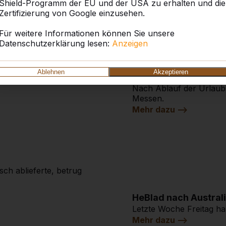
Shield-Programm der EU und der USA zu erhalten und die
Teil des Landes
Didacta 2018 In diesem J
Zertifizierung von Google einzusehen.
jährlich wiederkehre...
Mehr dazu -->
Für weitere Informationen können Sie unsere
Datenschutzerklärung lesen:
Anzeigen
Ablehnen
Akzeptieren
Übersicht der Messe
Nach Ablauf der Urlaubs
Messen.
Mehr dazu -->
ch ablieferte, betrug
HeBlad nach Australie
Letzte Woche Freitag ha
Mehr dazu -->