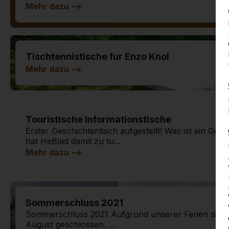
Mehr dazu -->
Tischtennistische fur Enzo Knol
Mehr dazu -->
Touristische Informationstische
Erster Geschichtentisch aufgestellt! Was ist ein Ge
hat HeBlad damit zu tu...
Mehr dazu -->
Sommerschluss 2021
Sommerschluss 2021 Aufgrund unserer Ferien sind wi
August geschlossen. ...