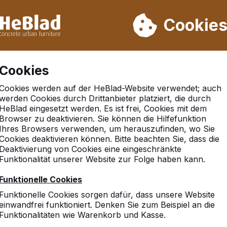
rn wir von Woche 31 bis Woche 33 nicht. Bitte berücksichtigen 
on mehr als 30.000 Produkten verkauft
Cookie
Cookies
Cookies werden auf der HeBlad-Website verwendet; auch
werden Cookies durch Drittanbieter platziert, die durch
keiten
HeBlad eingesetzt werden. Es ist frei, Cookies mit dem
Browser zu deaktivieren. Sie können die Hilfefunktion
Ihres Browsers verwenden, um herauszufinden, wo Sie
Cookies deaktivieren können. Bitte beachten Sie, dass die
Deaktivierung von Cookies eine eingeschränkte
HeBlad auf der Didac
Funktionalität unserer Website zur Folge haben kann.
Mehr dazu -->
Funktionelle Cookies
Funktionelle Cookies sorgen dafür, dass unsere Website
einwandfrei funktioniert. Denken Sie zum Beispiel an die
Funktionalitäten wie Warenkorb und Kasse.
Tage der offenen Tü