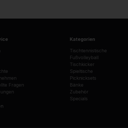
vice
Kategorien
n
Tischtennistische
Fußvolleyball
Tischkicker
chte
Spieltische
fnehmen
Picknicksets
llte Fragen
Bänke
gungen
Zubehör
Specials
en