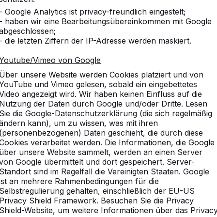
Mehr dazu -->
- Google Analytics ist privacy-freundlich eingestelt;
- haben wir eine Bearbeitungsübereinkommen mit Google
abgeschlossen;
- die letzten Ziffern der IP-Adresse werden maskiert.
Winter Schließung 
Youtube/Vimeo von Google
r vom 25. Juli bis 16.
Winter Schließung 2019-
Über unsere Website werden Cookies platziert und von
Dezember bis 5. Jan...
YouTube und Vimeo gelesen, sobald ein eingebettetes
Mehr dazu -->
Video angezeigt wird. Wir haben keinen Einfluss auf die
Nutzung der Daten durch Google und/oder Dritte. Lesen
Sie die Google-Datenschutzerklärung (die sich regelmäßig
ändern kann), um zu wissen, was mit ihren
(personenbezogenen) Daten geschieht, die durch diese
Cookies verarbeitet werden. Die Informationen, die Google
reren Spielen im
über unsere Website sammelt, werden an einen Server
von Google übermittelt und dort gespeichert. Server-
Übersicht der Mess
Standort sind im Regelfall die Vereinigten Staaten. Google
Übersicht der Messen 2
ist an mehrere Rahmenbedingungen für die
Selbstregulierung gehalten, einschließlich der EU-US
Mehr dazu -->
Privacy Shield Framework. Besuchen Sie die Privacy
Shield-Website, um weitere Informationen über das Privac
Didacta 2018