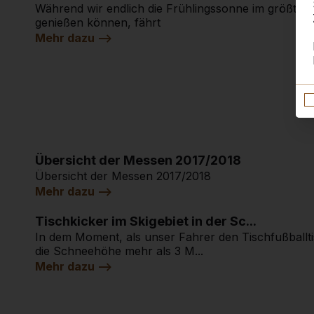
Während wir endlich die Frühlingssonne im größten 
genießen können, fährt
Mehr dazu -->
Übersicht der Messen 2017/2018
Übersicht der Messen 2017/2018
Mehr dazu -->
Tischkicker im Skigebiet in der Sc...
In dem Moment, als unser Fahrer den Tischfußballtis
die Schneehöhe mehr als 3 M...
Mehr dazu -->