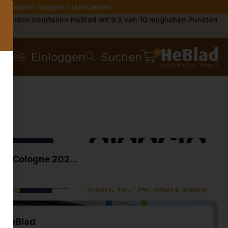
Sie daher längere Lieferzeiten.
s
Kunden beurteilen HeBlad mit 9.3 von 10 möglichen Punkten
0
Einloggen
Suchen
ta Cologne 202...
r HeBlad