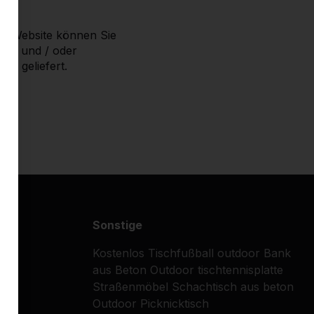
ere Website können Sie
sen und / oder
b geliefert.
Sonstige
Kostenlos
Tischfußball outdoor
Bank
aus Beton
Outdoor tischtennisplatte
Straßenmöbel
Schachtisch aus beton
Outdoor Picknicktisch