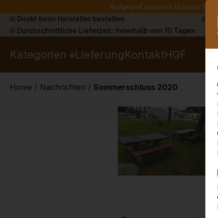
Aufgrund unseres Urlaubs liefe
Direkt beim Hersteller bestellen
Sch
Durchschnittliche Lieferzeit: innerhalb von 10 Tagen
Kategorien
Lieferung
Kontakt
HGF
Home
/
Nachrichten
/
Sommerschluss 2020