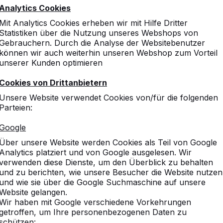
hluss 2020
Analytics Cookies
Mit Analytics Cookies erheben wir mit Hilfe Dritter
nd wir vom 25. Juli bis 16. August geschlossen. Über uns
Statistiken über die Nutzung unseres Webshops von
 und Bestellungen aufgeben. Ihre Mail wird verspätet gele
Gebrauchern. Durch die Analyse der Websitebenutzer
ungen werden innerhalb weniger Wochen nach unserem Urlau
können wir auch weiterhin unseren Webshop zum Vorteil
unserer Kunden optimieren
ust, telefonisch erreichbar.
Cookies von Drittanbietern
Unsere Website verwendet Cookies von/für die folgenden
Parteien:
Google
Über unsere Website werden Cookies als Teil von Google
Analytics platziert und von Google ausgelesen. Wir
vice
Kategorien
verwenden diese Dienste, um den Überblick zu behalten
und zu berichten, wie unsere Besucher die Website nutzen
n
Tischtennistische
und wie sie über die Google Suchmaschine auf unsere
Fußvolleyball
Website gelangen.
Wir haben mit Google verschiedene Vorkehrungen
Tischkicker
getroffen, um Ihre personenbezogenen Daten zu
chte
Spieltische
schützen: