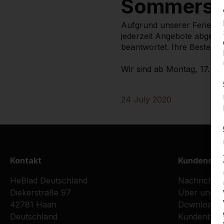
Sommersc
Aufgrund unserer Ferien si
jederzeit Angebote abgeben
beantwortet. Ihre Bestell
Wir sind ab Montag, 17. Aug
24 July 2020
Kontakt
Kundenser
HeBlad Deutschland
Nachrichte
Diekerstraße 97
Über uns
42781 Haan
Downloads
Deutschland
Kundenberi