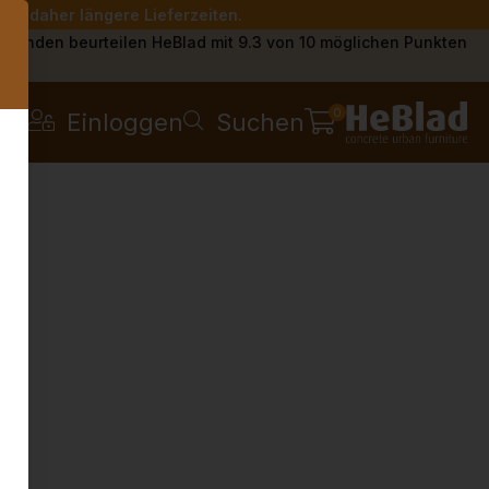
Sie daher längere Lieferzeiten.
s
Kunden beurteilen HeBlad mit 9.3 von 10 möglichen Punkten
0
Einloggen
Suchen