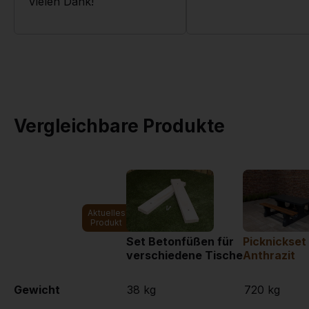
Vielen Dank!
Mehr dazu
-->
Vergleichbare Produkte
Aktuelles
Produkt
Set Betonfüßen für
Picknickset
verschiedene Tische
Anthrazit
Gewicht
38 kg
720 kg