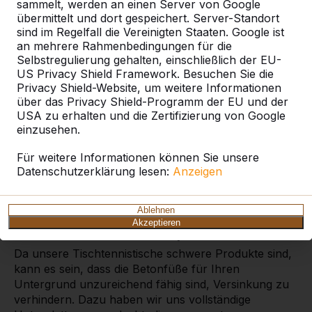
sammelt, werden an einen Server von Google
übermittelt und dort gespeichert. Server-Standort
Set Betonfüße
sind im Regelfall die Vereinigten Staaten. Google ist
an mehrere Rahmenbedingungen für die
Zur besseren Aufteilung des Drucks der robusten
Selbstregulierung gehalten, einschließlich der EU-
Spieltische
von HeBlad, damit der Tisch nicht in den
US Privacy Shield Framework. Besuchen Sie die
Untergrund versinkt, entwickelten wir Betonfüße. Die
Privacy Shield-Website, um weitere Informationen
Abmessungen des Sets sind 122,5 x 20 x 6,5 cm,
über das Privacy Shield-Programm der EU und der
sodas es sich für unsere
Tischtennistische
,
USA zu erhalten und die Zertifizierung von Google
Fußvolleyballtische
und
Tischfußballtische
eignet. Da
einzusehen.
die Betonfüße Breiter sind als die Tischbeine,
Für weitere Informationen können Sie unsere
versinken sie weniger schnell in den Untergrund, auf
Datenschutzerklärung lesen:
Anzeigen
dem sie stehen. Die Betonfüße lassen sich leicht
unten an den Tischbeinen montieren und werden aus
dem bewährten, festen HeBlad-Beton gefertigt.
Ablehnen
Akzeptieren
Set Betonfüße oder Bodenplatte
Da unsere Tischtennistische schwere Produkte sind,
kann es sein, dass die Betonfüße für Ihren
Untergrund unzureichend fähig sind, Versinkung zu
verhindern. Dazu haben wir uns vollständige