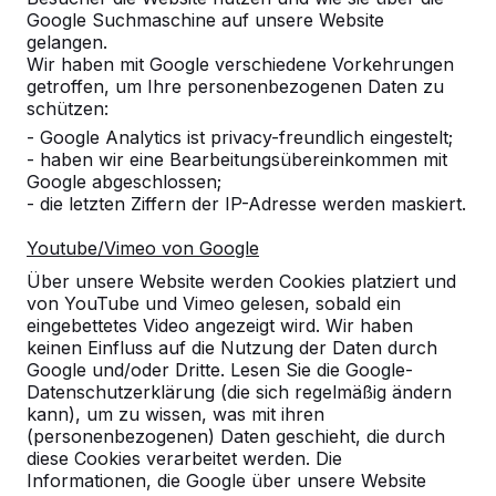
Google Suchmaschine auf unsere Website
gelangen.
Wir haben mit Google verschiedene Vorkehrungen
getroffen, um Ihre personenbezogenen Daten zu
schützen:
Zur Bestellung hinzufügen
- Google Analytics ist privacy-freundlich eingestelt;
- haben wir eine Bearbeitungsübereinkommen mit
Google abgeschlossen;
- die letzten Ziffern der IP-Adresse werden maskiert.
Zum Angebot hinzufügen
Youtube/Vimeo von Google
Über unsere Website werden Cookies platziert und
von YouTube und Vimeo gelesen, sobald ein
Kostenlose Lieferung und Aufstellung in
eingebettetes Video angezeigt wird. Wir haben
keinen Einfluss auf die Nutzung der Daten durch
Deutschland.
Google und/oder Dritte. Lesen Sie die Google-
Innerhalb von 4 Arbeitswochen geliefert.
Datenschutzerklärung (die sich regelmäßig ändern
Wie funktioniert die Lieferung?
Video ansehen
kann), um zu wissen, was mit ihren
(personenbezogenen) Daten geschieht, die durch
diese Cookies verarbeitet werden. Die
Informationen, die Google über unsere Website