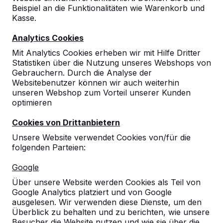
Beispiel an die Funktionalitäten wie Warenkorb und
Kasse.
Analytics Cookies
Mit Analytics Cookies erheben wir mit Hilfe Dritter
Statistiken über die Nutzung unseres Webshops von
Gebrauchern. Durch die Analyse der
Websitebenutzer können wir auch weiterhin
Set Betonfüßen für
unseren Webshop zum Vorteil unserer Kunden
optimieren
verschiedene Tische
Cookies von Drittanbietern
15
reviews
Unsere Website verwendet Cookies von/für die
folgenden Parteien:
€ 100,00
exkl. MwSt.
Google
Farbe
Über unsere Website werden Cookies als Teil von
Google Analytics platziert und von Google
ausgelesen. Wir verwenden diese Dienste, um den
Überblick zu behalten und zu berichten, wie unsere
Anzahl
Besucher die Website nutzen und wie sie über die