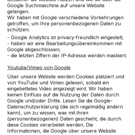
Google Suchmaschine auf unsere Website
gelangen.
Wir haben mit Google verschiedene Vorkehrungen
getroffen, um Ihre personenbezogenen Daten zu
schützen:
- Google Analytics ist privacy-freundlich eingestelt;
- haben wir eine Bearbeitungsübereinkommen mit
Google abgeschlossen;
- die letzten Ziffern der IP-Adresse werden maskiert.
Youtube/Vimeo von Google
Tischtennistische -->
Fußvolleyball -->
Über unsere Website werden Cookies platziert und
Spieltische für endlosen
Bestellen Sie den Beto
von YouTube und Vimeo gelesen, sobald ein
Spielspaß im Freien:
Fußvolleyballtisch direk
eingebettetes Video angezeigt wird. Wir haben
wetterbeständig,
beim Hersteller und erh
keinen Einfluss auf die Nutzung der Daten durch
Google und/oder Dritte. Lesen Sie die Google-
außerordentlich stabil. Die ideale
den maximalen Service.
Datenschutzerklärung (die sich regelmäßig ändern
Wahl.
endlo...
kann), um zu wissen, was mit ihren
(personenbezogenen) Daten geschieht, die durch
diese Cookies verarbeitet werden. Die
Informationen, die Google über unsere Website