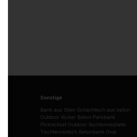
Sonstige
Bank aus Stein
Schachtisch aus beton
Outdoor Kicker
Beton Parkbank
Picknickset
Outdoor tischtennisplatte
Tischtennistisch
Betonbank Oval