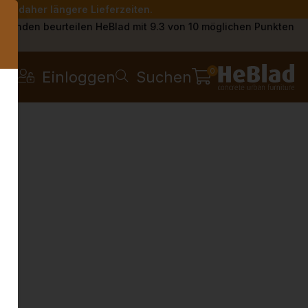
Sie daher längere Lieferzeiten.
s
Kunden beurteilen HeBlad mit 9.3 von 10 möglichen Punkten
0
Einloggen
Suchen