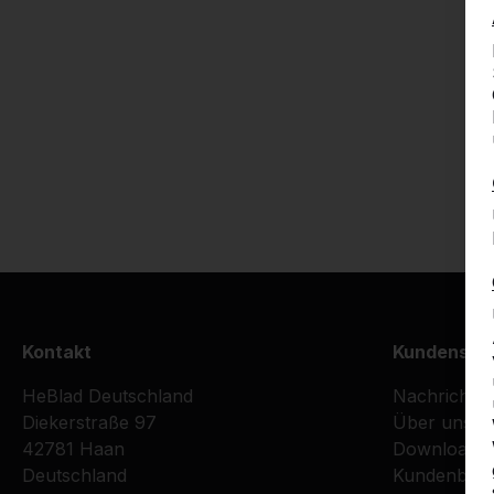
Kontakt
Kundenser
HeBlad Deutschland
Nachrichte
Diekerstraße 97
Über uns
42781 Haan
Downloads
Deutschland
Kundenberi