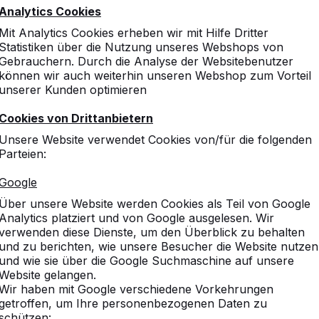
Analytics Cookies
Mit Analytics Cookies erheben wir mit Hilfe Dritter
Statistiken über die Nutzung unseres Webshops von
Gebrauchern. Durch die Analyse der Websitebenutzer
können wir auch weiterhin unseren Webshop zum Vorteil
unserer Kunden optimieren
Cookies von Drittanbietern
Passwort vergessen ->
Unsere Website verwendet Cookies von/für die folgenden
Parteien:
Google
Über unsere Website werden Cookies als Teil von Google
Analytics platziert und von Google ausgelesen. Wir
vice
Kategorien
verwenden diese Dienste, um den Überblick zu behalten
und zu berichten, wie unsere Besucher die Website nutzen
n
Tischtennistische
und wie sie über die Google Suchmaschine auf unsere
Fußvolleyball
Website gelangen.
Wir haben mit Google verschiedene Vorkehrungen
Tischkicker
getroffen, um Ihre personenbezogenen Daten zu
chte
Spieltische
schützen: