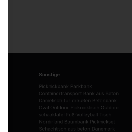
Sonstige
Picknickbank
Parkbank
Containertransport
Bank aus Beton
Dametisch für draußen
Betonbank
Oval
Outdoor Picknicktisch
Outdoor
schaaktafel
Fuß-Volleyball Tisch
Nordirland
Baumbank
Picknickset
Schachtisch aus beton
Dänemark