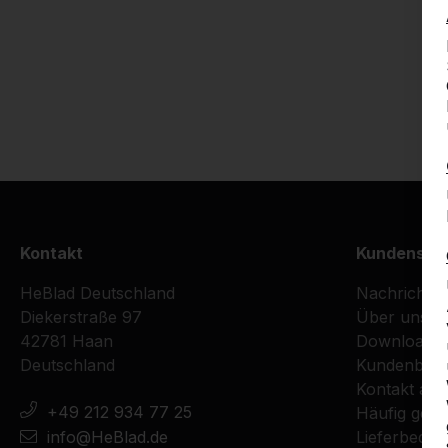
Kontakt
Kundenser
HeBlad Deutschland
Nachrichte
Diekerstraße 97
Über uns
42781 Haan
Downloads
Deutschland
Kundenberi
Kontakt au
+49 212 934 77 25
Häufig geste
info@HeBlad.de
Lieferbedin