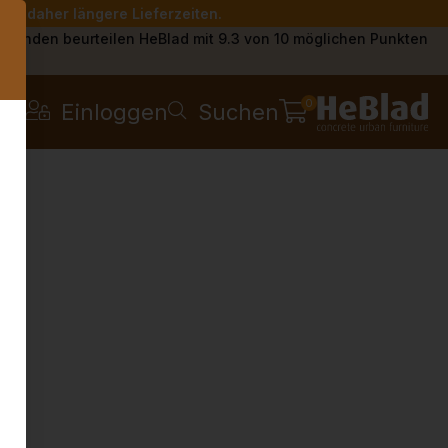
Sie daher längere Lieferzeiten.
s
Kunden beurteilen HeBlad mit 9.3 von 10 möglichen Punkten
0
Einloggen
Suchen