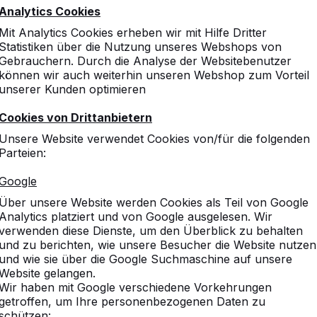
Analytics Cookies
Mit Analytics Cookies erheben wir mit Hilfe Dritter
Statistiken über die Nutzung unseres Webshops von
Gebrauchern. Durch die Analyse der Websitebenutzer
Annullieren ->
können wir auch weiterhin unseren Webshop zum Vorteil
unserer Kunden optimieren
Cookies von Drittanbietern
Unsere Website verwendet Cookies von/für die folgenden
Parteien:
vice
Kategorien
Google
Über unsere Website werden Cookies als Teil von Google
n
Tischtennistische
Analytics platziert und von Google ausgelesen. Wir
Fußvolleyball
verwenden diese Dienste, um den Überblick zu behalten
Tischkicker
und zu berichten, wie unsere Besucher die Website nutzen
chte
Spieltische
und wie sie über die Google Suchmaschine auf unsere
Website gelangen.
fnehmen
Picknicksets
Wir haben mit Google verschiedene Vorkehrungen
llte Fragen
Bänke
getroffen, um Ihre personenbezogenen Daten zu
gungen
Zubehör
schützen: