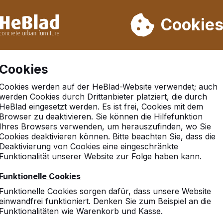
rn wir von Woche 31 bis Woche 33 nicht. Bitte berücksichtigen 
on mehr als 30.000 Produkten verkauft
Cookie
Cookies
Cookies werden auf der HeBlad-Website verwendet; auch
werden Cookies durch Drittanbieter platziert, die durch
HeBlad eingesetzt werden. Es ist frei, Cookies mit dem
Passwort vergessen
Browser zu deaktivieren. Sie können die Hilfefunktion
Ihres Browsers verwenden, um herauszufinden, wo Sie
Cookies deaktivieren können. Bitte beachten Sie, dass die
Deaktivierung von Cookies eine eingeschränkte
Funktionalität unserer Website zur Folge haben kann.
Geben Sie die E-Mail-Adresse ein, mit der Sie uns bekannt
sind.
Funktionelle Cookies
Funktionelle Cookies sorgen dafür, dass unsere Website
Mailadresse
einwandfrei funktioniert. Denken Sie zum Beispiel an die
Funktionalitäten wie Warenkorb und Kasse.