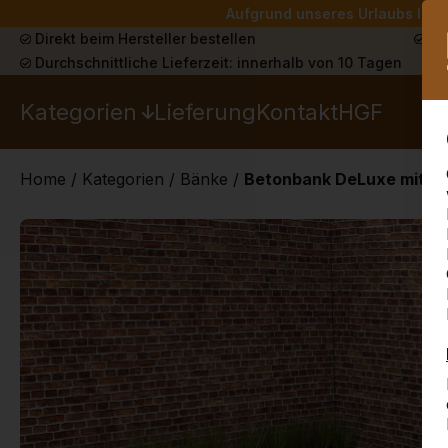
Aufgrund unseres Urlaubs liefe
Direkt beim Hersteller bestellen
Sch
Durchschnittliche Lieferzeit: innerhalb von 10 Tagen
Kategorien
Lieferung
Kontakt
HGF
Home
/
Kategorien
/
Bänke
/
Betonbank DeLuxe mit Un