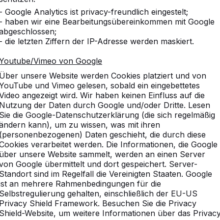
- Google Analytics ist privacy-freundlich eingestelt;
- haben wir eine Bearbeitungsübereinkommen mit Google
abgeschlossen;
- die letzten Ziffern der IP-Adresse werden maskiert.
Youtube/Vimeo von Google
Über unsere Website werden Cookies platziert und von
YouTube und Vimeo gelesen, sobald ein eingebettetes
sammen gekauft
Vergleichbare Produkte
Video angezeigt wird. Wir haben keinen Einfluss auf die
Nutzung der Daten durch Google und/oder Dritte. Lesen
Sie die Google-Datenschutzerklärung (die sich regelmäßig
ändern kann), um zu wissen, was mit ihren
(personenbezogenen) Daten geschieht, die durch diese
 Bodenplatte und
Cookies verarbeitet werden. Die Informationen, die Google
über unsere Website sammelt, werden an einen Server
von Google übermittelt und dort gespeichert. Server-
Standort sind im Regelfall die Vereinigten Staaten. Google
ist an mehrere Rahmenbedingungen für die
ark, an Fahrradwegen, auf Spielplätzen, im Wald
Selbstregulierung gehalten, einschließlich der EU-US
eale Ort, um sich auszuruhen, mit anderen
Privacy Shield Framework. Besuchen Sie die Privacy
Auf unserer Website finden Sie mehr Informationen
Shield-Website, um weitere Informationen über das Privac