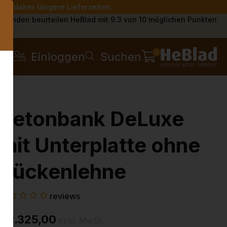
Sie daher längere Lieferzeiten.
s
Kunden beurteilen HeBlad mit 9.3 von 10 möglichen Punkten
0
Einloggen
Suchen
Betonbank DeLuxe
mit Unterplatte ohne
Rückenlehne
reviews
€ 1.325,00
exkl. MwSt.