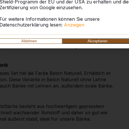
hrungen und weiteren dazu passenden Produkten.
Shield-Programm der EU und der USA zu erhalten und die
Zertifizierung von Google einzusehen.
der Betonbank
Für weitere Informationen können Sie unsere
Datenschutzerklärung lesen:
Anzeigen
Produkte, aus sehr starkem Beton gefertigt wird, ist
unmöglich. Durch die Bodenplatte aus Beton, die
an viel weniger Probleme mit Schmutz, Gras oder
Ablehnen
Akzeptieren
oser entfernen als von einem Untergrund aus Gras
ank
ses Set hat die Farbe Beton Naturell. Erhältlich ist
ton. Diese Variante in Beton Naturell ohne Lehne
ich auch Bänke mit Lehnen an, außerdem ovale Bänke.
Sitzfläche besteht aus hochwertigem gepresstem
hnell wachsender Rohstoff und daher so gut wie
al äußerst stabil, ideal für unsere Bänke.