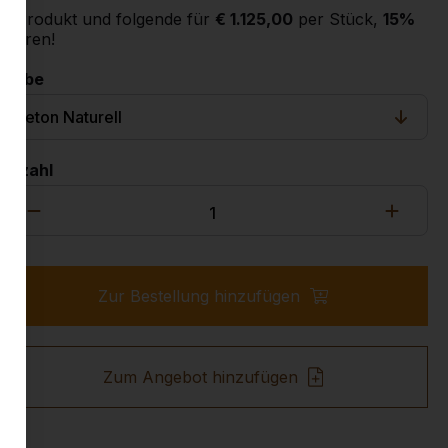
2. Produkt und folgende für
€ 1.125,00
per Stück,
15%
sparen!
Farbe
Anzahl
Zur Bestellung hinzufügen
Zum Angebot hinzufügen