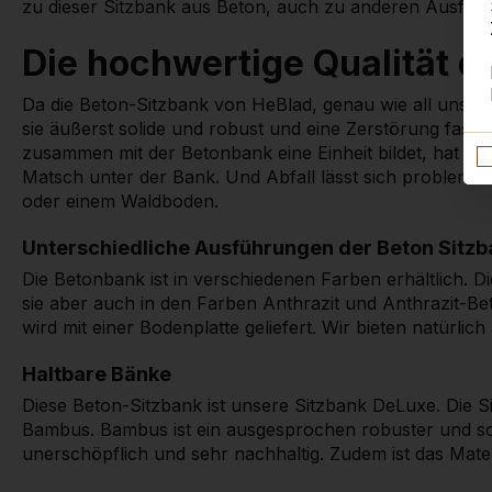
zu dieser Sitzbank aus Beton, auch zu anderen Ausfü
Die hochwertige Qualität 
Da die Beton-Sitzbank von HeBlad, genau wie all unsere 
sie äußerst solide und robust und eine Zerstörung fast 
zusammen mit der Betonbank eine Einheit bildet, hat m
Matsch unter der Bank. Und Abfall lässt sich probleml
oder einem Waldboden.
Unterschiedliche Ausführungen der Beton Sitzb
Die Betonbank ist in verschiedenen Farben erhältlich. Die
sie aber auch in den Farben Anthrazit und Anthrazit-Be
wird mit einer Bodenplatte geliefert. Wir bieten natürl
Haltbare Bänke
Diese Beton-Sitzbank ist unsere Sitzbank DeLuxe. Die 
Bambus. Bambus ist ein ausgesprochen robuster und sc
unerschöpflich und sehr nachhaltig. Zudem ist das Materi