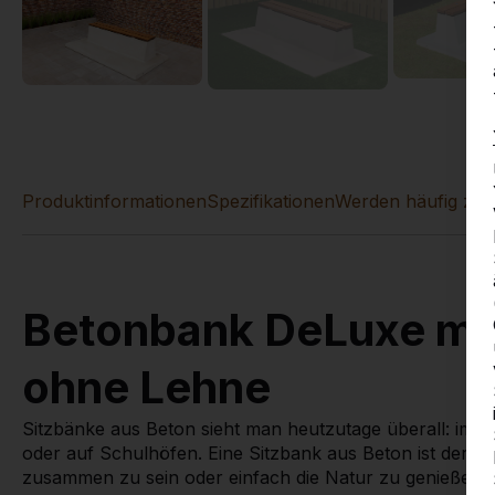
Produktinformationen
Spezifikationen
Werden häufig zu
Betonbank DeLuxe mit
ohne Lehne
Sitzbänke aus Beton sieht man heutzutage überall: im P
oder auf Schulhöfen. Eine Sitzbank aus Beton ist der id
zusammen zu sein oder einfach die Natur zu genießen. 