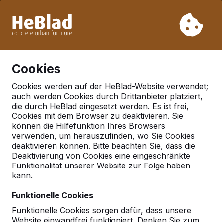
Aufgrund unseres Urlaubs liefern wir von Woche 31 bis
Woche 33 nicht. Bitte berücksichtigen Sie daher längere
Lieferzeiten.
Schon mehr als 30.000 Produkten verkauft
0
Cookies
Cookies werden auf der HeBlad-Website verwendet;
auch werden Cookies durch Drittanbieter platziert,
Kategorien
die durch HeBlad eingesetzt werden. Es ist frei,
Cookies mit dem Browser zu deaktivieren. Sie
Tischkicker
können die Hilfefunktion Ihres Browsers
verwenden, um herauszufinden, wo Sie Cookies
deaktivieren können. Bitte beachten Sie, dass die
Deaktivierung von Cookies eine eingeschränkte
Funktionalität unserer Website zur Folge haben
kann.
Funktionelle Cookies
Funktionelle Cookies sorgen dafür, dass unsere
Website einwandfrei funktioniert. Denken Sie zum