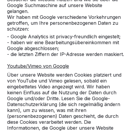
so begannen wir, Tischtennisplatten aus
Google Suchmaschine auf unsere Website
Beton zu produzieren, und zwar komplett in
gelangen.
einem Stück. Eine Erfolgsstory!
Wir haben mit Google verschiedene Vorkehrungen
getroffen, um Ihre personenbezogenen Daten zu
Die Beton-Tischtennisplatte war schnell in
schützen:
verschiedenen Farben und Modellen lieferbar
- Google Analytics ist privacy-freundlich eingestelt;
und ist inzwischen nicht mehr von Schulhöfen
- haben wir eine Bearbeitungsübereinkommen mit
und Campingplätzen wegzudenken. Außer der
Google abgeschlossen;
Tischtennisplatte haben wir auch Bänke,
- die letzten Ziffern der IP-Adresse werden maskiert.
Spieltische und Picknicksets aus Beton
entwickelt. Als wir das Picknickset DeLuxe
Youtube/Vimeo von Google
entworfen und in unseren Webshop
Über unsere Website werden Cookies platziert und
aufgenommen hatten, dachten wir, unser
von YouTube und Vimeo gelesen, sobald ein
Sortiment sei nun groß genug. Allerdings nur
eingebettetes Video angezeigt wird. Wir haben
für kurze Zeit, denn noch heute kommen
keinen Einfluss auf die Nutzung der Daten durch
regelmäßig schöne, durchdachte neue
Google und/oder Dritte. Lesen Sie die Google-
Produkte hinzu!
Datenschutzerklärung (die sich regelmäßig ändern
kann), um zu wissen, was mit ihren
Inzwischen haben wir weltweit mehr als
(personenbezogenen) Daten geschieht, die durch
20.000 Tische verkauft. Unsere
diese Cookies verarbeitet werden. Die
Tischtennisplatten sind in ganz Europa zu
Informationen, die Google über unsere Website
finden. Wir liefern unsere Produkte selbst aus,