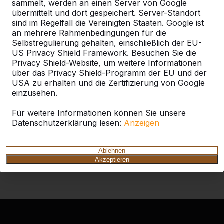
sammelt, werden an einen Server von Google
denn dadurch können wir unseren Kunden
übermittelt und dort gespeichert. Server-Standort
den besten Service bieten. Unsere Produkte
sind im Regelfall die Vereinigten Staaten. Google ist
gehen auch nach Übersee, man findet sie
an mehrere Rahmenbedingungen für die
sogar in Chile, Australien und Saudi-Arabien.
Selbstregulierung gehalten, einschließlich der EU-
Diese Bestellungen liefern wir nicht selbst,
US Privacy Shield Framework. Besuchen Sie die
sondern verschicken sie per Schiff.
Privacy Shield-Website, um weitere Informationen
über das Privacy Shield-Programm der EU und der
Im Jahr 2023 sind Theo van der Heijden und
USA zu erhalten und die Zertifizierung von Google
seine Tochter Karin mit ihrem Unternehmen
einzusehen.
HeBlad in ein fantastisches neues Gebäude
gezogen. Dort ist die Produktionslinie
Für weitere Informationen können Sie unsere
effizienter und es gibt ausreichend Platz, um
Datenschutzerklärung lesen:
Anzeigen
weiter zu wachsen. Doch bei all dem steht
immer der Kunde an erster Stelle. Unsere
Kunden bewerten uns im Durchschnitt mit 9,3
Ablehnen
von 10 möglichen Punkten und darauf sind wir
Akzeptieren
stolz: Das treibt uns an!