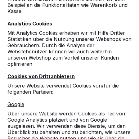
Beispiel an die Funktionalitäten wie Warenkorb und
Kasse.
Analytics Cookies
Mit Analytics Cookies erheben wir mit Hilfe Dritter
Statistiken über die Nutzung unseres Webshops von
Gebrauchern. Durch die Analyse der
Websitebenutzer können wir auch weiterhin
unseren Webshop zum Vorteil unserer Kunden
optimieren
Über uns
Cookies von Drittanbietern
HeBlad ist der Hersteller von Beton-Bänken,
Unsere Website verwendet Cookies von/für die
‑Spieltischen und ‑Picknicksets. Seit 1989
folgenden Parteien:
produzieren wir Produkte aus Beton.
Angefangen haben wir damals mit Fertig-
Google
Schornsteinen – doch bereits 1994 folgte die
erste Tischtennisplatte, zunächst nur, um
Über unsere Website werden Cookies als Teil von
Produktionslücken zu füllen. Die Idee, weitere
Google Analytics platziert und von Google
Objekte aus Beton zu fertigen, kam im Urlaub:
ausgelesen. Wir verwenden diese Dienste, um den
Dort standen vier Tischtennisplatten aus
Überblick zu behalten und zu berichten, wie unsere
Kunststoff, von denen drei kaputt waren. Und
Besucher die Website nutzen und wie sie über die