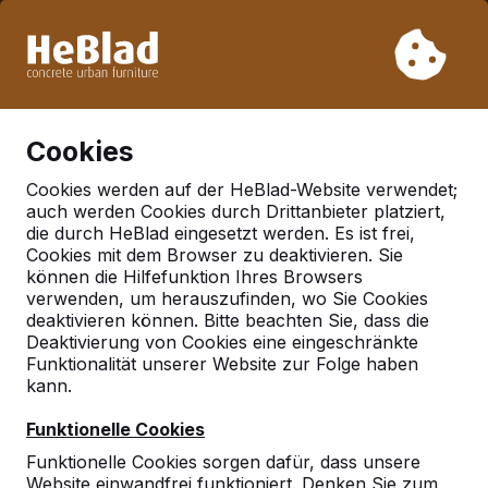
Aufgrund unseres Urlaubs liefern wir von Woche 31 bis
Woche 33 nicht. Bitte berücksichtigen Sie daher längere
Lieferzeiten.
Schon mehr als 30.000 Produkten verkauft
0
Cookies
Cookies werden auf der HeBlad-Website verwendet;
auch werden Cookies durch Drittanbieter platziert,
die durch HeBlad eingesetzt werden. Es ist frei,
Cookies mit dem Browser zu deaktivieren. Sie
Seiten mit Tag gefunden
können die Hilfefunktion Ihres Browsers
Fußballverein
verwenden, um herauszufinden, wo Sie Cookies
deaktivieren können. Bitte beachten Sie, dass die
Deaktivierung von Cookies eine eingeschränkte
Funktionalität unserer Website zur Folge haben
kann.
Tischkicker im Skigebiet in der Schweiz
Funktionelle Cookies
In dem Moment, als unser Fahrer den
Tischfußballtisch ablieferte, betrug die
Funktionelle Cookies sorgen dafür, dass unsere
Schneehöhe mehr als 3 Meter. Es war das erste
Website einwandfrei funktioniert. Denken Sie zum