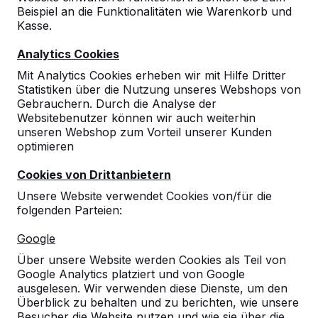
.............
Beispiel an die Funktionalitäten wie Warenkorb und
Kasse.
Mehr dazu ->
Analytics Cookies
Mit Analytics Cookies erheben wir mit Hilfe Dritter
Statistiken über die Nutzung unseres Webshops von
Gebrauchern. Durch die Analyse der
Websitebenutzer können wir auch weiterhin
unseren Webshop zum Vorteil unserer Kunden
Kontakt
optimieren
HeBlad Deutschland
Cookies von Drittanbietern
Diekerstraße 97
Unsere Website verwendet Cookies von/für die
42781 Haan
folgenden Parteien:
Deutschland
Google
+49 212 934 77 25
Über unsere Website werden Cookies als Teil von
info@HeBlad.de
Google Analytics platziert und von Google
ausgelesen. Wir verwenden diese Dienste, um den
Überblick zu behalten und zu berichten, wie unsere
Besucher die Website nutzen und wie sie über die