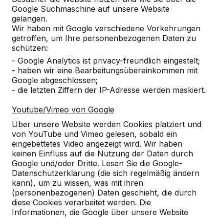
Google Suchmaschine auf unsere Website
Anzahl
gelangen.
Wir haben mit Google verschiedene Vorkehrungen
getroffen, um Ihre personenbezogenen Daten zu
schützen:
- Google Analytics ist privacy-freundlich eingestelt;
- haben wir eine Bearbeitungsübereinkommen mit
Zur Bestellung hinzufügen
Google abgeschlossen;
- die letzten Ziffern der IP-Adresse werden maskiert.
Youtube/Vimeo von Google
Zum Angebot hinzufügen
Über unsere Website werden Cookies platziert und
von YouTube und Vimeo gelesen, sobald ein
eingebettetes Video angezeigt wird. Wir haben
keinen Einfluss auf die Nutzung der Daten durch
Google und/oder Dritte. Lesen Sie die Google-
Kostenlose Lieferung und Aufstellung in
Datenschutzerklärung (die sich regelmäßig ändern
Deutschland.
kann), um zu wissen, was mit ihren
Innerhalb von 4 Arbeitswochen geliefert.
(personenbezogenen) Daten geschieht, die durch
Wie funktioniert die Lieferung?
Video ansehen
diese Cookies verarbeitet werden. Die
Informationen, die Google über unsere Website