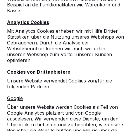
Beispiel an die Funktionalitäten wie Warenkorb und
Kasse.
Analytics Cookies
Mit Analytics Cookies erheben wir mit Hilfe Dritter
Statistiken über die Nutzung unseres Webshops von
Gebrauchern. Durch die Analyse der
Websitebenutzer können wir auch weiterhin
unseren Webshop zum Vorteil unserer Kunden
optimieren
Unterplatte Picknickset
Cookies von Drittanbietern
84
reviews
Unsere Website verwendet Cookies von/für die
folgenden Parteien:
€ 1.025,00
exkl. MwSt.
2. Produkt und folgende für
€ 825,00
per Stück,
Google
19%
sparen!
Über unsere Website werden Cookies als Teil von
Google Analytics platziert und von Google
Farbe
ausgelesen. Wir verwenden diese Dienste, um den
Überblick zu behalten und zu berichten, wie unsere
Besucher die Website nutzen und wie sie über die