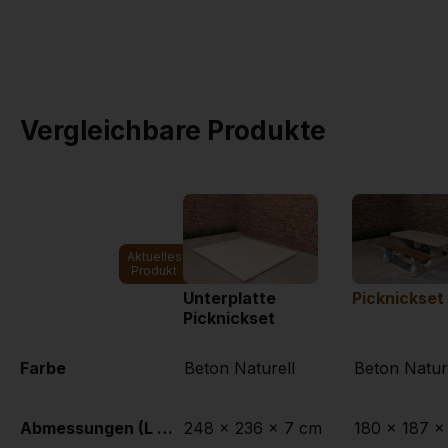
Insgesamt haben wi
bisher sechs Picknic
auf unseren Spielp
Mehr dazu
-->
Vergleichbare Produkte
Aktuelles
Produkt
Unterplatte
Picknickset
Picknickset
Farbe
Beton Naturell
Beton Natur
Abmessungen (L x B x H)
248 x 236 x 7 cm
180 x 187 x