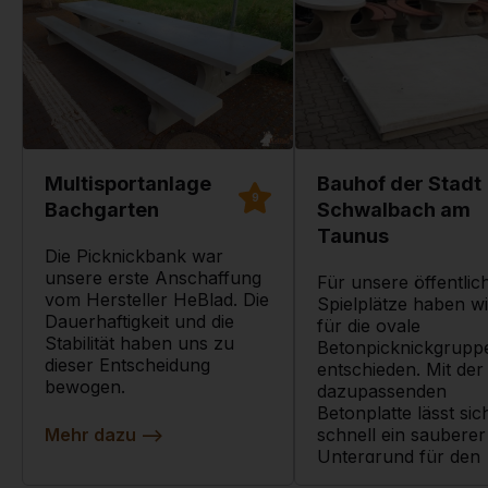
Multisportanlage
Bauhof der Stadt
9
Bachgarten
Schwalbach am
Taunus
Die Picknickbank war
unsere erste Anschaffung
Für unsere öffentlic
vom Hersteller HeBlad. Die
Spielplätze haben w
Dauerhaftigkeit und die
für die ovale
Stabilität haben uns zu
Betonpicknickgrupp
dieser Entscheidung
entschieden. Mit der
bewogen.
dazupassenden
Betonplatte lässt sic
Mehr dazu
-->
schnell ein sauberer
Untergrund für den
Sitzplatz schaffen.