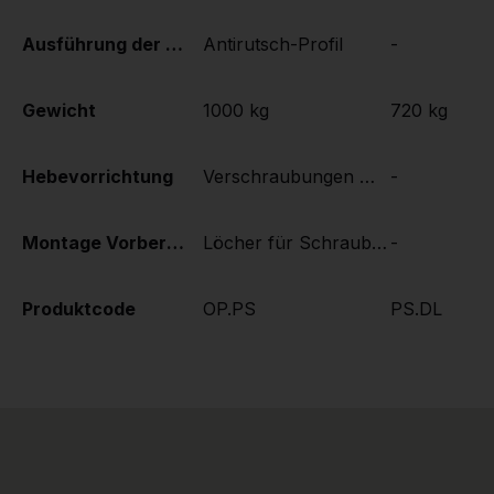
Ausführung der Bodenplatte
Antirutsch-Profil
-
Gewicht
1000 kg
720 kg
Hebevorrichtung
Verschraubungen M16 pro lange Seite 2 Stück
-
Montage Vorbereitung
Löcher für Schrauben M16
-
Produktcode
OP.PS
PS.DL