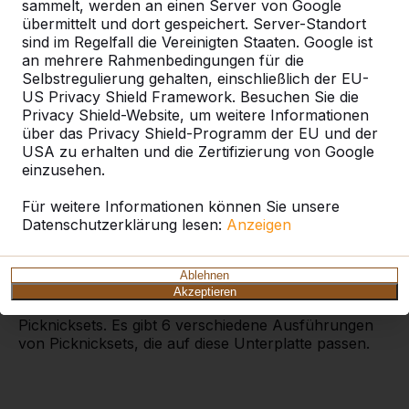
sammelt, werden an einen Server von Google
übermittelt und dort gespeichert. Server-Standort
sind im Regelfall die Vereinigten Staaten. Google ist
Unterplatte aus Beton für
an mehrere Rahmenbedingungen für die
Selbstregulierung gehalten, einschließlich der EU-
das Picknickset
US Privacy Shield Framework. Besuchen Sie die
Auf besonderen Wunsch einiger Gemeinden haben
Privacy Shield-Website, um weitere Informationen
über das Privacy Shield-Programm der EU und der
wir eine Unterplatte aus Beton für unsere
USA zu erhalten und die Zertifizierung von Google
Picknicksets angefertigt.
einzusehen.
Man beanstandete immer wieder, dass unter dem
Für weitere Informationen können Sie unsere
Picknickset schwierig zu mähen sei. Dieses Problem
Datenschutzerklärung lesen:
Anzeigen
ist mit einer Unterplatte gelöst worden. Die direkte
Umgebung vom Picknickset kann jetzt dank des
Ablehnen
Fundaments immer sauber und ordentlich aussehen.
Akzeptieren
Hier ein Beispiel für eine blinde Befestigung des
Picknicksets. Es gibt 6 verschiedene Ausführungen
von Picknicksets, die auf diese Unterplatte passen.