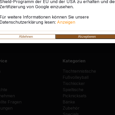
Shield-Programm der EU und der USA zu erhalten und die
Zertifizierung von Google einzusehen.
Ist es unbedingt erforderlich, dass un
vorhanden ist, damit der Tisch nicht e
Für weitere Informationen können Sie unsere
Datenschutzerklärung lesen:
Anzeigen
Ablehnen
Akzeptieren
vice
Kategorien
n
Tischtennistische
Fußvolleyball
Tischkicker
chte
Spieltische
fnehmen
Picknicksets
llte Fragen
Bänke
gungen
Zubehör
Specials