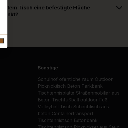
ter dem Tisch eine befestigte Fläche
insinkt?
Sonstige
Schulhof
öfentliche raum
Outdoor
Picknicktisch
Beton Parkbank
Tischtennisplatte
Straßenmobiliar aus
Beton
Tischfußball outdoor
Fuß-
Volleyball Tisch
Schachtisch aus
beton
Containertransport
Tischtennistisch
Betonbank
Tischtennistisch
Picknickset aus Stein