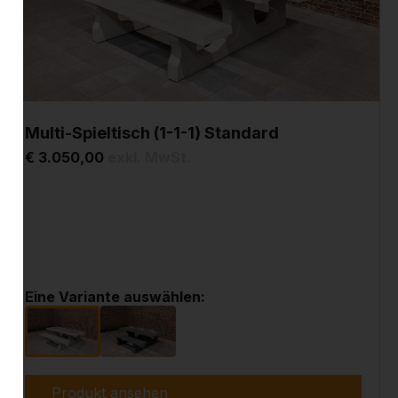
Multi-Spieltisch (1-1-1) Standard
€ 3.050,00
exkl. MwSt.
Eine Variante auswählen:
Produkt ansehen