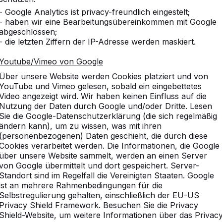
- Google Analytics ist privacy-freundlich eingestelt;
- haben wir eine Bearbeitungsübereinkommen mit Google
abgeschlossen;
- die letzten Ziffern der IP-Adresse werden maskiert.
Youtube/Vimeo von Google
Über unsere Website werden Cookies platziert und von
YouTube und Vimeo gelesen, sobald ein eingebettetes
Video angezeigt wird. Wir haben keinen Einfluss auf die
Nutzung der Daten durch Google und/oder Dritte. Lesen
Sie die Google-Datenschutzerklärung (die sich regelmäßig
ändern kann), um zu wissen, was mit ihren
(personenbezogenen) Daten geschieht, die durch diese
Cookies verarbeitet werden. Die Informationen, die Google
über unsere Website sammelt, werden an einen Server
von Google übermittelt und dort gespeichert. Server-
Welche Vorteile hat Bambus?
Standort sind im Regelfall die Vereinigten Staaten. Google
ist an mehrere Rahmenbedingungen für die
Muss der Betontisch waagerecht steh
Selbstregulierung gehalten, einschließlich der EU-US
Privacy Shield Framework. Besuchen Sie die Privacy
Können die Produkte von HeBlad auch
Shield-Website, um weitere Informationen über das Privac