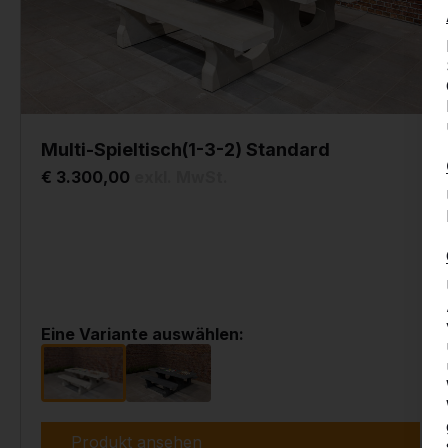
Multi-Spieltisch(1-3-2) Standard
€ 3.300,00
exkl. MwSt.
Eine Variante auswählen:
Produkt ansehen