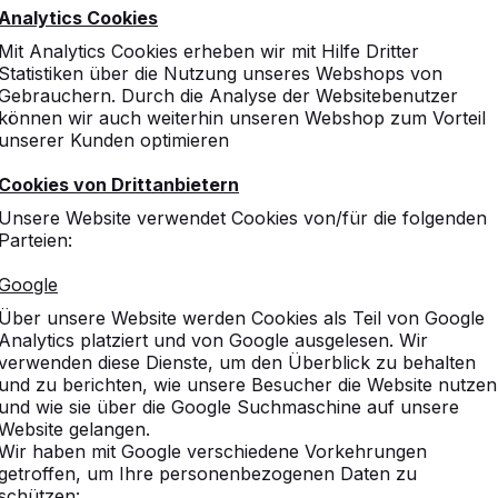
Analytics Cookies
Mit Analytics Cookies erheben wir mit Hilfe Dritter
Statistiken über die Nutzung unseres Webshops von
Gebrauchern. Durch die Analyse der Websitebenutzer
können wir auch weiterhin unseren Webshop zum Vorteil
unserer Kunden optimieren
Multi-Spieltisch (1-3-4) Standard
Cookies von Drittanbietern
€ 3.450,00
exkl. MwSt.
Unsere Website verwendet Cookies von/für die folgenden
Parteien:
Google
Über unsere Website werden Cookies als Teil von Google
Analytics platziert und von Google ausgelesen. Wir
verwenden diese Dienste, um den Überblick zu behalten
Eine Variante auswählen:
und zu berichten, wie unsere Besucher die Website nutzen
und wie sie über die Google Suchmaschine auf unsere
Website gelangen.
Wir haben mit Google verschiedene Vorkehrungen
getroffen, um Ihre personenbezogenen Daten zu
Produkt ansehen
schützen: