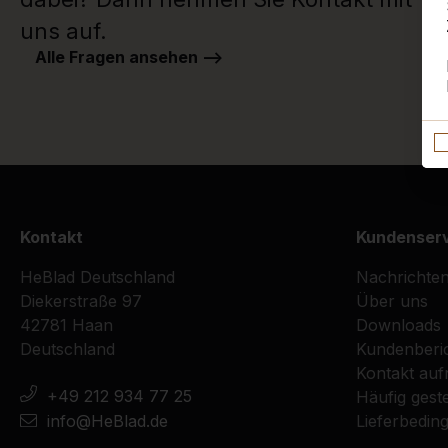
uns auf.
Alle Fragen ansehen -->
Kontakt
Kundenser
HeBlad Deutschland
Nachrichte
Diekerstraße 97
Über uns
42781 Haan
Downloads
Deutschland
Kundenberi
Kontakt au
+49 212 934 77 25
Häufig geste
info@HeBlad.de
Lieferbedin