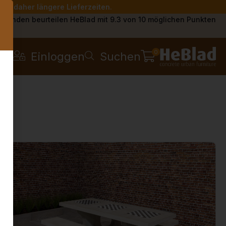
Sie daher längere Lieferzeiten.
s
Kunden beurteilen HeBlad mit 9.3 von 10 möglichen Punkten
0
Einloggen
Suchen