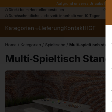
Aufgrund unseres Urlaubs liefe
Direkt beim Hersteller bestellen
Sch
Durchschnittliche Lieferzeit: innerhalb von 10 Tagen
Kategorien
Lieferung
Kontakt
HGF
Home
/
Kategorien
/
Spieltische
/
Multi‑spieltisch stan
Multi‑Spieltisch Stan