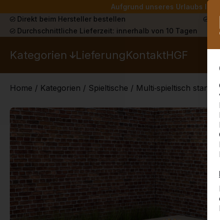
Aufgrund unseres Urlaubs liefe
Direkt beim Hersteller bestellen
Sch
Durchschnittliche Lieferzeit: innerhalb von 10 Tagen
Kategorien
Lieferung
Kontakt
HGF
Home
/
Kategorien
/
Spieltische
/
Multi‑spieltisch standa