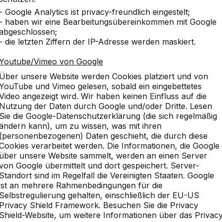
- Google Analytics ist privacy-freundlich eingestelt;
- haben wir eine Bearbeitungsübereinkommen mit Google
abgeschlossen;
- die letzten Ziffern der IP-Adresse werden maskiert.
Youtube/Vimeo von Google
sammen gekauft
Vergleichbare Produkte
Über unsere Website werden Cookies platziert und von
YouTube und Vimeo gelesen, sobald ein eingebettetes
Video angezeigt wird. Wir haben keinen Einfluss auf die
Nutzung der Daten durch Google und/oder Dritte. Lesen
oor (1-3-2) Standard
Sie die Google-Datenschutzerklärung (die sich regelmäßig
ändern kann), um zu wissen, was mit ihren
(personenbezogenen) Daten geschieht, die durch diese
zen für mindestens sechs Personen und mit bis zu
Cookies verarbeitet werden. Die Informationen, die Google
n einem wunderschönen Picknick-Set. Da dieser Multi-
über unsere Website sammelt, werden an einen Server
d Ludo-Spielfiguren geliefert wird, ist sofortiger
von Google übermittelt und dort gespeichert. Server-
tte integriert, so dass sich der Tisch, wenn nicht
Standort sind im Regelfall die Vereinigten Staaten. Google
eignet.
ist an mehrere Rahmenbedingungen für die
Selbstregulierung gehalten, einschließlich der EU-US
us Beton
Privacy Shield Framework. Besuchen Sie die Privacy
Shield-Website, um weitere Informationen über das Privac