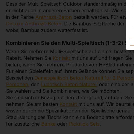
Dass der Multi Spieltisch Outdoor standardmäßig in der F
er nicht auch in anderen Farben erhältlich ist. Wie so v
in der Farbe
Anthrazit-Beton
bestellt werden. Für etwa
DeLuxe Anthrazit-Beton.
Die Bambus-Sitzfläche der De
wobei Bambus zudem wetterfest ist.
Kombinieren Sie den Multi-Spieltisch (1-3-2) S
Wenn Sie mehrere Multi-Spieltische auf einmal bestellen
Rabatt. Nehmen Sie
Kontakt
mit uns auf und fragen Sie
bieten, wenn Sie mehrere Produkte von HeBlad miteina
Fur einen Spieleffekt auf Ihrem Gelände können Sie se
Beispiel den
Damespieltisch Beton Naturell für 2 Perso
Personen,
den
Ludotisch Beton Naturell
oder eine der an
Sie wählen und Sie kombinieren, wie Sie möchten.
Sie sind sich in Bezug auf den Untergrund, auf dem Sie 
nehmen Sie am besten
Kontakt
mit uns auf. Wir beurte
wissen durch die Spezifikationen der Spieltische genau,
Stabilisierung des Tischs kann eine Bodenplatte erforderl
für zusätzliche
Bänke
oder
Picknick-Sets
.