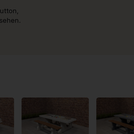
utton,
usehen.