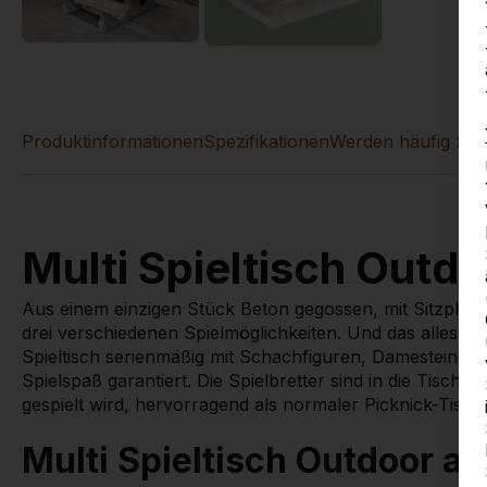
Produktinformationen
Spezifikationen
Werden häufig zu
Multi Spieltisch Outd
Aus einem einzigen Stück Beton gegossen, mit Sitzplät
drei verschiedenen Spielmöglichkeiten. Und das alles i
Spieltisch serienmäßig mit Schachfiguren, Damesteinen un
Spielspaß garantiert. Die Spielbretter sind in die Tischpla
gespielt wird, hervorragend als normaler Picknick-Tisch 
Multi Spieltisch Outdoor a