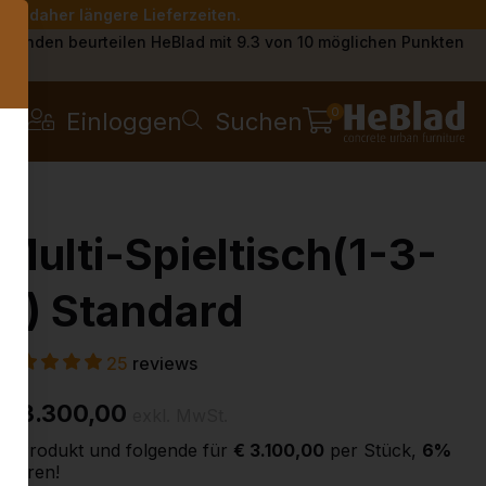
Sie daher längere Lieferzeiten.
s
Kunden beurteilen HeBlad mit 9.3 von 10 möglichen Punkten
0
Einloggen
Suchen
Multi-Spieltisch(1-3-
2) Standard
25
reviews
€ 3.300,00
exkl. MwSt.
2. Produkt und folgende für
€ 3.100,00
per Stück,
6%
sparen!