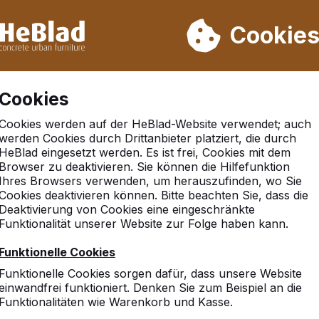
rn wir von Woche 31 bis Woche 33 nicht. Bitte berücksichtigen 
on mehr als 30.000 Produkten verkauft
Cookie
Cookies
Cookies werden auf der HeBlad-Website verwendet; auch
rd
/
Multi-Spieltisch(1-3-2) Standard
werden Cookies durch Drittanbieter platziert, die durch
HeBlad eingesetzt werden. Es ist frei, Cookies mit dem
Browser zu deaktivieren. Sie können die Hilfefunktion
Ihres Browsers verwenden, um herauszufinden, wo Sie
Cookies deaktivieren können. Bitte beachten Sie, dass die
Deaktivierung von Cookies eine eingeschränkte
Funktionalität unserer Website zur Folge haben kann.
Funktionelle Cookies
Funktionelle Cookies sorgen dafür, dass unsere Website
einwandfrei funktioniert. Denken Sie zum Beispiel an die
Funktionalitäten wie Warenkorb und Kasse.