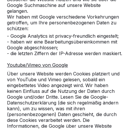
Google Suchmaschine auf unsere Website
gelangen.
Wir haben mit Google verschiedene Vorkehrungen
Anzahl
getroffen, um Ihre personenbezogenen Daten zu
schützen:
- Google Analytics ist privacy-freundlich eingestelt;
- haben wir eine Bearbeitungsübereinkommen mit
Google abgeschlossen;
- die letzten Ziffern der IP-Adresse werden maskiert.
Zur Bestellung hinzufügen
Youtube/Vimeo von Google
Über unsere Website werden Cookies platziert und
von YouTube und Vimeo gelesen, sobald ein
Zum Angebot hinzufügen
eingebettetes Video angezeigt wird. Wir haben
keinen Einfluss auf die Nutzung der Daten durch
Google und/oder Dritte. Lesen Sie die Google-
Datenschutzerklärung (die sich regelmäßig ändern
Kostenlose Lieferung und Aufstellung in
kann), um zu wissen, was mit ihren
(personenbezogenen) Daten geschieht, die durch
Deutschland.
diese Cookies verarbeitet werden. Die
Innerhalb von 4 Arbeitswochen geliefert.
Informationen, die Google über unsere Website
Wie funktioniert die Lieferung?
Video ansehen