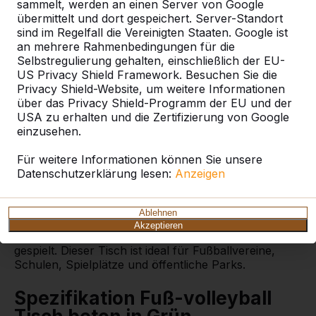
sammelt, werden an einen Server von Google
übermittelt und dort gespeichert. Server-Standort
sind im Regelfall die Vereinigten Staaten. Google ist
an mehrere Rahmenbedingungen für die
Selbstregulierung gehalten, einschließlich der EU-
Fuß-volleyball Tisch
US Privacy Shield Framework. Besuchen Sie die
beton in Grün
Privacy Shield-Website, um weitere Informationen
über das Privacy Shield-Programm der EU und der
Sie suchen einen Spieltisch für ein aktives,
USA zu erhalten und die Zertifizierung von Google
abwechslungsreiches Spiel? Dann ist unser Fuß-
einzusehen.
volleyball Tisch beton in Grün genau das Richtige. Er
ähnelt dem Tischtennistisch, nur dass er leicht
Für weitere Informationen können Sie unsere
gewölbt ist, aber er besteht ebenfalls aus einem
Datenschutzerklärung lesen:
Anzeigen
einzigen Stück Beton. Das Netz ist wie beim
Tischtennistisch eine aufrechtstehende Kante in der
Mitte des Tisches. Ein Fußvolleyballtisch kann für
Ablehnen
verschiedene Arten von Spielen genutzt werden,
Akzeptieren
aber in den meisten Fällen wird Footvolley darauf
gespielt. Dieser Tisch ist ideal für Fußballvereine,
Schulen, Spielplätze und öffentliche Parks.
Spezifikation Fuß-volleyball