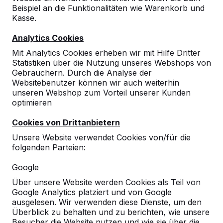
Beispiel an die Funktionalitäten wie Warenkorb und
Kasse.
Analytics Cookies
Mit Analytics Cookies erheben wir mit Hilfe Dritter
Statistiken über die Nutzung unseres Webshops von
Gebrauchern. Durch die Analyse der
Websitebenutzer können wir auch weiterhin
unseren Webshop zum Vorteil unserer Kunden
optimieren
Fuß-Volleyball Tisch in
Grün
Cookies von Drittanbietern
Unsere Website verwendet Cookies von/für die
65
reviews
folgenden Parteien:
€ 3.300,00
exkl. MwSt.
Google
Über unsere Website werden Cookies als Teil von
2. Produkt und folgende für
€ 3.100,00
per Stück,
Google Analytics platziert und von Google
6%
sparen!
ausgelesen. Wir verwenden diese Dienste, um den
Überblick zu behalten und zu berichten, wie unsere
Farbe
Besucher die Website nutzen und wie sie über die