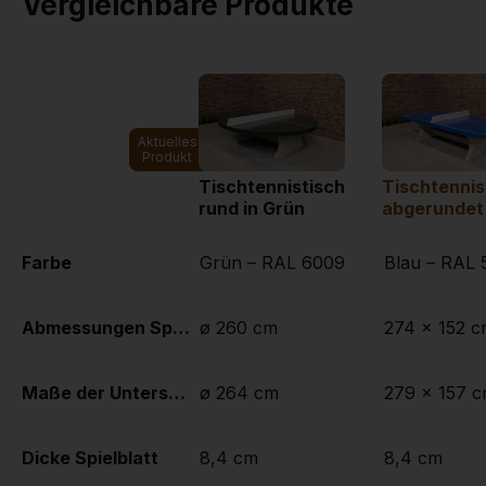
Vergleichbare Produkte
Aktuelles
Produkt
Tischtennistisch
Tischtennis
rund in Grün
abgerundet 
Farbe
Grün – RAL 6009
Blau – RAL 
Abmessungen Spielplatte (L x B)
ø 260 cm
274 x 152 
Maße der Unterseite des Spielbretts
ø 264 cm
279 x 157 
Dicke Spielblatt
8,4 cm
8,4 cm