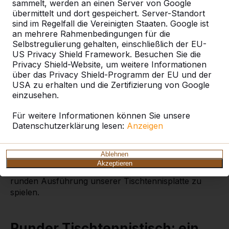
sammelt, werden an einen Server von Google
übermittelt und dort gespeichert. Server-Standort
sind im Regelfall die Vereinigten Staaten. Google ist
an mehrere Rahmenbedingungen für die
Selbstregulierung gehalten, einschließlich der EU-
Grüner runder
US Privacy Shield Framework. Besuchen Sie die
Tischtennistisch
Privacy Shield-Website, um weitere Informationen
über das Privacy Shield-Programm der EU und der
Grüner runde Tischtennistisch Großer Durchmesser
USA zu erhalten und die Zertifizierung von Google
– großartige Möglichkeiten – hohe Stabilität! Diese
einzusehen.
große runde, grüne Tischtennisplatte ist eine
Augenweide und zieht durch ihre Ausmaße und ihre
Für weitere Informationen können Sie unsere
Form viel Aufmerksamkeit auf sich. Mit einem
Datenschutzerklärung lesen:
Anzeigen
Durchmesser von 260 Zentimetern ist diese Platte ein
ganzes Stück größer als die klassischen rechteckigen
Ablehnen
Modelle. Das heißt: Es gibt jede Menge Möglichkeiten,
Akzeptieren
außer Tischtennis auch andere tolle Spiele auf dieser
runden Ausführung unserer Tischtennisplatte zu
spielen.
Runder Tischtennistisch: ein