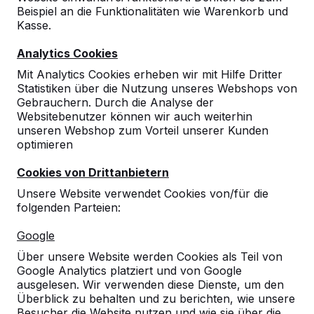
Beispiel an die Funktionalitäten wie Warenkorb und
Kasse.
Analytics Cookies
Mit Analytics Cookies erheben wir mit Hilfe Dritter
Statistiken über die Nutzung unseres Webshops von
Gebrauchern. Durch die Analyse der
Websitebenutzer können wir auch weiterhin
unseren Webshop zum Vorteil unserer Kunden
optimieren
Tischtennistisch rund in
Grün
Cookies von Drittanbietern
Unsere Website verwendet Cookies von/für die
94
reviews
folgenden Parteien:
€ 2.850,00
exkl. MwSt.
Google
Über unsere Website werden Cookies als Teil von
2. Produkt und folgende für
€ 2.650,00
per Stück,
Google Analytics platziert und von Google
7%
sparen!
ausgelesen. Wir verwenden diese Dienste, um den
Überblick zu behalten und zu berichten, wie unsere
Farbe
Besucher die Website nutzen und wie sie über die