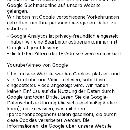
Google Suchmaschine auf unsere Website
gelangen.
Wir haben mit Google verschiedene Vorkehrungen
Anzahl
getroffen, um Ihre personenbezogenen Daten zu
schützen:
- Google Analytics ist privacy-freundlich eingestelt;
- haben wir eine Bearbeitungsübereinkommen mit
Google abgeschlossen;
- die letzten Ziffern der IP-Adresse werden maskiert.
Zur Bestellung hinzufügen
Youtube/Vimeo von Google
Über unsere Website werden Cookies platziert und
von YouTube und Vimeo gelesen, sobald ein
Zum Angebot hinzufügen
eingebettetes Video angezeigt wird. Wir haben
keinen Einfluss auf die Nutzung der Daten durch
Google und/oder Dritte. Lesen Sie die Google-
Datenschutzerklärung (die sich regelmäßig ändern
Kostenlose Lieferung und Aufstellung in
kann), um zu wissen, was mit ihren
(personenbezogenen) Daten geschieht, die durch
Deutschland.
diese Cookies verarbeitet werden. Die
Innerhalb von 4 Arbeitswochen geliefert.
Informationen, die Google über unsere Website
Wie funktioniert die Lieferung?
Video ansehen