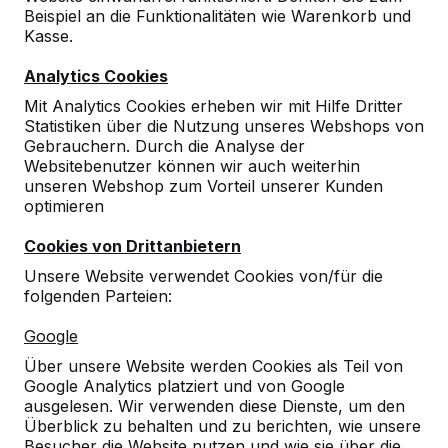
Beispiel an die Funktionalitäten wie Warenkorb und
Kasse.
Analytics Cookies
Mit Analytics Cookies erheben wir mit Hilfe Dritter
Statistiken über die Nutzung unseres Webshops von
Gebrauchern. Durch die Analyse der
Websitebenutzer können wir auch weiterhin
unseren Webshop zum Vorteil unserer Kunden
optimieren
Tischtennistisch in Beton
Naturell
Cookies von Drittanbietern
Unsere Website verwendet Cookies von/für die
111
reviews
folgenden Parteien:
€ 2.050,00
exkl. MwSt.
Google
Über unsere Website werden Cookies als Teil von
2. Produkt und folgende für
€ 1.850,00
per Stück,
Google Analytics platziert und von Google
9%
sparen!
ausgelesen. Wir verwenden diese Dienste, um den
Überblick zu behalten und zu berichten, wie unsere
Farbe
Besucher die Website nutzen und wie sie über die