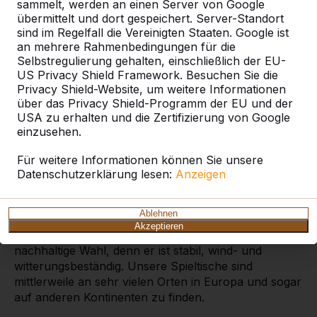
sammelt, werden an einen Server von Google
übermittelt und dort gespeichert. Server-Standort
sind im Regelfall die Vereinigten Staaten. Google ist
an mehrere Rahmenbedingungen für die
Selbstregulierung gehalten, einschließlich der EU-
Beton-Tischtennisplatte
US Privacy Shield Framework. Besuchen Sie die
in Beton Naturell
Privacy Shield-Website, um weitere Informationen
über das Privacy Shield-Programm der EU und der
Diese Tischtennisplatte hat eine ruhige Farbe: Beton
USA zu erhalten und die Zertifizierung von Google
Naturell. Ein unauffälliger Farbton, der in jede
einzusehen.
Umgebung passt. Sie möchten gern eine andere
Farbe? Dieser Beton-Tischtennistisch ist auch in
Für weitere Informationen können Sie unsere
Grün
oder
Blau erhältlich
. So können Sie diesen
Datenschutzerklärung lesen:
Anzeigen
Tisch in der von Ihnen bevorzugten Optik kaufen,
und wir stellen ihn für Sie auf. Dieser Beton-
Ablehnen
Tischtennistisch ist ein absolutes Highlight für jeden
Akzeptieren
privaten oder öffentlichen Spielplatz. Und eine
nachhaltige Wahl, denn er ist stabil, wind- und
witterungsbeständig. Unsere Spieltische sind
mittlerweile an sehr vielen Orten in Europa und sogar
auf anderen Kontinenten zu finden.