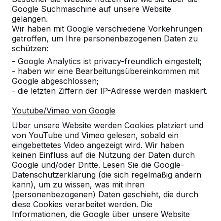
Google Suchmaschine auf unsere Website
gelangen.
Wir haben mit Google verschiedene Vorkehrungen
Anzahl
getroffen, um Ihre personenbezogenen Daten zu
schützen:
- Google Analytics ist privacy-freundlich eingestelt;
- haben wir eine Bearbeitungsübereinkommen mit
Google abgeschlossen;
- die letzten Ziffern der IP-Adresse werden maskiert.
Zur Bestellung hinzufügen
Youtube/Vimeo von Google
Über unsere Website werden Cookies platziert und
von YouTube und Vimeo gelesen, sobald ein
Zum Angebot hinzufügen
eingebettetes Video angezeigt wird. Wir haben
keinen Einfluss auf die Nutzung der Daten durch
Google und/oder Dritte. Lesen Sie die Google-
Datenschutzerklärung (die sich regelmäßig ändern
Kostenlose Lieferung und Aufstellung in
kann), um zu wissen, was mit ihren
(personenbezogenen) Daten geschieht, die durch
Deutschland.
diese Cookies verarbeitet werden. Die
Innerhalb von 4 Arbeitswochen geliefert.
Informationen, die Google über unsere Website
Wie funktioniert die Lieferung?
Video ansehen