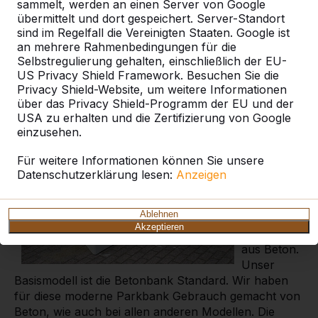
sammelt, werden an einen Server von Google
übermittelt und dort gespeichert. Server-Standort
sind im Regelfall die Vereinigten Staaten. Google ist
an mehrere Rahmenbedingungen für die
Selbstregulierung gehalten, einschließlich der EU-
US Privacy Shield Framework. Besuchen Sie die
Privacy Shield-Website, um weitere Informationen
Jede Parkbank aus einem
über das Privacy Shield-Programm der EU und der
Stück Beton gegossen
USA zu erhalten und die Zertifizierung von Google
einzusehen.
Wir haben
Für weitere Informationen können Sie unsere
in unserem
Datenschutzerklärung lesen:
Anzeigen
Sortiment
mehrere
Ablehnen
Parkbank
Akzeptieren
Modelle
aus Beton.
Unser
Basismodell ist die Betonbank Standard. Wir haben
für diese moderne Parkbank Gebrauch gemacht von
Beton, wie auch bei allen anderen Modellen. Die