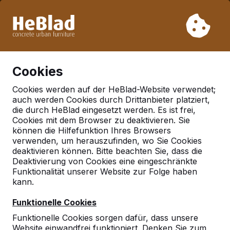
Aufgrund unseres Urlaubs liefern wir von Woche 31 bis
Woche 33 nicht. Bitte berücksichtigen Sie daher längere
Lieferzeiten.
Schon mehr als 30.000 Produkten verkauft
0
Cookies
Cookies werden auf der HeBlad-Website verwendet;
auch werden Cookies durch Drittanbieter platziert,
die durch HeBlad eingesetzt werden. Es ist frei,
Cookies mit dem Browser zu deaktivieren. Sie
können die Hilfefunktion Ihres Browsers
Parkbank aus Beton
verwenden, um herauszufinden, wo Sie Cookies
deaktivieren können. Bitte beachten Sie, dass die
Deaktivierung von Cookies eine eingeschränkte
Nachhaltigkeit und unsere
Funktionalität unserer Website zur Folge haben
Parkbänke aus Beton
kann.
Funktionelle Cookies
Heblad ist
Funktionelle Cookies sorgen dafür, dass unsere
der
Website einwandfrei funktioniert. Denken Sie zum