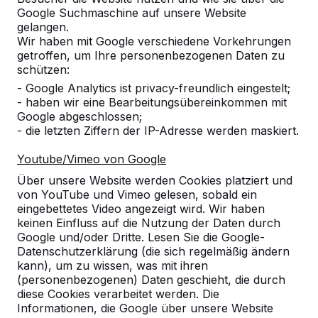
Parkbank Modell aus Beton
Google Suchmaschine auf unsere Website
gelangen.
Wir haben mit Google verschiedene Vorkehrungen
HeBlad ist
getroffen, um Ihre personenbezogenen Daten zu
der
schützen:
Experte,
- Google Analytics ist privacy-freundlich eingestelt;
wenn es
- haben wir eine Bearbeitungsübereinkommen mit
darauf
Google abgeschlossen;
ankommt,
- die letzten Ziffern der IP-Adresse werden maskiert.
Youtube/Vimeo von Google
Straßenmobiliar aus Beton anzufertigen. Neben
Über unsere Website werden Cookies platziert und
Parkbänken machen wir nämlich auch noch
von YouTube und Vimeo gelesen, sobald ein
Picknicksets, Tischtennistische und
eingebettetes Video angezeigt wird. Wir haben
Tischfußballspiele. Für all diese Produkte verwenden
keinen Einfluss auf die Nutzung der Daten durch
wir Beton, sodass Sie davon überzeugt sein können,
Google und/oder Dritte. Lesen Sie die Google-
es sind die stabilsten Produkte auf dem Markt. Die
Datenschutzerklärung (die sich regelmäßig ändern
Herstellung unserer Parkbänke geschieht aus einem
kann), um zu wissen, was mit ihren
Stück Beton. Auf diese Art und Weise haben die
(personenbezogenen) Daten geschieht, die durch
Bänke keine Nähte, die kaputt gehen könnten und sie
diese Cookies verarbeitet werden. Die
sind dadurch völlig vandalismussicher.
Informationen, die Google über unsere Website