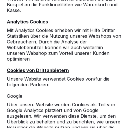
Spezialist
Beispiel an die Funktionalitäten wie Warenkorb und
auf dem
Kasse.
Gebiet
einer
Analytics Cookies
perfekten
Mit Analytics Cookies erheben wir mit Hilfe Dritter
Parkbank
Statistiken über die Nutzung unseres Webshops von
aus Beton. Für eine Parkbank gebrauchen wir Beton
Gebrauchern. Durch die Analyse der
von höchster Qualität, dadurch entstehen
Websitebenutzer können wir auch weiterhin
Parkbänke, die unkaputtbar und nachhaltig sind und
unseren Webshop zum Vorteil unserer Kunden
auch noch modern aussehen. In unserem Sortiment
optimieren
finden Sie verschiedene Modelle.
Cookies von Drittanbietern
Unsere Website verwendet Cookies von/für die
folgenden Parteien:
Google
Über unsere Website werden Cookies als Teil von
Google Analytics platziert und von Google
ausgelesen. Wir verwenden diese Dienste, um den
Heblad für ein modernes
Überblick zu behalten und zu berichten, wie unsere
Besucher die Website nutzen und wie sie über die