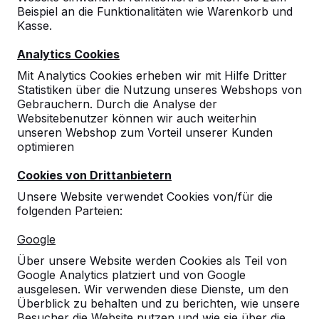
Beispiel an die Funktionalitäten wie Warenkorb und
Kasse.
Analytics Cookies
Mit Analytics Cookies erheben wir mit Hilfe Dritter
Statistiken über die Nutzung unseres Webshops von
Gebrauchern. Durch die Analyse der
Websitebenutzer können wir auch weiterhin
unseren Webshop zum Vorteil unserer Kunden
optimieren
Picknickset Standard
Cookies von Drittanbietern
164
reviews
Unsere Website verwendet Cookies von/für die
folgenden Parteien:
€ 1.850,00
exkl. MwSt.
2. Produkt und folgende für
€ 1.650,00
per Stück,
Google
10%
sparen!
Über unsere Website werden Cookies als Teil von
Google Analytics platziert und von Google
Farbe
ausgelesen. Wir verwenden diese Dienste, um den
Überblick zu behalten und zu berichten, wie unsere
Besucher die Website nutzen und wie sie über die