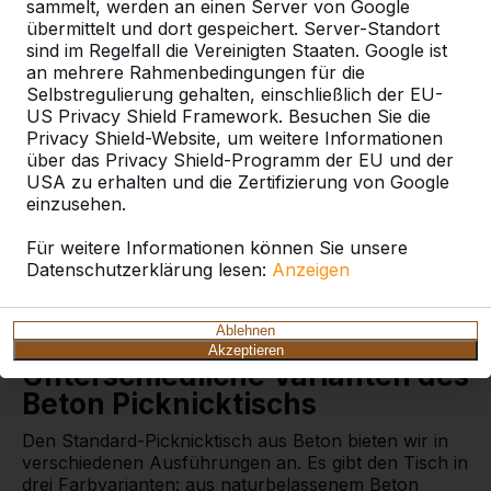
sammelt, werden an einen Server von Google
übermittelt und dort gespeichert. Server-Standort
sind im Regelfall die Vereinigten Staaten. Google ist
Picknickset, Beton
an mehrere Rahmenbedingungen für die
Selbstregulierung gehalten, einschließlich der EU-
Picknicktische mit
US Privacy Shield Framework. Besuchen Sie die
Sitzbänken
Privacy Shield-Website, um weitere Informationen
über das Privacy Shield-Programm der EU und der
Picknicksets findet man fast überall: auf Spielplätzen,
USA zu erhalten und die Zertifizierung von Google
in der Natur, auf dem Schulhof oder im Wald. Ein
einzusehen.
Beton-Picknicktisch mit Bänken ist ein schöner Ort,
um sich mit jemandem zu unterhalten, eine Pause zu
Für weitere Informationen können Sie unsere
machen oder mit Kindern zu spielen. Sie sind an
Datenschutzerklärung lesen:
Anzeigen
einem Picknicktisch aus Beton interessiert? Auf
unserer Website finden Sie verschiedene Picknicksets
aus Beton.
Ablehnen
Akzeptieren
Unterschiedliche Varianten des
Beton Picknicktischs
Den Standard-Picknicktisch aus Beton bieten wir in
verschiedenen Ausführungen an. Es gibt den Tisch in
drei Farbvarianten: aus naturbelassenem Beton