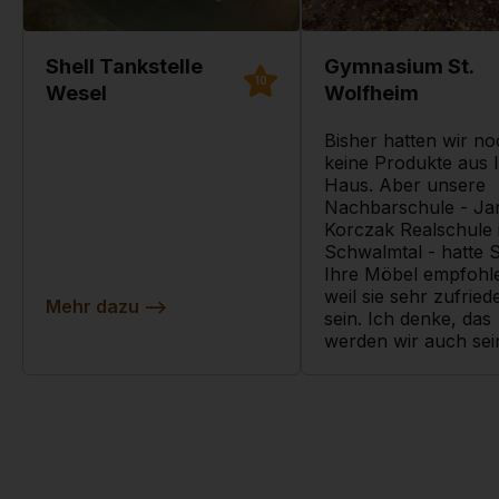
Shell Tankstelle
Gymnasium St.
10
Wesel
Wolfheim
Bisher hatten wir n
keine Produkte aus 
Haus. Aber unsere
Nachbarschule - Ja
Korczak Realschule 
Schwalmtal - hatte 
Ihre Möbel empfohl
weil sie sehr zufried
Mehr dazu
-->
sein. Ich denke, das
werden wir auch sei
Mehr dazu
-->