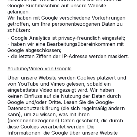
Google Suchmaschine auf unsere Website
Anzahl
gelangen.
Wir haben mit Google verschiedene Vorkehrungen
getroffen, um Ihre personenbezogenen Daten zu
schützen:
- Google Analytics ist privacy-freundlich eingestelt;
- haben wir eine Bearbeitungsübereinkommen mit
Zur Bestellung hinzufügen
Google abgeschlossen;
- die letzten Ziffern der IP-Adresse werden maskiert.
Youtube/Vimeo von Google
Zum Angebot hinzufügen
Über unsere Website werden Cookies platziert und
von YouTube und Vimeo gelesen, sobald ein
eingebettetes Video angezeigt wird. Wir haben
keinen Einfluss auf die Nutzung der Daten durch
Google und/oder Dritte. Lesen Sie die Google-
Kostenlose Lieferung und Aufstellung in
Datenschutzerklärung (die sich regelmäßig ändern
Deutschland.
kann), um zu wissen, was mit ihren
Innerhalb von 4 Arbeitswochen geliefert.
(personenbezogenen) Daten geschieht, die durch
Wie funktioniert die Lieferung?
Video ansehen
diese Cookies verarbeitet werden. Die
Informationen, die Google über unsere Website