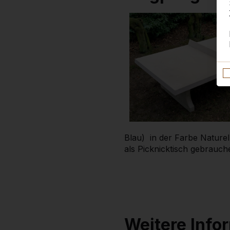
Blau) in der Farbe Nature
als Picknicktisch gebrauch
Weitere Info