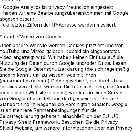
- Google Analytics ist privacy-freundlich eingestelt;
- haben wir eine Bearbeitungsübereinkommen mit Google
abgeschlossen;
- die letzten Ziffern der IP-Adresse werden maskiert.
Youtube/Vimeo von Google
Über unsere Website werden Cookies platziert und von
YouTube und Vimeo gelesen, sobald ein eingebettetes
Video angezeigt wird. Wir haben keinen Einfluss auf die
Nutzung der Daten durch Google und/oder Dritte. Lesen
es Spiel: Tischtennis. Viele Generationen haben dieses Spi
Sie die Google-Datenschutzerklärung (die sich regelmäßig
gtisch ist aber nicht immer praktisch, denn dieser muss imm
ändern kann), um zu wissen, was mit ihren
tz ein, wenn der Tisch permanent stehen gelassen wird. Mi
(personenbezogenen) Daten geschieht, die durch diese
dies Problem nicht. Es gibt sicherlich für diesen modernen
Cookies verarbeitet werden. Die Informationen, die Google
 Platz auf dem Pausenhof oder in einem anderen öffentlic
über unsere Website sammelt, werden an einen Server
terial her, das nicht nur einen Stoß vertragen kann, sond
von Google übermittelt und dort gespeichert. Server-
 Sturm gewachsen und absolut vandalismussicher sind.
Standort sind im Regelfall die Vereinigten Staaten. Google
ist an mehrere Rahmenbedingungen für die
Selbstregulierung gehalten, einschließlich der EU-US
Privacy Shield Framework. Besuchen Sie die Privacy
he für den Outdoor Freizeitb
Shield-Website, um weitere Informationen über das Privac