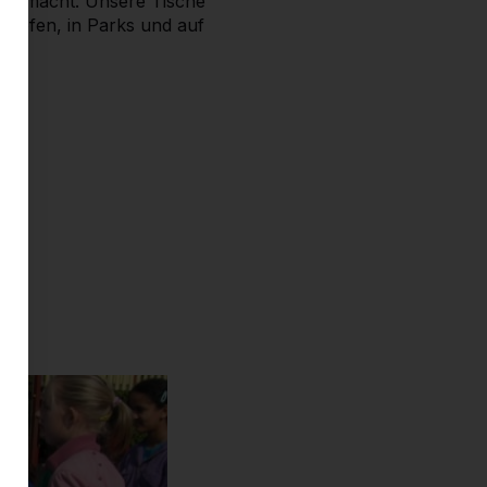
bar macht. Unsere Tische
nhöfen, in Parks und auf