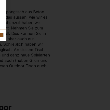
Pingpongtisch aus Beton
ll, das aussah, wie wir es
wischenzeit haben wir
timent. Nehmen Sie zum
dell. Dies können Sie in
en, aber auch aus
. Schließlich haben wir
gtisch. An diesem Tisch
n und ganz neue Spielarten
ind auch (neben Grün und
iesen Outdoor Tisch auch
oor