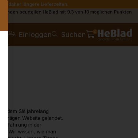
Sie daher längere Lieferzeiten.
s
Kunden beurteilen HeBlad mit 9.3 von 10 möglichen Punkten
0
Einloggen
Suchen
 an dem Sie jahrelang
richtigen Website gelandet.
e Erfahrung in der
at. Wir wissen, wie man