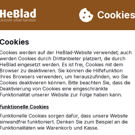
rn wir von Woche 31 bis Woche 33 nicht. Bitte berücksichtigen 
on mehr als 30.000 Produkten verkauft
Cookie
Cookies
Cookies werden auf der HeBlad-Website verwendet; auch
werden Cookies durch Drittanbieter platziert, die durch
HeBlad eingesetzt werden. Es ist frei, Cookies mit dem
ingpongtisch
Browser zu deaktivieren. Sie können die Hilfefunktion
Ihres Browsers verwenden, um herauszufinden, wo Sie
Cookies deaktivieren können. Bitte beachten Sie, dass die
oor Pingpongtische
Deaktivierung von Cookies eine eingeschränkte
Funktionalität unserer Website zur Folge haben kann.
Funktionelle Cookies
Für einen stilvollen Outdoor Pingpongtisch,
Freude haben werden, sind Sie hier auf der 
Funktionelle Cookies sorgen dafür, dass unsere Website
einwandfrei funktioniert. Denken Sie zum Beispiel an die
HeBlad ist ein Betrieb, der schon viele Jahr
Funktionalitäten wie Warenkorb und Kasse.
Anfertigung von Outdoor Pingpongtischen h