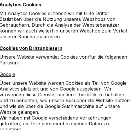
einen guten Pingpongtisch outdoor bespiel
Analytics Cookies
stehen dann auch nicht umsonst auf Pause
Spielplätzen in weiten Teilen Europas.
Mit Analytics Cookies erheben wir mit Hilfe Dritter
Statistiken über die Nutzung unseres Webshops von
Gebrauchern. Durch die Analyse der Websitebenutzer
können wir auch weiterhin unseren Webshop zum Vorteil
unserer Kunden optimieren
Cookies von Drittanbietern
Unsere Website verwendet Cookies von/für die folgenden
Parteien:
Google
utdoor Pingpongtische
Über unsere Website werden Cookies als Teil von Google
Analytics platziert und von Google ausgelesen. Wir
verwenden diese Dienste, um den Überblick zu behalten
und zu berichten, wie unsere Besucher die Website nutzen
und wie sie über die Google Suchmaschine auf unsere
Website gelangen.
Wir haben mit Google verschiedene Vorkehrungen
getroffen, um Ihre personenbezogenen Daten zu
schützen: