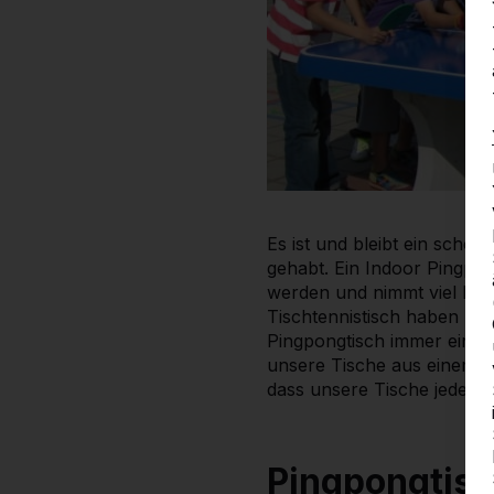
Es ist und bleibt ein schön
gehabt. Ein Indoor Pingpon
werden und nimmt viel Pla
Tischtennistisch haben Sie 
Pingpongtisch immer einen
unsere Tische aus einem Ma
dass unsere Tische jedem
Pingpongtisc