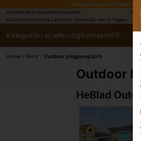
Aufgrund unseres Urlaubs liefe
Direkt beim Hersteller bestellen
Sch
Durchschnittliche Lieferzeit: innerhalb von 10 Tagen
Kategorien
Lieferung
Kontakt
HGF
Home
/
Mehr
/
Outdoor pingpongtisch
Outdoor P
HeBlad Outd