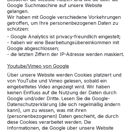
Google Suchmaschine auf unsere Website
gelangen.
Wir haben mit Google verschiedene Vorkehrungen
Anzahl
getroffen, um Ihre personenbezogenen Daten zu
schützen:
- Google Analytics ist privacy-freundlich eingestelt;
- haben wir eine Bearbeitungsübereinkommen mit
Google abgeschlossen;
- die letzten Ziffern der IP-Adresse werden maskiert.
Zur Bestellung hinzufügen
Youtube/Vimeo von Google
Über unsere Website werden Cookies platziert und
von YouTube und Vimeo gelesen, sobald ein
Zum Angebot hinzufügen
eingebettetes Video angezeigt wird. Wir haben
keinen Einfluss auf die Nutzung der Daten durch
Google und/oder Dritte. Lesen Sie die Google-
Datenschutzerklärung (die sich regelmäßig ändern
Kostenlose Lieferung und Aufstellung in
kann), um zu wissen, was mit ihren
(personenbezogenen) Daten geschieht, die durch
Deutschland.
diese Cookies verarbeitet werden. Die
Innerhalb von 4 Arbeitswochen geliefert.
Informationen, die Google über unsere Website
Wie funktioniert die Lieferung?
Video ansehen