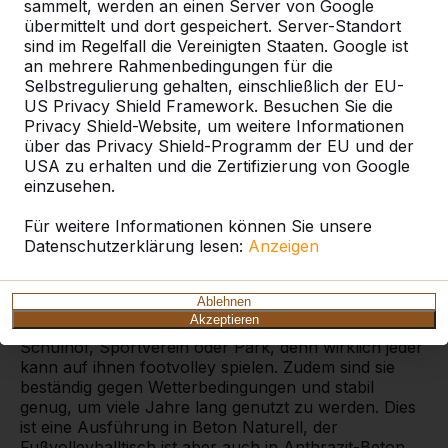
sammelt, werden an einen Server von Google
übermittelt und dort gespeichert. Server-Standort
sind im Regelfall die Vereinigten Staaten. Google ist
an mehrere Rahmenbedingungen für die
Selbstregulierung gehalten, einschließlich der EU-
Footvolley spielen auf
US Privacy Shield Framework. Besuchen Sie die
Fußvolleyballtisch in
Privacy Shield-Website, um weitere Informationen
über das Privacy Shield-Programm der EU und der
Beton Naturell
USA zu erhalten und die Zertifizierung von Google
einzusehen.
Mit einem Fußvolleyballtisch aus Beton lassen sich
viele unterschiedliche Spiele spielen. Oft wird an dem
Für weitere Informationen können Sie unsere
Tisch mit einem Fußball eine Art Tischtennis gespielt.
Datenschutzerklärung lesen:
Anzeigen
Der Fußvolleyballtisch ist gewölbt und hat in der Mitte
eine erhöhte Kante, wie das Netz auf einer
Tischtennisplatte. Unsere Fußvolleyballtische sind
Ablehnen
qualitativ sehr hochwertig und werden in einem Stück
Akzeptieren
aus Beton gegossen. Sie sind ideal für den Garten,
Schulhof, Sportverein oder Park, denn wirklich jeder
kann auf ihnen footvolley spielen. Zudem sind sie
beständig gegen Wetterbedingungen und stabil
genug, um viele Jahre lang genutzt zu werden. Dies
ist eine Ausführung in Beton Naturell, der
Fußvolleyballtisch ist aber auch in Anthrazit-Beton