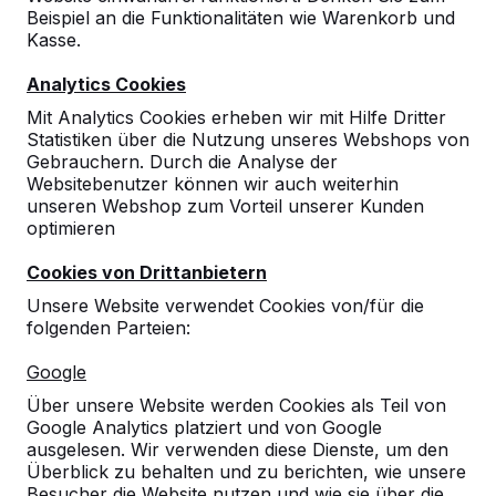
Beispiel an die Funktionalitäten wie Warenkorb und
Kasse.
Analytics Cookies
Mit Analytics Cookies erheben wir mit Hilfe Dritter
Statistiken über die Nutzung unseres Webshops von
Gebrauchern. Durch die Analyse der
Websitebenutzer können wir auch weiterhin
unseren Webshop zum Vorteil unserer Kunden
optimieren
Fuß-Volleyball Tisch
Beton Naturell
Cookies von Drittanbietern
Unsere Website verwendet Cookies von/für die
5
reviews
folgenden Parteien:
€ 3.250,00
exkl. MwSt.
Google
Über unsere Website werden Cookies als Teil von
2. Produkt und folgende für
€ 3.050,00
per Stück,
Google Analytics platziert und von Google
6%
sparen!
ausgelesen. Wir verwenden diese Dienste, um den
Überblick zu behalten und zu berichten, wie unsere
Farbe
Besucher die Website nutzen und wie sie über die