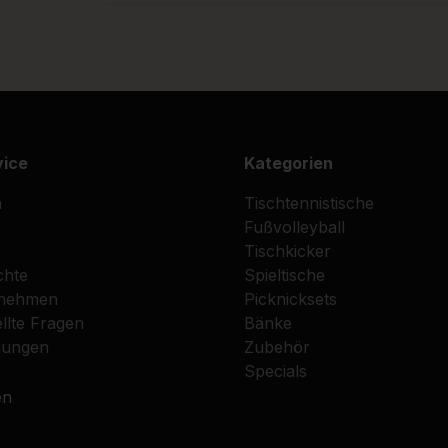
vice
Kategorien
n
Tischtennistische
Fußvolleyball
Tischkicker
chte
Spieltische
fnehmen
Picknicksets
llte Fragen
Bänke
gungen
Zubehör
Specials
en