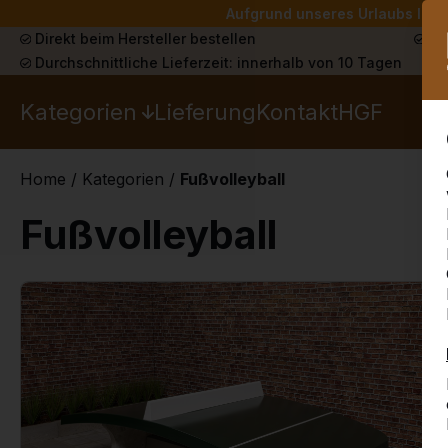
Aufgrund unseres Urlaubs liefe
Direkt beim Hersteller bestellen
Sch
Durchschnittliche Lieferzeit: innerhalb von 10 Tagen
Kategorien
Lieferung
Kontakt
HGF
Home
/
Kategorien
/
Fußvolleyball
Fußvolleyball