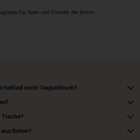
nisse für Spiel und Freizeit: die Beton-
i HeBlad nicht Teqballtisch?
en?
e Tische?
 aus Beton?