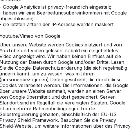
- Google Analytics ist privacy-freundlich eingestelt;
- haben wir eine Bearbeitungsübereinkommen mit Google
abgeschlossen;
- die letzten Ziffern der IP-Adresse werden maskiert.
chen aller Altersklassen beliebt ist. Es handelt sich um ein
Youtube/Vimeo von Google
n Händen, sondern mit den Füßen auf die andere Seite zu spie
Über unsere Website werden Cookies platziert und von
sch sieht einem
Tischtennistisch
sehr ähnlich, unterscheidet 
YouTube und Vimeo gelesen, sobald ein eingebettetes
Video angezeigt wird. Wir haben keinen Einfluss auf die
Nutzung der Daten durch Google und/oder Dritte. Lesen
Sie die Google-Datenschutzerklärung (die sich regelmäßig
arf der Ball jedoch nicht mit den Händen auf die andere Sei
ändern kann), um zu wissen, was mit ihren
ei dem man hinter der Grundlinie steht. Der Ball muss in e
(personenbezogenen) Daten geschieht, die durch diese
ei Ballkontakten zurück auf die Gegenseite. Der Ball muss d
Cookies verarbeitet werden. Die Informationen, die Google
elern geschehen, wobei der Ball den Tisch nur einmal ber
über unsere Website sammelt, werden an einen Server
n. Ein technisches Spiel, das jedoch garantiert Spaß macht!
von Google übermittelt und dort gespeichert. Server-
Standort sind im Regelfall die Vereinigten Staaten. Google
ad-Fußvolleyballtisch
ist an mehrere Rahmenbedingungen für die
htennisplatte. Die Tischplatte ist beim Fußvolleyball allerd
Selbstregulierung gehalten, einschließlich der EU-US
, über die man den Ball spielt. Die Abmessungen sind jedoch
Privacy Shield Framework. Besuchen Sie die Privacy
Shield-Website, um weitere Informationen über das Privac