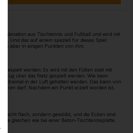
e Kombination aus Tischtennis und Fußball und wird mit
len. Und das auf einem speziell für dieses Spiel
sich aber in einigen Punkten von ihm.
te gespielt werden: Es wird mit den Füßen statt mit
inem Zug über das Netz gespielt werden. Wie beim
abei dreimal in der Luft gehalten werden. Das kann von
ühren darf. Nachdem ein Punkt erzielt worden ist,
ings nicht flach, sondern gewölbt, und die Ecken sind
 die gleichen wie bei einer Beton-Tischtennisplatte.
y