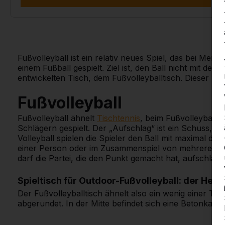
Fußvolleyball ist ein relativ neues Spiel, das bei Mens
einem Fußball gespielt. Ziel ist, den Ball nicht mit de
entwickelten Tisch, dem Fußvolleyballtisch. Dieser Ti
Fußvolleyball
Fußvolleyball ähnelt
Tischtennis
, beim Fußvolleyball d
Schlägern gespielt. Der „Aufschlag“ ist ein Schuss, b
Volleyball spielen die Spieler den Ball mit maximal dr
einer Person oder im Zusammenspiel von mehreren Spi
darf die Partei, die den Punkt gemacht hat, aufschlage
Spieltisch für Outdoor-Fußvolleyball: der HeBl
Der Fußvolleyballtisch ähnelt also ein wenig einer Tisc
abgerundet. In der Mitte befindet sich eine Betonkante