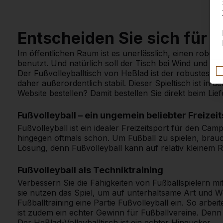
Entscheiden Sie sich für 
Im öffentlichen Raum ist es unerlässlich, einen robu
benutzt. Und natürlich soll der Tisch bei Wind und We
Der Fußvolleyballtisch von HeBlad ist der robusteste T
daher außerordentlich stabil. Dieser Spieltisch ist in
Website bestellen? Damit bestellen Sie direkt beim Li
Fußvolleyball – ein ungemein beliebter Freizei
Fußvolleyball ist ein idealer Freizeitsport für den Ca
hingegen oftmals schon. Um Fußball zu spielen, brauch
Lösung, denn Fußvolleyball kann auf relativ kleinem 
Fußvolleyball als Techniktraining
Verbessern Sie die Fähigkeiten von Fußballspielern m
sie nutzen das Spiel, um auf unterhaltsame Art und W
Fußballtraining eine Partie Fußvolleyball ein. So arbe
ist zudem ein echter Gewinn für Fußballvereine. Den
Der HeBlad-Volleyballtisch ist ein echter Hingucker.