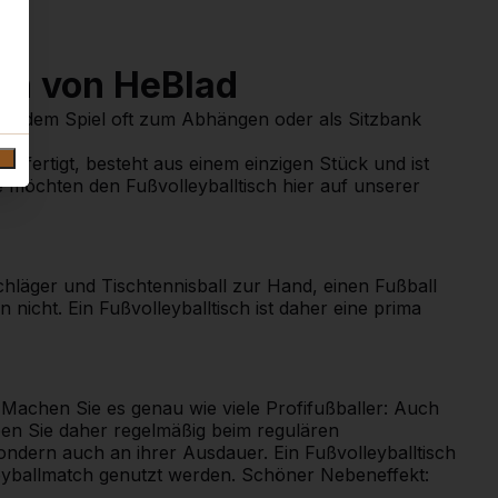
sch von HeBlad
nach dem Spiel oft zum Abhängen oder als Sitzbank
 gefertigt, besteht aus einem einzigen Stück und ist
Sie möchten den Fußvolleyballtisch hier auf unserer
Schläger und Tischtennisball zur Hand, einen Fußball
nicht. Ein Fußvolleyballtisch ist daher eine prima
 Machen Sie es genau wie viele Profifußballer: Auch
ben Sie daher regelmäßig beim regulären
sondern auch an ihrer Ausdauer. Ein Fußvolleyballtisch
leyballmatch genutzt werden. Schöner Nebeneffekt: