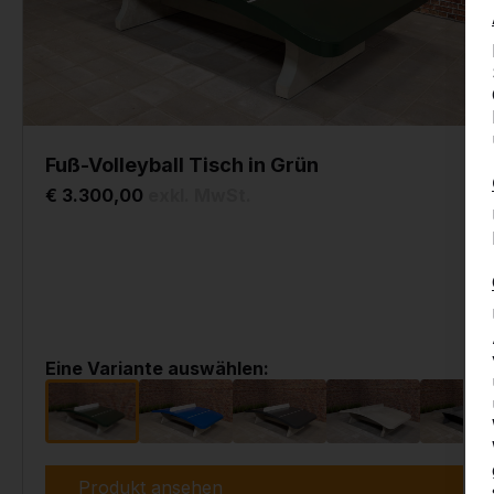
Fuß-Volleyball Tisch in Grün
€ 3.300,00
exkl. MwSt.
Eine Variante auswählen:
Produkt ansehen