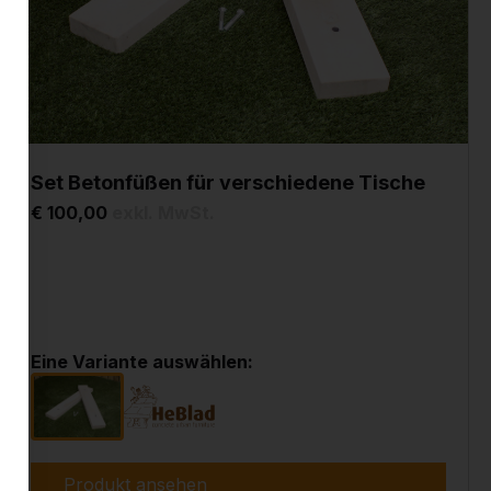
Set Betonfüßen für verschiedene Tische
€ 100,00
exkl. MwSt.
Eine Variante auswählen:
Produkt ansehen