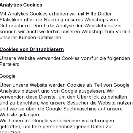
Analytics Cookies
Mit Analytics Cookies erheben wir mit Hilfe Dritter
Statistiken über die Nutzung unseres Webshops von
Gebrauchern. Durch die Analyse der Websitebenutzer
können wir auch weiterhin unseren Webshop zum Vorteil
unserer Kunden optimieren
Unterplatte Tischtennistisch
Cookies von Drittanbietern
€ 1.100,00
exkl. MwSt.
Unsere Website verwendet Cookies von/für die folgenden
Parteien:
Google
Über unsere Website werden Cookies als Teil von Google
Analytics platziert und von Google ausgelesen. Wir
verwenden diese Dienste, um den Überblick zu behalten
Eine Variante auswählen:
und zu berichten, wie unsere Besucher die Website nutzen
und wie sie über die Google Suchmaschine auf unsere
Website gelangen.
Wir haben mit Google verschiedene Vorkehrungen
getroffen, um Ihre personenbezogenen Daten zu
Produkt ansehen
schützen: