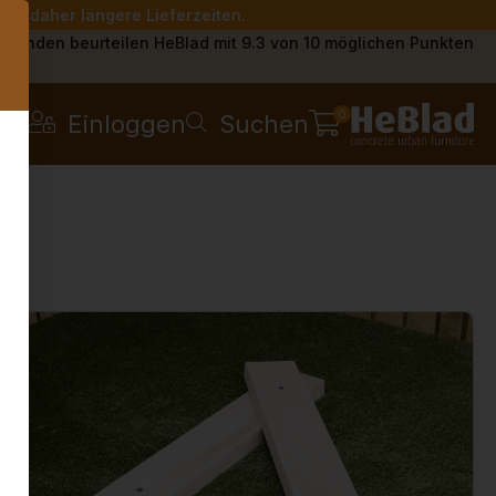
Sie daher längere Lieferzeiten.
s
Kunden beurteilen HeBlad mit 9.3 von 10 möglichen Punkten
0
Einloggen
Suchen