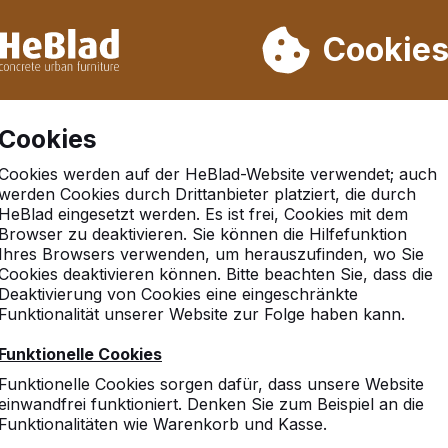
rn wir von Woche 31 bis Woche 33 nicht. Bitte berücksichtigen 
on mehr als 30.000 Produkten verkauft
Cookie
Cookies
Cookies werden auf der HeBlad-Website verwendet; auch
werden Cookies durch Drittanbieter platziert, die durch
HeBlad eingesetzt werden. Es ist frei, Cookies mit dem
den
Schläger
Browser zu deaktivieren. Sie können die Hilfefunktion
Ihres Browsers verwenden, um herauszufinden, wo Sie
Cookies deaktivieren können. Bitte beachten Sie, dass die
Deaktivierung von Cookies eine eingeschränkte
Funktionalität unserer Website zur Folge haben kann.
Home
Funktionelle Cookies
Die Qualität von HeBlad
tennistische werden in
Funktionelle Cookies sorgen dafür, dass unsere Website
Tischtennistischen und P
fen sehr wichtig
einwandfrei funktioniert. Denken Sie zum Beispiel an die
in die Beneluxländer un
Funktionalitäten wie Warenkorb und Kasse.
England geliefert. Einige 