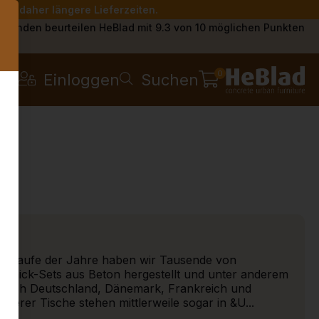
Sie daher längere Lieferzeiten.
s
Kunden beurteilen HeBlad mit 9.3 von 10 möglichen Punkten
0
Einloggen
Suchen
 Im Laufe der Jahre haben wir Tausende von
icknick-Sets aus Beton hergestellt und unter anderem
d nach Deutschland, Dänemark, Frankreich und
unserer Tische stehen mittlerweile sogar in &U...