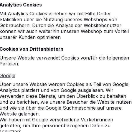
Mehr dazu ->
Analytics Cookies
Mit Analytics Cookies erheben wir mit Hilfe Dritter
Statistiken über die Nutzung unseres Webshops von
Gebrauchern. Durch die Analyse der Websitebenutzer
können wir auch weiterhin unseren Webshop zum Vorteil
unserer Kunden optimieren
vice
Kategorien
Cookies von Drittanbietern
Unsere Website verwendet Cookies von/für die folgenden
n
Tischtennistische
Parteien:
Fußvolleyball
Tischkicker
Google
chte
Spieltische
Über unsere Website werden Cookies als Teil von Google
fnehmen
Picknicksets
Analytics platziert und von Google ausgelesen. Wir
llte Fragen
Bänke
verwenden diese Dienste, um den Überblick zu behalten
gungen
Zubehör
und zu berichten, wie unsere Besucher die Website nutzen
Specials
und wie sie über die Google Suchmaschine auf unsere
Website gelangen.
en
Wir haben mit Google verschiedene Vorkehrungen
getroffen, um Ihre personenbezogenen Daten zu
schützen: