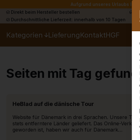
Aufgrund unseres Urlaubs liefe
Direkt beim Hersteller bestellen
Sch
Durchschnittliche Lieferzeit: innerhalb von 10 Tagen
Kategorien
Lieferung
Kontakt
HGF
Seiten mit Tag gefun
HeBlad auf die dänische Tour
Website für Dänemark in drei Sprachen. Unsere Tisch
stets entferntere Länder geliefert. Das Online-Verkau
geworden ist, haben wir auch für Dänemark…