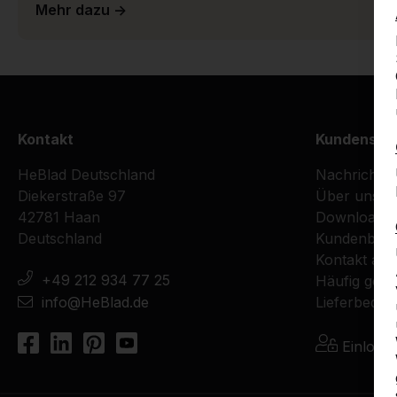
Mehr dazu ->
Kontakt
Kundenser
HeBlad Deutschland
Nachrichte
Diekerstraße 97
Über uns
42781 Haan
Downloads
Deutschland
Kundenberi
Kontakt au
+49 212 934 77 25
Häufig geste
info@HeBlad.de
Lieferbedin
Einlogg