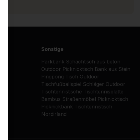
Sonstige
Parkbank
Schachtisch aus beton
Outdoor Picknicktisch
Bank aus Stein
Pingpong Tisch
Outdoor
Tischfußballspiel
Schläger
Outdoor
Tischtennistische
Tischtennisplatte
Bambus
Straßenmöbel
Picknicktisch
Picknickbank
Tischtennistisch
Nordirland