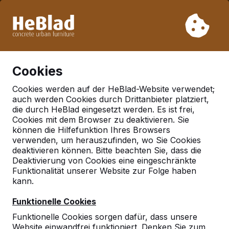
Aufgrund unseres Urlaubs liefern wir von Woche 31 bis
Woche 33 nicht. Bitte berücksichtigen Sie daher längere
Lieferzeiten.
Schon mehr als 30.000 Produkten verkauft
0
Cookies
Cookies werden auf der HeBlad-Website verwendet;
auch werden Cookies durch Drittanbieter platziert,
Kategorien
die durch HeBlad eingesetzt werden. Es ist frei,
Cookies mit dem Browser zu deaktivieren. Sie
Picknicksets
können die Hilfefunktion Ihres Browsers
verwenden, um herauszufinden, wo Sie Cookies
deaktivieren können. Bitte beachten Sie, dass die
Deaktivierung von Cookies eine eingeschränkte
Funktionalität unserer Website zur Folge haben
kann.
Funktionelle Cookies
Funktionelle Cookies sorgen dafür, dass unsere
Website einwandfrei funktioniert. Denken Sie zum