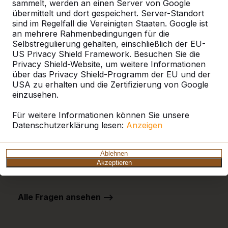
sammelt, werden an einen Server von Google
übermittelt und dort gespeichert. Server-Standort
sind im Regelfall die Vereinigten Staaten. Google ist
Häufig gestellte Fragen
an mehrere Rahmenbedingungen für die
Selbstregulierung gehalten, einschließlich der EU-
US Privacy Shield Framework. Besuchen Sie die
Privacy Shield-Website, um weitere Informationen
Welche Vorteile hat Bambus?
über das Privacy Shield-Programm der EU und der
USA zu erhalten und die Zertifizierung von Google
Muss der Betontisch waagerecht stehen?
einzusehen.
Wie lange Garantie gibt HeBlad auf die
Für weitere Informationen können Sie unsere
Tische?
Datenschutzerklärung lesen:
Anzeigen
Können die Produkte von HeBlad auch mit
Ablehnen
Werbung versehen werden?
Akzeptieren
Alle Fragen ansehen -->