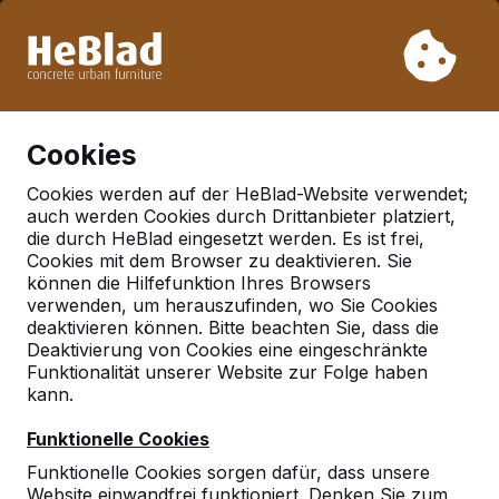
Aufgrund unseres Urlaubs liefern wir von Woche 31 bis
Woche 33 nicht. Bitte berücksichtigen Sie daher längere
Lieferzeiten.
Schon mehr als 30.000 Produkten verkauft
0
Cookies
Cookies werden auf der HeBlad-Website verwendet;
auch werden Cookies durch Drittanbieter platziert,
Bänke
die durch HeBlad eingesetzt werden. Es ist frei,
Cookies mit dem Browser zu deaktivieren. Sie
Komponenten
können die Hilfefunktion Ihres Browsers
verwenden, um herauszufinden, wo Sie Cookies
deaktivieren können. Bitte beachten Sie, dass die
Deaktivierung von Cookies eine eingeschränkte
Funktionalität unserer Website zur Folge haben
kann.
Funktionelle Cookies
Funktionelle Cookies sorgen dafür, dass unsere
Website einwandfrei funktioniert. Denken Sie zum