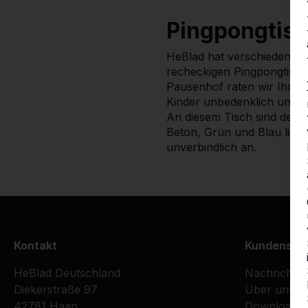
Pingpongtis
HeBlad hat verschiedene A
recheckigen Pingpongtisch
Pausenhof raten wir Ihnen
Kinder unbedenklich und ris
An diesem Tisch sind dem S
Beton, Grün und Blau liefe
unverbindlich an.
Kontakt
Kundenser
HeBlad Deutschland
Nachrichte
Diekerstraße 97
Über uns
42781 Haan
Downloads