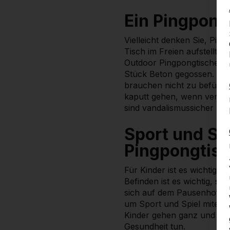
Ein Pingpong
Vielleicht denken Sie, Pin
Tisch im Freien aufstellt,
Outdoor Pingpongtische aus
Stück Beton gegossen. Die
brauchen nicht zu befürcht
kaputt gehen, wenn versehe
sind vandalismussicher u
Sport und Sp
Pingpongtis
Für Kinder ist es wichtig, 
Befinden ist es wichtig, s
sich auf dem Pausenhof spi
um Sport und Spiel miteina
Kinder gehen ganz und gar 
Gesundheit tun.