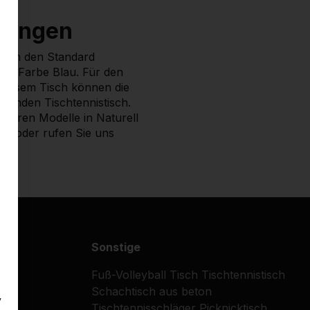
hrungen
aben den Standard
nen Farbe Blau. Für den
 diesem Tisch können die
 runden Tischtennistisch.
nderen Modelle in Naturell
en oder rufen Sie uns
Sonstige
Fuß-Volleyball Tisch
Tischtennistisch
Schachtisch aus beton
y
Tischtennisschläger
Picknicktisch