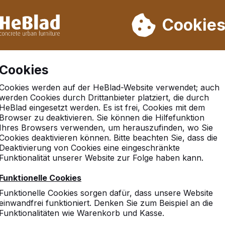
rn wir von Woche 31 bis Woche 33 nicht. Bitte berücksichtigen 
on mehr als 30.000 Produkten verkauft
Cookie
Cookies
Cookies werden auf der HeBlad-Website verwendet; auch
werden Cookies durch Drittanbieter platziert, die durch
HeBlad eingesetzt werden. Es ist frei, Cookies mit dem
isch im Außenbereich
Browser zu deaktivieren. Sie können die Hilfefunktion
Ihres Browsers verwenden, um herauszufinden, wo Sie
Cookies deaktivieren können. Bitte beachten Sie, dass die
ngpongtisch im Außenbereich 
Deaktivierung von Cookies eine eingeschränkte
Funktionalität unserer Website zur Folge haben kann.
Funktionelle Cookies
h einem robusten Pingpongtisch für öffentliche Einrichtu
Funktionelle Cookies sorgen dafür, dass unsere Website
 Hier sehen Sie alle unsere Modelle, die für viele Stunden 
einwandfrei funktioniert. Denken Sie zum Beispiel an die
Ausführungen garantieren. Stellen Sie einen unserer Tisch
Funktionalitäten wie Warenkorb und Kasse.
nderen öffentlichen Raum, sofort werden die Kinder kleine 