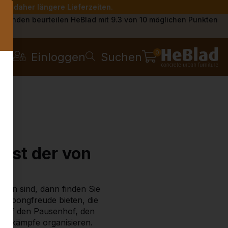
Sie daher längere Lieferzeiten.
s
Kunden beurteilen HeBlad mit 9.3 von 10 möglichen Punkten
0
Einloggen
Suchen
ist der von
ngen sind, dann finden Sie
Pingpongfreude bieten, die
e auf den Pausenhof, den
Wettkämpfe organisieren.