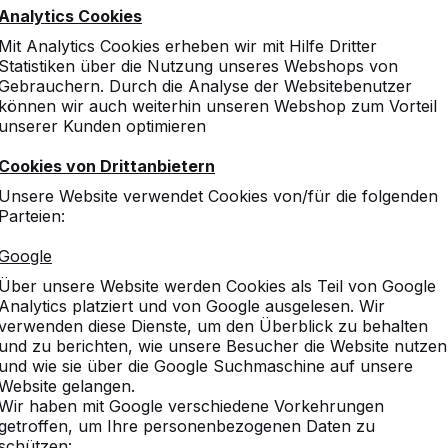
Analytics Cookies
tisch outdoor aufgestellt
Mit Analytics Cookies erheben wir mit Hilfe Dritter
Statistiken über die Nutzung unseres Webshops von
gpong ist doch ein Sport, der in der Halle ausgeübt wird. W
Gebrauchern. Durch die Analyse der Websitebenutzer
 kann dieser doch nie den Elementen trotzen? Darum verfert
können wir auch weiterhin unseren Webshop zum Vorteil
 dem solidesten Beton. Alle unsere Tische, einschließlich 
unserer Kunden optimieren
s ist der Grund, warum unsere Tische so außergewöhnlich n
en, dass die Wetterelemente die Qualität der Tische beeintr
Cookies von Drittanbietern
ntlich mit dem Schläger auf die Platte geschlagen wird. I
Unsere Website verwendet Cookies von/für die folgenden
nd unmöglich vom Platz zu bewegen!
Parteien:
iel an einem einzigen Outdoo
Google
ch
Über unsere Website werden Cookies als Teil von Google
Analytics platziert und von Google ausgelesen. Wir
verwenden diese Dienste, um den Überblick zu behalten
dass sie sich bewegen. Nicht nur für das körperliche sonder
und zu berichten, wie unsere Besucher die Website nutzen
ich einmal am Tag richtig auszutoben. Einen kurzen Moment
und wie sie über die Google Suchmaschine auf unsere
elend von allen Sorgen befreien. Ein Pingpongtisch outdoor
Website gelangen.
nder zu kombinieren. Stellen Sie einen Pingpongtisch auf 
Wir haben mit Google verschiedene Vorkehrungen
im Spiel auf. Sie denken nicht daran, dass sie etwas Entsc
getroffen, um Ihre personenbezogenen Daten zu
schützen: