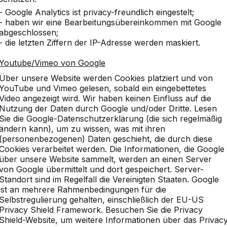
- Google Analytics ist privacy-freundlich eingestelt;
che in verschiedenen Ausfü
- haben wir eine Bearbeitungsübereinkommen mit Google
abgeschlossen;
usführungen Outdoor Pingpongtische im Sortiment. Wir h
- die letzten Ziffern der IP-Adresse werden maskiert.
 in den Farben Naturell Beton und Grün und in der moder
Youtube/Vimeo von Google
, das Modell mit den abgerundeten Ecken aufzustellen. An
ikofrei spielen. Für ein extra Spielelement haben wir einen
Über unsere Website werden Cookies platziert und von
piel keine Grenzen gesetzt. Auch dieser Tisch ist wie die a
YouTube und Vimeo gelesen, sobald ein eingebettetes
rbar. Besuchen Sie unsere Website für weitere Information
Video angezeigt wird. Wir haben keinen Einfluss auf die
Nutzung der Daten durch Google und/oder Dritte. Lesen
Sie die Google-Datenschutzerklärung (die sich regelmäßig
ändern kann), um zu wissen, was mit ihren
(personenbezogenen) Daten geschieht, die durch diese
Cookies verarbeitet werden. Die Informationen, die Google
über unsere Website sammelt, werden an einen Server
von Google übermittelt und dort gespeichert. Server-
Standort sind im Regelfall die Vereinigten Staaten. Google
vice
Kategorien
ist an mehrere Rahmenbedingungen für die
Selbstregulierung gehalten, einschließlich der EU-US
n
Tischtennistische
Privacy Shield Framework. Besuchen Sie die Privacy
Fußvolleyball
Shield-Website, um weitere Informationen über das Privac
Tischkicker