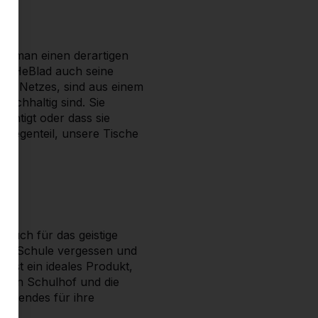
enn man einen derartigen
igt HeBlad auch seine
des Netzes, sind aus einem
achhaltig sind. Sie
ächtigt oder dass sie
m Gegenteil, unsere Tische
r
n auch für das geistige
 die Schule vergessen und
 ist ein ideales Produkt,
einen Schulhof und die
heidendes für ihre