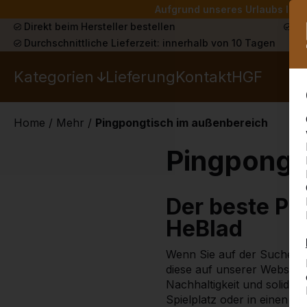
Aufgrund unseres Urlaubs liefe
Direkt beim Hersteller bestellen
Sch
Durchschnittliche Lieferzeit: innerhalb von 10 Tagen
Kategorien
Lieferung
Kontakt
HGF
Home
/
Mehr
/
Pingpongtisch im außenbereich
Pingpongt
Der beste Pi
HeBlad
Wenn Sie auf der Suche nac
diese auf unserer Website.
Nachhaltigkeit und solide 
Spielplatz oder in einen a