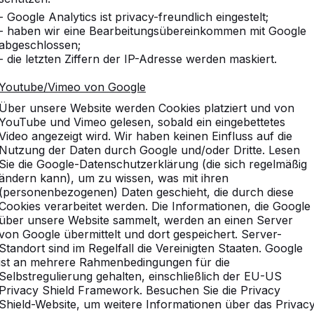
- Google Analytics ist privacy-freundlich eingestelt;
- haben wir eine Bearbeitungsübereinkommen mit Google
abgeschlossen;
- die letzten Ziffern der IP-Adresse werden maskiert.
Youtube/Vimeo von Google
sammen
Kundenberichte
Vergleichbare
Produkte
Über unsere Website werden Cookies platziert und von
YouTube und Vimeo gelesen, sobald ein eingebettetes
Video angezeigt wird. Wir haben keinen Einfluss auf die
Nutzung der Daten durch Google und/oder Dritte. Lesen
Sie die Google-Datenschutzerklärung (die sich regelmäßig
onbank für den
ändern kann), um zu wissen, was mit ihren
(personenbezogenen) Daten geschieht, die durch diese
Cookies verarbeitet werden. Die Informationen, die Google
über unsere Website sammelt, werden an einen Server
von Google übermittelt und dort gespeichert. Server-
Standort sind im Regelfall die Vereinigten Staaten. Google
ilität ideal für den Außenbereich geeignet. In einem
ist an mehrere Rahmenbedingungen für die
n – damit ist diese Bank optimal für die Nutzung im
Selbstregulierung gehalten, einschließlich der EU-US
nz gleich, welchen Witterungsbedingungen sie
Privacy Shield Framework. Besuchen Sie die Privacy
s Schmuckstück für Ihren Garten, für Plätze, Parks
Shield-Website, um weitere Informationen über das Privac
r schlichtes Aussehen in jede Umgebung und ist