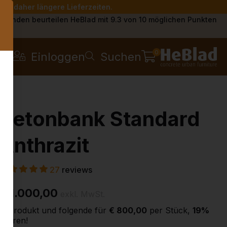
Sie daher längere Lieferzeiten.
s
Kunden beurteilen HeBlad mit 9.3 von 10 möglichen Punkten
0
Einloggen
Suchen
Betonbank Standard
Anthrazit
27
reviews
€ 1.000,00
exkl. MwSt.
2. Produkt und folgende für
€ 800,00
per Stück,
19%
sparen!