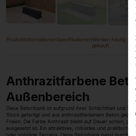
Produktinformationen
Spezifikationen
Werden häufig zu
gekauft
Anthrazitfarbene Bet
Außenbereich
Diese Betonbank ist aufgrund ihrer Schlichtheit und Stab
Stück gefertigt und aus anthrazitfarbenem Beton gegosse
Freien. Die Farbe Anthrazit bleibt auf Dauer schön, ga
ausgesetzt ist. Ein attraktives, robustes und praktische
oder sonstige Terrains. Diese Betonbank passt durch ih