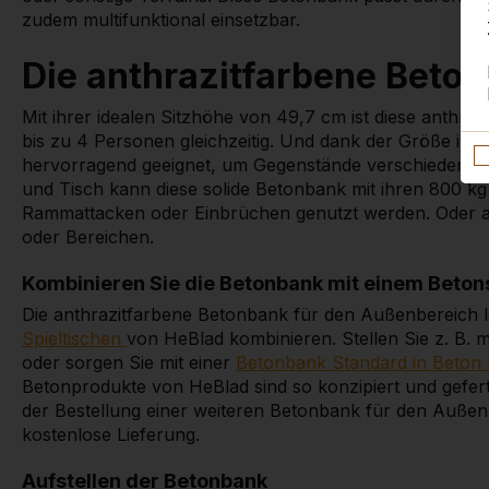
zudem multifunktional einsetzbar.
Die anthrazitfarbene Betonb
Mit ihrer idealen Sitzhöhe von 49,7 cm ist diese anthra
bis zu 4 Personen gleichzeitig. Und dank der Größe ihre
hervorragend geeignet, um Gegenstände verschiedenster 
und Tisch kann diese solide Betonbank mit ihren 800 k
Rammattacken oder Einbrüchen genutzt werden. Oder 
oder Bereichen.
Kombinieren Sie die Betonbank mit einem Betons
Die anthrazitfarbene Betonbank für den Außenbereich l
Spieltischen
von HeBlad kombinieren. Stellen Sie z. B
oder sorgen Sie mit einer
Betonbank Standard in Beton 
Betonprodukte von HeBlad sind so konzipiert und gefert
der Bestellung einer weiteren Betonbank für den Außen
kostenlose Lieferung.
Aufstellen der Betonbank