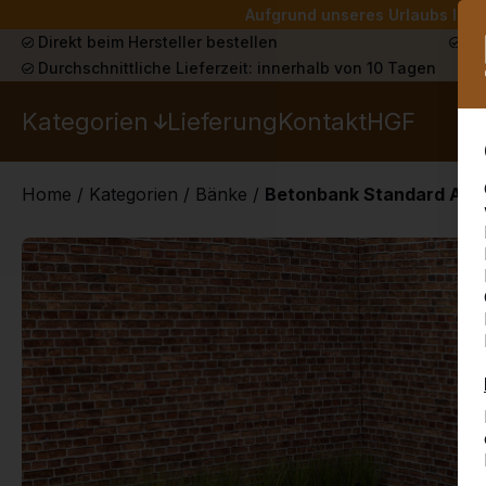
Aufgrund unseres Urlaubs liefe
Direkt beim Hersteller bestellen
Sch
Durchschnittliche Lieferzeit: innerhalb von 10 Tagen
Kategorien
Lieferung
Kontakt
HGF
Home
/
Kategorien
/
Bänke
/
Betonbank Standard Anth