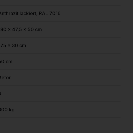
Anthrazit lackiert, RAL 7016
180 x 47,5 x 50 cm
175 x 30 cm
50 cm
Beton
4
800 kg