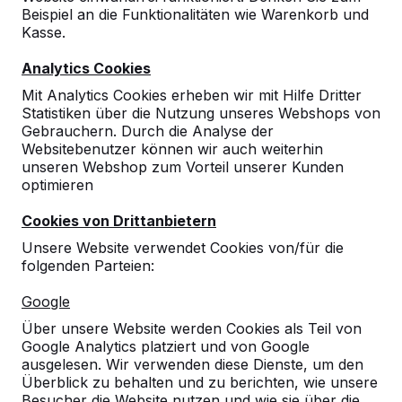
7 bis 10
FSB
Köln
Koelnme
Beispiel an die Funktionalitäten wie Warenkorb und
Nov 2017
Kasse.
21 bis 23
Salon des Maires
Parijs
Paris E
Analytics Cookies
Nov 2017
Versaill
Mit Analytics Cookies erheben wir mit Hilfe Dritter
28 bis 30
Renovatievakbeurs
Hardenberg
Eveneme
Statistiken über die Nutzung unseres Webshops von
Nov 2017
Gebrauchern. Durch die Analyse der
1 Februar
Dag van Openbare
Brussel
Brussel
Websitebenutzer können wir auch weiterhin
2018
Ruimte
unseren Webshop zum Vorteil unserer Kunden
20 bis 24
Didacta
Hannover
Messege
optimieren
febr 2018
Cookies von Drittanbietern
8 März
Dag van de
Houten
Expo Ho
2018
Sportaccommodaties
Unsere Website verwendet Cookies von/für die
folgenden Parteien:
Google
Picknickset
Schulhof
Der öffentliche Raum
Tischtennistisch
Erholung
Über unsere Website werden Cookies als Teil von
Google Analytics platziert und von Google
4 November 2017
ausgelesen. Wir verwenden diese Dienste, um den
Überblick zu behalten und zu berichten, wie unsere
Besucher die Website nutzen und wie sie über die