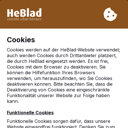
Aufgrund unseres Urlaubs liefern wir von Woche 31 bis
Woche 33 nicht. Bitte berücksichtigen Sie daher längere
Lieferzeiten.
Schon mehr als 30.000 Produkten verkauft
0
Cookies
Cookies werden auf der HeBlad-Website verwendet;
auch werden Cookies durch Drittanbieter platziert,
Nachrichten
die durch HeBlad eingesetzt werden. Es ist frei,
Cookies mit dem Browser zu deaktivieren. Sie
Übersicht der Messen
können die Hilfefunktion Ihres Browsers
2017/2018
verwenden, um herauszufinden, wo Sie Cookies
deaktivieren können. Bitte beachten Sie, dass die
Deaktivierung von Cookies eine eingeschränkte
Funktionalität unserer Website zur Folge haben
7 bis 28
Dag van Openbare
Utrecht
Jaarbeu
kann.
Sept `17
Ruimte
1 bis 2
Saltex
Birmingham
NEC (En
Funktionelle Cookies
Nov
Funktionelle Cookies sorgen dafür, dass unsere
2017
Website einwandfrei funktioniert. Denken Sie zum