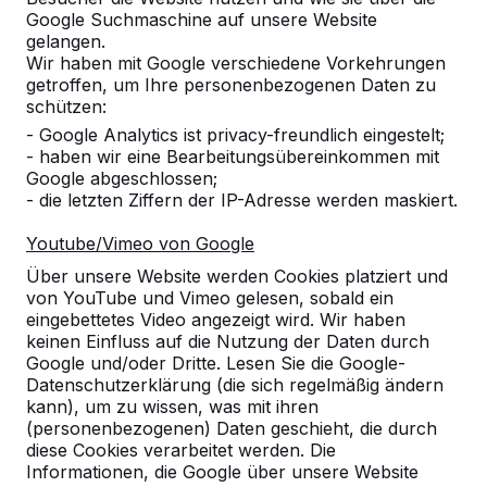
Google Suchmaschine auf unsere Website
gelangen.
Wir haben mit Google verschiedene Vorkehrungen
Kontakt
getroffen, um Ihre personenbezogenen Daten zu
schützen:
HeBlad Deutschland
- Google Analytics ist privacy-freundlich eingestelt;
Diekerstraße 97
- haben wir eine Bearbeitungsübereinkommen mit
Google abgeschlossen;
42781 Haan
- die letzten Ziffern der IP-Adresse werden maskiert.
Deutschland
Youtube/Vimeo von Google
+49 212 934 77 25
Über unsere Website werden Cookies platziert und
info@HeBlad.de
von YouTube und Vimeo gelesen, sobald ein
eingebettetes Video angezeigt wird. Wir haben
keinen Einfluss auf die Nutzung der Daten durch
Google und/oder Dritte. Lesen Sie die Google-
Datenschutzerklärung (die sich regelmäßig ändern
kann), um zu wissen, was mit ihren
(personenbezogenen) Daten geschieht, die durch
Kundenservice
diese Cookies verarbeitet werden. Die
Informationen, die Google über unsere Website