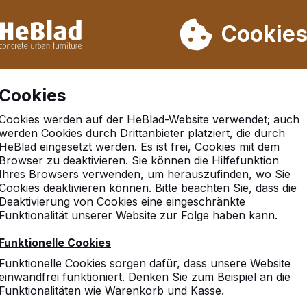
rn wir von Woche 31 bis Woche 33 nicht. Bitte berücksichtigen 
on mehr als 30.000 Produkten verkauft
Cookie
Cookies
Cookies werden auf der HeBlad-Website verwendet; auch
7
werden Cookies durch Drittanbieter platziert, die durch
HeBlad eingesetzt werden. Es ist frei, Cookies mit dem
 der Messen
Browser zu deaktivieren. Sie können die Hilfefunktion
Ihres Browsers verwenden, um herauszufinden, wo Sie
iode bereiten wir uns auf die Messezeit vor. Anfang Septe
Cookies deaktivieren können. Bitte beachten Sie, dass die
and. Danach folgen noch andere Messen in Deutschland, D
Deaktivierung von Cookies eine eingeschränkte
Funktionalität unserer Website zur Folge haben kann.
derlanden.
einen ganz neuen Stand. Wir hoffen dann auch, Sie auf ei
Funktionelle Cookies
Funktionelle Cookies sorgen dafür, dass unsere Website
Spoga Gafa
Keulen
Duitsl
einwandfrei funktioniert. Denken Sie zum Beispiel an die
Galabau
Nürnberg
Duitsl
Funktionalitäten wie Warenkorb und Kasse.