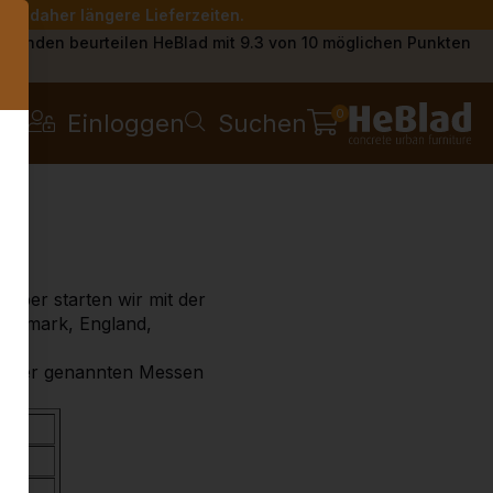
Sie daher längere Lieferzeiten.
s
Kunden beurteilen HeBlad mit 9.3 von 10 möglichen Punkten
0
Einloggen
Suchen
mber starten wir mit der
änemark, England,
ne der genannten Messen
and
and