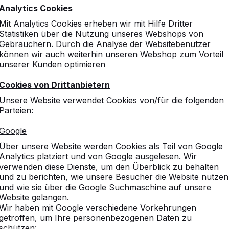
6
Dag van Openbare Ruimte
Utrecht
Neder
Analytics Cookies
Recreatievakbeurs
Hardenberg
Neder
Mit Analytics Cookies erheben wir mit Hilfe Dritter
Welcome 2016 (Recreatievakbeurs)
Gorinchem
Neder
Statistiken über die Nutzung unseres Webshops von
Gebrauchern. Durch die Analyse der Websitebenutzer
NOT
Utrecht
Neder
können wir auch weiterhin unseren Webshop zum Vorteil
Dag van de Openbare Ruimte
Brussel
België
unserer Kunden optimieren
Bouwbeurs
Utrecht
Neder
Cookies von Drittanbietern
Didacta
Stuttgart
Duitsl
Unsere Website verwendet Cookies von/für die folgenden
Laerningsfestival
Kopenhagen
Denem
Parteien:
Dag van de Sportaccommodaties
Houten
Neder
Google
Skolemessen
Aarhus
Denem
Über unsere Website werden Cookies als Teil von Google
Salon des Maires
Parijs **
Frankr
Analytics platziert und von Google ausgelesen. Wir
 Messe ist unter Vorbehalt.
verwenden diese Dienste, um den Überblick zu behalten
und zu berichten, wie unsere Besucher die Website nutzen
und wie sie über die Google Suchmaschine auf unsere
Website gelangen.
Wir haben mit Google verschiedene Vorkehrungen
getroffen, um Ihre personenbezogenen Daten zu
schützen: