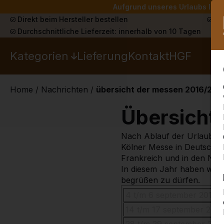
Aufgrund unseres Urlaubs liefe
Direkt beim Hersteller bestellen
Sch
Durchschnittliche Lieferzeit: innerhalb von 10 Tagen
Kategorien
Lieferung
Kontakt
HGF
Home
/
Nachrichten
/
übersicht der messen 2016/201
Übersicht
Nach Ablauf der Urlaubsper
Kölner Messe in Deutschl
Frankreich und in den Nie
In diesem Jahr haben wir 
begrüßen zu dürfen.
4 t/m 6 september 2016
14 t/m 17 september 2016