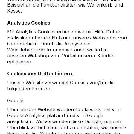
August geschlossen. Über unsere Website können
Beispiel an die Funktionalitäten wie Warenkorb und
Sie jederzeit Angebote abgeben und Bestellungen
Kasse.
aufgeben. Ihre Mail wird verspätet gelesen und /
Analytics Cookies
oder beantwortet. Unsere nächsten Lieferungen
erfolgen innerhalb von 4 Wochen ab KW 35.
Mit Analytics Cookies erheben wir mit Hilfe Dritter
Statistiken über die Nutzung unseres Webshops von
Wir sind ab Montag, 23. August, telefonisch
Gebrauchern. Durch die Analyse der
Websitebenutzer können wir auch weiterhin
erreichbar.
unseren Webshop zum Vorteil unserer Kunden
optimieren
23 February 2022
Cookies von Drittanbietern
Unsere Website verwendet Cookies von/für die
folgenden Parteien:
Google
Kontakt
Über unsere Website werden Cookies als Teil von
Google Analytics platziert und von Google
HeBlad Deutschland
ausgelesen. Wir verwenden diese Dienste, um den
Diekerstraße 97
Überblick zu behalten und zu berichten, wie unsere
42781 Haan
Besucher die Website nutzen und wie sie über die