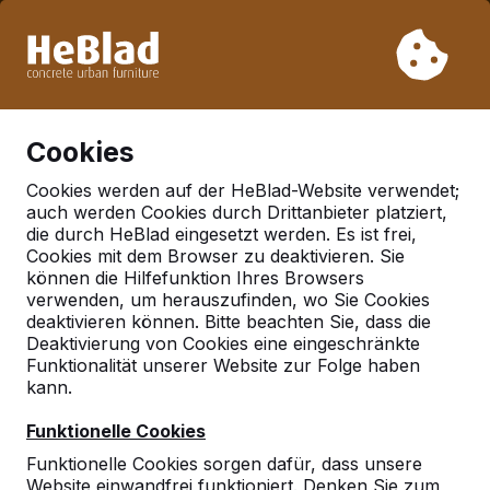
Aufgrund unseres Urlaubs liefern wir von Woche 31 bis
Woche 33 nicht. Bitte berücksichtigen Sie daher längere
Lieferzeiten.
Schon mehr als 30.000 Produkten verkauft
0
Cookies
Cookies werden auf der HeBlad-Website verwendet;
auch werden Cookies durch Drittanbieter platziert,
Nachrichten
die durch HeBlad eingesetzt werden. Es ist frei,
Cookies mit dem Browser zu deaktivieren. Sie
können die Hilfefunktion Ihres Browsers
verwenden, um herauszufinden, wo Sie Cookies
deaktivieren können. Bitte beachten Sie, dass die
Deaktivierung von Cookies eine eingeschränkte
Funktionalität unserer Website zur Folge haben
kann.
Funktionelle Cookies
Sommerschluss 2021
Funktionelle Cookies sorgen dafür, dass unsere
Aufgrund unserer Ferien sind wir vom 31. Juli bis 22.
Website einwandfrei funktioniert. Denken Sie zum