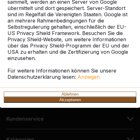
sammelt, werden an einen Server von Google
übermittelt und dort gespeichert. Server-Standort
sind im Regelfall die Vereinigten Staaten. Google ist
Kontakt
an mehrere Rahmenbedingungen für die
Selbstregulierung gehalten, einschließlich der EU-
HeBlad Deutschland
US Privacy Shield Framework. Besuchen Sie die
Diekerstraße 97
Privacy Shield-Website, um weitere Informationen
über das Privacy Shield-Programm der EU und der
42781 Haan
USA zu erhalten und die Zertifizierung von Google
Deutschland
einzusehen.
+49 212 934 77 25
Für weitere Informationen können Sie unsere
Datenschutzerklärung lesen:
info@HeBlad.de
Anzeigen
Ablehnen
Akzeptieren
Kundenservice
Kategorien