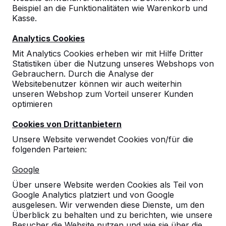
Beispiel an die Funktionalitäten wie Warenkorb und
Kasse.
Analytics Cookies
Mit Analytics Cookies erheben wir mit Hilfe Dritter
Statistiken über die Nutzung unseres Webshops von
Gebrauchern. Durch die Analyse der
Websitebenutzer können wir auch weiterhin
unseren Webshop zum Vorteil unserer Kunden
optimieren
Cookies von Drittanbietern
Unsere Website verwendet Cookies von/für die
folgenden Parteien:
Referenzen
Google
Unsere Produkte finden Sie in ganz Europa
Über unsere Website werden Cookies als Teil von
und darüber hinaus. Sehen Sie hier, wo Sie
Google Analytics platziert und von Google
ein HeBlad-Produkt in Ihrer Nähe finden.
ausgelesen. Wir verwenden diese Dienste, um den
Überblick zu behalten und zu berichten, wie unsere
Produkt
Besucher die Website nutzen und wie sie über die