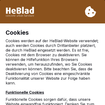
Aufgrund unseres Urlaubs liefern wir von Woche 31 bis
Woche 33 nicht. Bitte berücksichtigen Sie daher längere
Lieferzeiten.
Schon mehr als 30.000 Produkten verkauft
0
Cookies
Cookies werden auf der HeBlad-Website verwendet;
auch werden Cookies durch Drittanbieter platziert,
Deutschland
die durch HeBlad eingesetzt werden. Es ist frei,
Cookies mit dem Browser zu deaktivieren. Sie
Referenties in:
Merzenich
können die Hilfefunktion Ihres Browsers
verwenden, um herauszufinden, wo Sie Cookies
deaktivieren können. Bitte beachten Sie, dass die
Deaktivierung von Cookies eine eingeschränkte
Geen reviews gevonden voor deze
Funktionalität unserer Website zur Folge haben
locatie.
kann.
Funktionelle Cookies
Funktionelle Cookies sorgen dafür, dass unsere
Website einwandfrei funktioniert. Denken Sie zum