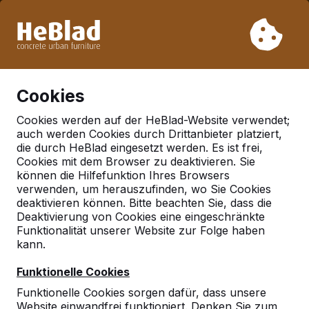
Aufgrund unseres Urlaubs liefern wir von Woche 31 bis
Woche 33 nicht. Bitte berücksichtigen Sie daher längere
Lieferzeiten.
Schon mehr als 30.000 Produkten verkauft
0
Cookies
Cookies werden auf der HeBlad-Website verwendet;
auch werden Cookies durch Drittanbieter platziert,
Deutschland
die durch HeBlad eingesetzt werden. Es ist frei,
Cookies mit dem Browser zu deaktivieren. Sie
Referenties in:
können die Hilfefunktion Ihres Browsers
Rockenberg
verwenden, um herauszufinden, wo Sie Cookies
deaktivieren können. Bitte beachten Sie, dass die
Deaktivierung von Cookies eine eingeschränkte
Funktionalität unserer Website zur Folge haben
Geen reviews gevonden voor deze
kann.
locatie.
Funktionelle Cookies
Funktionelle Cookies sorgen dafür, dass unsere
Website einwandfrei funktioniert. Denken Sie zum