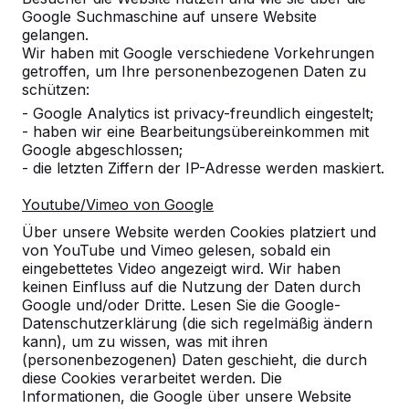
Google Suchmaschine auf unsere Website
Produkt
gelangen.
Wir haben mit Google verschiedene Vorkehrungen
Alles anzeigen
getroffen, um Ihre personenbezogenen Daten zu
schützen:
Kategorie
- Google Analytics ist privacy-freundlich eingestelt;
- haben wir eine Bearbeitungsübereinkommen mit
Alles anzeigen
Google abgeschlossen;
- die letzten Ziffern der IP-Adresse werden maskiert.
Ort oder Postleitzahl suchen
Youtube/Vimeo von Google
Über unsere Website werden Cookies platziert und
von YouTube und Vimeo gelesen, sobald ein
eingebettetes Video angezeigt wird. Wir haben
keinen Einfluss auf die Nutzung der Daten durch
Google und/oder Dritte. Lesen Sie die Google-
Datenschutzerklärung (die sich regelmäßig ändern
kann), um zu wissen, was mit ihren
Zie ook
(personenbezogenen) Daten geschieht, die durch
diese Cookies verarbeitet werden. Die
Butzbach
Münzenberg
Informationen, die Google über unsere Website