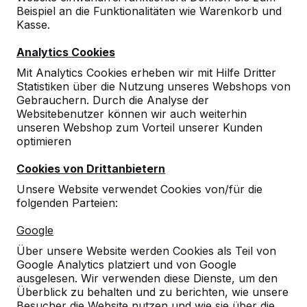
Beispiel an die Funktionalitäten wie Warenkorb und
Kasse.
Analytics Cookies
Mit Analytics Cookies erheben wir mit Hilfe Dritter
Statistiken über die Nutzung unseres Webshops von
Gebrauchern. Durch die Analyse der
Websitebenutzer können wir auch weiterhin
unseren Webshop zum Vorteil unserer Kunden
optimieren
Cookies von Drittanbietern
Unsere Website verwendet Cookies von/für die
folgenden Parteien:
Referenzen
Google
Über unsere Website werden Cookies als Teil von
Unsere Produkte finden Sie in ganz Europa
Google Analytics platziert und von Google
und darüber hinaus. Sehen Sie hier, wo Sie
ausgelesen. Wir verwenden diese Dienste, um den
ein HeBlad-Produkt in Ihrer Nähe finden.
Überblick zu behalten und zu berichten, wie unsere
Besucher die Website nutzen und wie sie über die