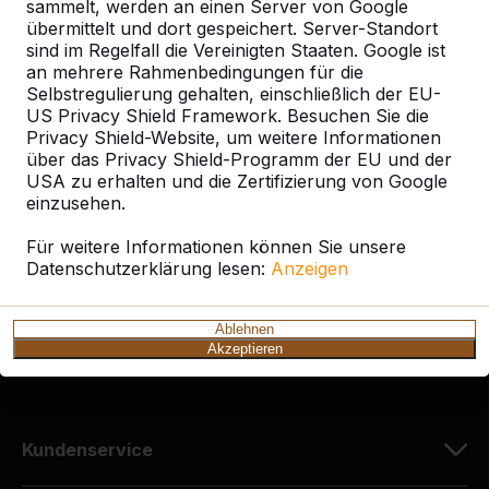
sammelt, werden an einen Server von Google
übermittelt und dort gespeichert. Server-Standort
sind im Regelfall die Vereinigten Staaten. Google ist
an mehrere Rahmenbedingungen für die
Selbstregulierung gehalten, einschließlich der EU-
Kontakt
US Privacy Shield Framework. Besuchen Sie die
Privacy Shield-Website, um weitere Informationen
HeBlad Deutschland
über das Privacy Shield-Programm der EU und der
Diekerstraße 97
USA zu erhalten und die Zertifizierung von Google
42781 Haan
einzusehen.
Deutschland
Für weitere Informationen können Sie unsere
Datenschutzerklärung lesen:
Anzeigen
+49 212 934 77 25
info@HeBlad.de
Ablehnen
Akzeptieren
Kundenservice