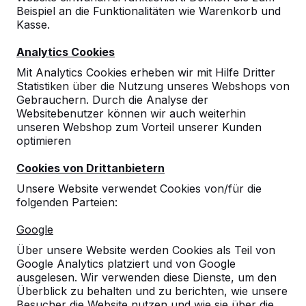
Beispiel an die Funktionalitäten wie Warenkorb und
Kasse.
Analytics Cookies
Mit Analytics Cookies erheben wir mit Hilfe Dritter
Statistiken über die Nutzung unseres Webshops von
Gebrauchern. Durch die Analyse der
Websitebenutzer können wir auch weiterhin
unseren Webshop zum Vorteil unserer Kunden
optimieren
Cookies von Drittanbietern
Unsere Website verwendet Cookies von/für die
folgenden Parteien:
Referenzen
Google
Unsere Produkte finden Sie in ganz Europa
Über unsere Website werden Cookies als Teil von
und darüber hinaus. Sehen Sie hier, wo Sie
Google Analytics platziert und von Google
ein HeBlad-Produkt in Ihrer Nähe finden.
ausgelesen. Wir verwenden diese Dienste, um den
Überblick zu behalten und zu berichten, wie unsere
Produkt
Besucher die Website nutzen und wie sie über die