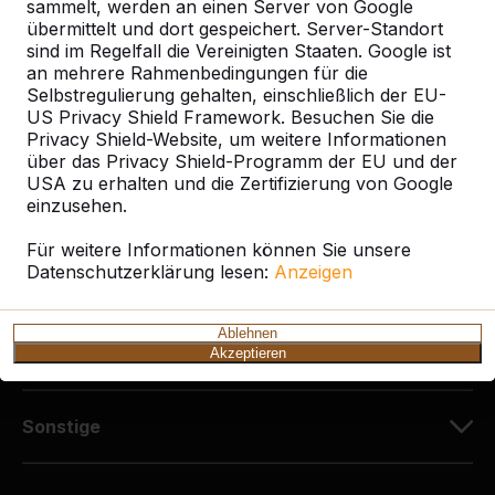
Diekerstraße 97
sammelt, werden an einen Server von Google
42781 Haan
übermittelt und dort gespeichert. Server-Standort
sind im Regelfall die Vereinigten Staaten. Google ist
Deutschland
an mehrere Rahmenbedingungen für die
Selbstregulierung gehalten, einschließlich der EU-
+49 212 934 77 25
US Privacy Shield Framework. Besuchen Sie die
info@HeBlad.de
Privacy Shield-Website, um weitere Informationen
über das Privacy Shield-Programm der EU und der
USA zu erhalten und die Zertifizierung von Google
einzusehen.
Für weitere Informationen können Sie unsere
Datenschutzerklärung lesen:
Anzeigen
Kundenservice
Ablehnen
Kategorien
Akzeptieren
Sonstige