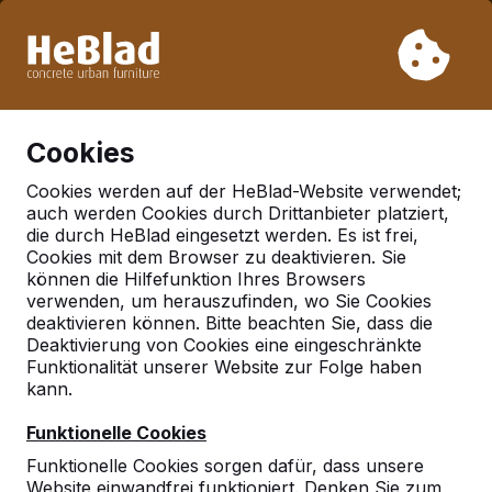
Aufgrund unseres Urlaubs liefern wir von Woche 31 bis
Woche 33 nicht. Bitte berücksichtigen Sie daher längere
Lieferzeiten.
Schon mehr als 30.000 Produkten verkauft
0
Cookies
Cookies werden auf der HeBlad-Website verwendet;
auch werden Cookies durch Drittanbieter platziert,
Deutschland
die durch HeBlad eingesetzt werden. Es ist frei,
Cookies mit dem Browser zu deaktivieren. Sie
Referenties in:
Ebern
können die Hilfefunktion Ihres Browsers
verwenden, um herauszufinden, wo Sie Cookies
deaktivieren können. Bitte beachten Sie, dass die
Deaktivierung von Cookies eine eingeschränkte
Geen reviews gevonden voor deze
Funktionalität unserer Website zur Folge haben
locatie.
kann.
Funktionelle Cookies
Funktionelle Cookies sorgen dafür, dass unsere
Website einwandfrei funktioniert. Denken Sie zum