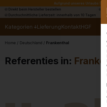
Aufgrund unseres Urlaubs liefe
Direkt beim Hersteller bestellen
Sch
Durchschnittliche Lieferzeit: innerhalb von 10 Tagen
Kategorien
Lieferung
Kontakt
HGF
Home
/
Deutschland
/
Frankenthal
Referenties in:
Franke