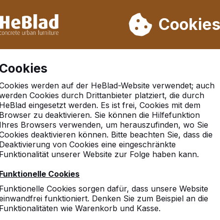
rn wir von Woche 31 bis Woche 33 nicht. Bitte berücksichtigen 
on mehr als 30.000 Produkten verkauft
Cookie
Cookies
Cookies werden auf der HeBlad-Website verwendet; auch
werden Cookies durch Drittanbieter platziert, die durch
HeBlad eingesetzt werden. Es ist frei, Cookies mit dem
Browser zu deaktivieren. Sie können die Hilfefunktion
nthal
Ihres Browsers verwenden, um herauszufinden, wo Sie
Cookies deaktivieren können. Bitte beachten Sie, dass die
Deaktivierung von Cookies eine eingeschränkte
Funktionalität unserer Website zur Folge haben kann.
10
Funktionelle Cookies
Wir haben bei Ihnen eine T
Funktionelle Cookies sorgen dafür, dass unsere Website
und sind damit rundum zuf
einwandfrei funktioniert. Denken Sie zum Beispiel an die
Bestellung bis zur Lieferun
Funktionalitäten wie Warenkorb und Kasse.
Tischtennisplatte ist sehr 