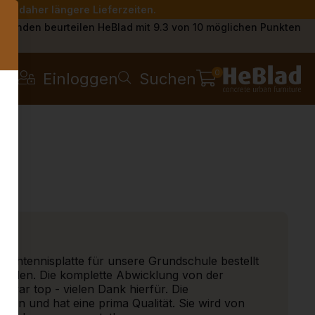
Sie daher längere Lieferzeiten.
s
Kunden beurteilen HeBlad mit 9.3 von 10 möglichen Punkten
0
Einloggen
Suchen
ischtennisplatte für unsere Grundschule bestellt
rieden. Die komplette Abwicklung von der
g war top - vielen Dank hierfür. Die
schön und hat eine prima Qualität. Sie wird von