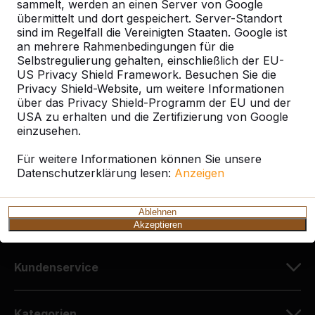
sammelt, werden an einen Server von Google
übermittelt und dort gespeichert. Server-Standort
sind im Regelfall die Vereinigten Staaten. Google ist
Kontakt
an mehrere Rahmenbedingungen für die
Selbstregulierung gehalten, einschließlich der EU-
HeBlad Deutschland
US Privacy Shield Framework. Besuchen Sie die
Diekerstraße 97
Privacy Shield-Website, um weitere Informationen
über das Privacy Shield-Programm der EU und der
42781 Haan
USA zu erhalten und die Zertifizierung von Google
Deutschland
einzusehen.
+49 212 934 77 25
Für weitere Informationen können Sie unsere
Datenschutzerklärung lesen:
info@HeBlad.de
Anzeigen
Ablehnen
Akzeptieren
Kundenservice
Kategorien