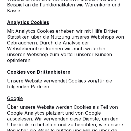
Beispiel an die Funktionalitäten wie Warenkorb und
Kasse.
Analytics Cookies
Mit Analytics Cookies erheben wir mit Hilfe Dritter
Statistiken über die Nutzung unseres Webshops von
Gebrauchern. Durch die Analyse der
Websitebenutzer können wir auch weiterhin
unseren Webshop zum Vorteil unserer Kunden
optimieren
Cookies von Drittanbietern
Unsere Website verwendet Cookies von/für die
folgenden Parteien:
Referenzen
Google
Unsere Produkte finden Sie in ganz Europa
Über unsere Website werden Cookies als Teil von
und darüber hinaus. Sehen Sie hier, wo Sie
Google Analytics platziert und von Google
ein HeBlad-Produkt in Ihrer Nähe finden.
ausgelesen. Wir verwenden diese Dienste, um den
Überblick zu behalten und zu berichten, wie unsere
Produkt
Besucher die Website nutzen und wie sie über die