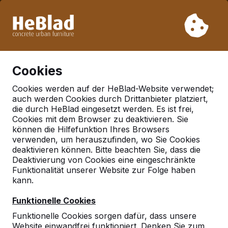
Aufgrund unseres Urlaubs liefern wir von Woche 31 bis
Woche 33 nicht. Bitte berücksichtigen Sie daher längere
Lieferzeiten.
Schon mehr als 30.000 Produkten verkauft
0
Cookies
Cookies werden auf der HeBlad-Website verwendet;
auch werden Cookies durch Drittanbieter platziert,
Deutschland
die durch HeBlad eingesetzt werden. Es ist frei,
Cookies mit dem Browser zu deaktivieren. Sie
Referenties in:
Aschheim
können die Hilfefunktion Ihres Browsers
verwenden, um herauszufinden, wo Sie Cookies
deaktivieren können. Bitte beachten Sie, dass die
Deaktivierung von Cookies eine eingeschränkte
Geen reviews gevonden voor deze
Funktionalität unserer Website zur Folge haben
locatie.
kann.
Funktionelle Cookies
Funktionelle Cookies sorgen dafür, dass unsere
Website einwandfrei funktioniert. Denken Sie zum