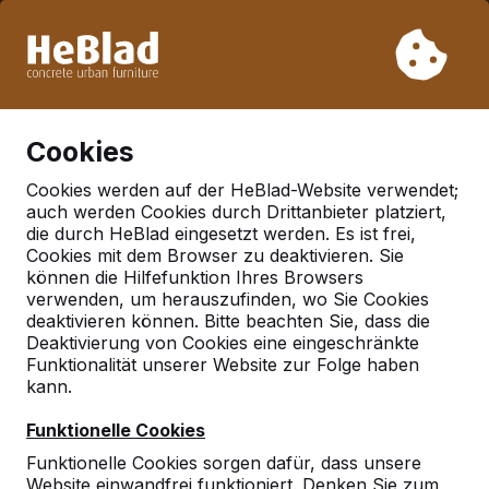
Aufgrund unseres Urlaubs liefern wir von Woche 31 bis
Woche 33 nicht. Bitte berücksichtigen Sie daher längere
Lieferzeiten.
Schon mehr als 30.000 Produkten verkauft
0
Cookies
Cookies werden auf der HeBlad-Website verwendet;
auch werden Cookies durch Drittanbieter platziert,
Deutschland
die durch HeBlad eingesetzt werden. Es ist frei,
Cookies mit dem Browser zu deaktivieren. Sie
Referenties in:
können die Hilfefunktion Ihres Browsers
Roggenburg
verwenden, um herauszufinden, wo Sie Cookies
deaktivieren können. Bitte beachten Sie, dass die
Deaktivierung von Cookies eine eingeschränkte
Funktionalität unserer Website zur Folge haben
Geen reviews gevonden voor deze
kann.
locatie.
Funktionelle Cookies
Funktionelle Cookies sorgen dafür, dass unsere
Website einwandfrei funktioniert. Denken Sie zum