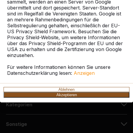
sammelt, werden an einen Server von Google
HeBlad Deutschland
übermittelt und dort gespeichert. Server-Standort
Diekerstraße 97
sind im Regelfall die Vereinigten Staaten. Google ist
42781 Haan
an mehrere Rahmenbedingungen für die
Deutschland
Selbstregulierung gehalten, einschließlich der EU-
US Privacy Shield Framework. Besuchen Sie die
Privacy Shield-Website, um weitere Informationen
+49 212 934 77 25
über das Privacy Shield-Programm der EU und der
info@HeBlad.de
USA zu erhalten und die Zertifizierung von Google
einzusehen.
Für weitere Informationen können Sie unsere
Datenschutzerklärung lesen:
Anzeigen
Kundenservice
Ablehnen
Akzeptieren
Kategorien
Sonstige