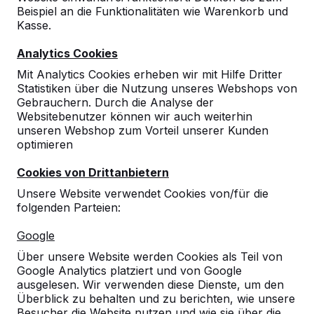
Beispiel an die Funktionalitäten wie Warenkorb und
Kasse.
Analytics Cookies
Mit Analytics Cookies erheben wir mit Hilfe Dritter
Statistiken über die Nutzung unseres Webshops von
Gebrauchern. Durch die Analyse der
Websitebenutzer können wir auch weiterhin
unseren Webshop zum Vorteil unserer Kunden
optimieren
Cookies von Drittanbietern
Unsere Website verwendet Cookies von/für die
folgenden Parteien:
Referenzen
Google
Über unsere Website werden Cookies als Teil von
Unsere Produkte finden Sie in ganz Europa
Google Analytics platziert und von Google
und darüber hinaus. Sehen Sie hier, wo Sie
ausgelesen. Wir verwenden diese Dienste, um den
ein HeBlad-Produkt in Ihrer Nähe finden.
Überblick zu behalten und zu berichten, wie unsere
Besucher die Website nutzen und wie sie über die