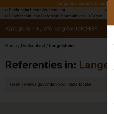
Aufgrund unseres Urlaubs liefe
Direkt beim Hersteller bestellen
Sch
Durchschnittliche Lieferzeit: innerhalb von 10 Tagen
Kategorien
Lieferung
Kontakt
HGF
Home
/
Deutschland
/
Langelsheim
Referenties in:
Langel
Geen reviews gevonden voor deze locatie.