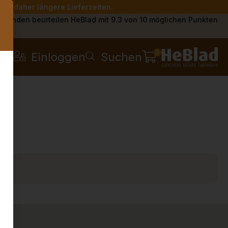
Sie daher längere Lieferzeiten.
s
Kunden beurteilen HeBlad mit 9.3 von 10 möglichen Punkten
0
Einloggen
Suchen