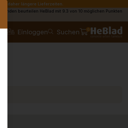
Sie daher längere Lieferzeiten.
s
Kunden beurteilen HeBlad mit 9.3 von 10 möglichen Punkten
0
Einloggen
Suchen