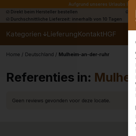
Aufgrund unseres Urlaubs liefe
Direkt beim Hersteller bestellen
Sch
Durchschnittliche Lieferzeit: innerhalb von 10 Tagen
Kategorien
Lieferung
Kontakt
HGF
Home
/
Deutschland
/
Mulheim-an-der-ruhr
Referenties in:
Mulhei
Geen reviews gevonden voor deze locatie.