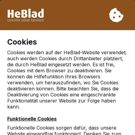
Aufgrund unseres Urlaubs liefern wir von Woche 31 bis
Woche 33 nicht. Bitte berücksichtigen Sie daher längere
Lieferzeiten.
Schon mehr als 30.000 Produkten verkauft
0
Cookies
Cookies werden auf der HeBlad-Website verwendet;
auch werden Cookies durch Drittanbieter platziert,
Deutschland
die durch HeBlad eingesetzt werden. Es ist frei,
Cookies mit dem Browser zu deaktivieren. Sie
Referenties in:
können die Hilfefunktion Ihres Browsers
Hecklingen ot
verwenden, um herauszufinden, wo Sie Cookies
deaktivieren können. Bitte beachten Sie, dass die
schneidlingen
Deaktivierung von Cookies eine eingeschränkte
Funktionalität unserer Website zur Folge haben
kann.
Geen reviews gevonden voor deze
Funktionelle Cookies
locatie.
Funktionelle Cookies sorgen dafür, dass unsere
Website einwandfrei funktioniert. Denken Sie zum