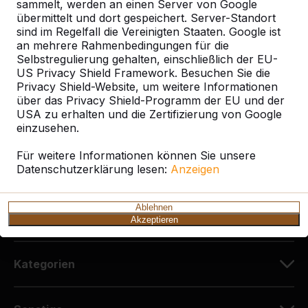
Kontakt
sammelt, werden an einen Server von Google
übermittelt und dort gespeichert. Server-Standort
HeBlad Deutschland
sind im Regelfall die Vereinigten Staaten. Google ist
Diekerstraße 97
an mehrere Rahmenbedingungen für die
Selbstregulierung gehalten, einschließlich der EU-
42781 Haan
US Privacy Shield Framework. Besuchen Sie die
Deutschland
Privacy Shield-Website, um weitere Informationen
über das Privacy Shield-Programm der EU und der
+49 212 934 77 25
USA zu erhalten und die Zertifizierung von Google
info@HeBlad.de
einzusehen.
Für weitere Informationen können Sie unsere
Datenschutzerklärung lesen:
Anzeigen
Ablehnen
Kundenservice
Akzeptieren
Kategorien