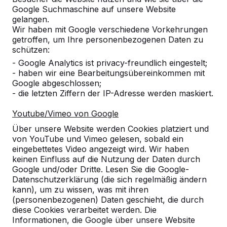
ein HeBlad-Produkt in Ihrer Nähe finden.
Google Suchmaschine auf unsere Website
gelangen.
Produkt
Wir haben mit Google verschiedene Vorkehrungen
getroffen, um Ihre personenbezogenen Daten zu
schützen:
Alles anzeigen
- Google Analytics ist privacy-freundlich eingestelt;
Kategorie
- haben wir eine Bearbeitungsübereinkommen mit
Google abgeschlossen;
- die letzten Ziffern der IP-Adresse werden maskiert.
Alles anzeigen
Youtube/Vimeo von Google
Ort oder Postleitzahl suchen
Über unsere Website werden Cookies platziert und
von YouTube und Vimeo gelesen, sobald ein
eingebettetes Video angezeigt wird. Wir haben
keinen Einfluss auf die Nutzung der Daten durch
Google und/oder Dritte. Lesen Sie die Google-
Datenschutzerklärung (die sich regelmäßig ändern
kann), um zu wissen, was mit ihren
(personenbezogenen) Daten geschieht, die durch
diese Cookies verarbeitet werden. Die
Informationen, die Google über unsere Website