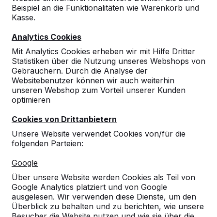
Beispiel an die Funktionalitäten wie Warenkorb und
Kasse.
Analytics Cookies
Mit Analytics Cookies erheben wir mit Hilfe Dritter
Statistiken über die Nutzung unseres Webshops von
Gebrauchern. Durch die Analyse der
Websitebenutzer können wir auch weiterhin
unseren Webshop zum Vorteil unserer Kunden
optimieren
Cookies von Drittanbietern
Unsere Website verwendet Cookies von/für die
folgenden Parteien:
Google
Referenzen
Über unsere Website werden Cookies als Teil von
Google Analytics platziert und von Google
ausgelesen. Wir verwenden diese Dienste, um den
Unsere Produkte finden Sie in ganz Europa
Überblick zu behalten und zu berichten, wie unsere
und darüber hinaus. Sehen Sie hier, wo Sie
Besucher die Website nutzen und wie sie über die