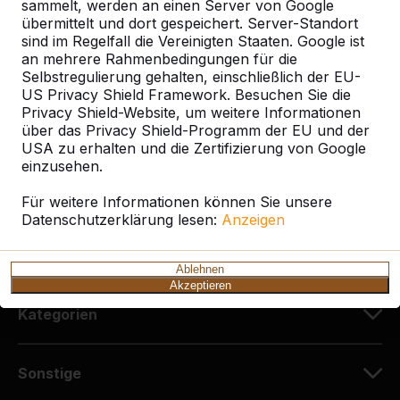
sammelt, werden an einen Server von Google
HeBlad Deutschland
übermittelt und dort gespeichert. Server-Standort
Diekerstraße 97
sind im Regelfall die Vereinigten Staaten. Google ist
42781 Haan
an mehrere Rahmenbedingungen für die
Deutschland
Selbstregulierung gehalten, einschließlich der EU-
US Privacy Shield Framework. Besuchen Sie die
Privacy Shield-Website, um weitere Informationen
+49 212 934 77 25
über das Privacy Shield-Programm der EU und der
info@HeBlad.de
USA zu erhalten und die Zertifizierung von Google
einzusehen.
Für weitere Informationen können Sie unsere
Datenschutzerklärung lesen:
Anzeigen
Kundenservice
Ablehnen
Akzeptieren
Kategorien
Sonstige