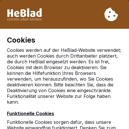
Aufgrund unseres Urlaubs liefern wir von Woche 31 bis
Woche 33 nicht. Bitte berücksichtigen Sie daher längere
Lieferzeiten.
Schon mehr als 30.000 Produkten verkauft
0
Cookies
Cookies werden auf der HeBlad-Website verwendet;
auch werden Cookies durch Drittanbieter platziert,
Deutschland
die durch HeBlad eingesetzt werden. Es ist frei,
Cookies mit dem Browser zu deaktivieren. Sie
Referenties in:
können die Hilfefunktion Ihres Browsers
Crimmitschau
verwenden, um herauszufinden, wo Sie Cookies
deaktivieren können. Bitte beachten Sie, dass die
Deaktivierung von Cookies eine eingeschränkte
Funktionalität unserer Website zur Folge haben
Geen reviews gevonden voor deze
kann.
locatie.
Funktionelle Cookies
Funktionelle Cookies sorgen dafür, dass unsere
Website einwandfrei funktioniert. Denken Sie zum