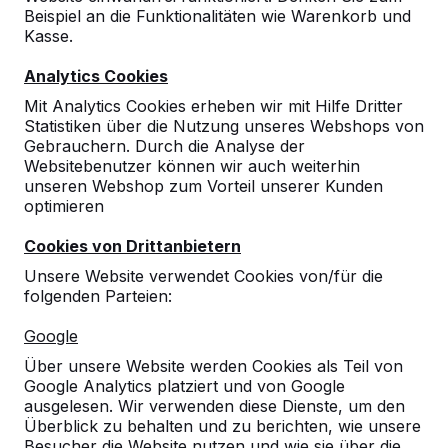
Beispiel an die Funktionalitäten wie Warenkorb und
Kasse.
Analytics Cookies
Mit Analytics Cookies erheben wir mit Hilfe Dritter
Statistiken über die Nutzung unseres Webshops von
Gebrauchern. Durch die Analyse der
Websitebenutzer können wir auch weiterhin
unseren Webshop zum Vorteil unserer Kunden
optimieren
Cookies von Drittanbietern
Unsere Website verwendet Cookies von/für die
folgenden Parteien:
Referenzen
Google
Über unsere Website werden Cookies als Teil von
Unsere Produkte finden Sie in ganz Europa
Google Analytics platziert und von Google
und darüber hinaus. Sehen Sie hier, wo Sie
ausgelesen. Wir verwenden diese Dienste, um den
ein HeBlad-Produkt in Ihrer Nähe finden.
Überblick zu behalten und zu berichten, wie unsere
Besucher die Website nutzen und wie sie über die