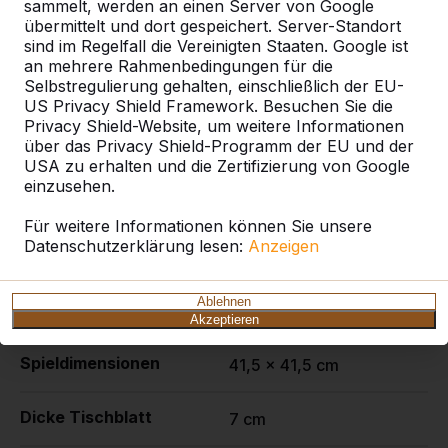
sammelt, werden an einen Server von Google
übermittelt und dort gespeichert. Server-Standort
sind im Regelfall die Vereinigten Staaten. Google ist
an mehrere Rahmenbedingungen für die
Spezifikationen
Selbstregulierung gehalten, einschließlich der EU-
US Privacy Shield Framework. Besuchen Sie die
Privacy Shield-Website, um weitere Informationen
Produktcode
PS.DLAB.GT.111
über das Privacy Shield-Programm der EU und der
USA zu erhalten und die Zertifizierung von Google
Farbe
einzusehen.
Anthrazit-Beton
Für weitere Informationen können Sie unsere
Abmessungen (L x B x H)
210 x 193 x 75 cm
Datenschutzerklärung lesen:
Anzeigen
Abmessungen
210 x 90 cm
Ablehnen
Tischplatte (L x B)
Akzeptieren
Spieldimensionen
41,5 x 41,5 cm
Dicke Tischblatt
7 cm