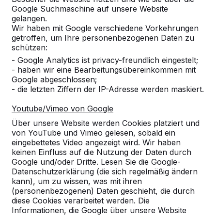
Google Suchmaschine auf unsere Website
gelangen.
Anzahl
Wir haben mit Google verschiedene Vorkehrungen
getroffen, um Ihre personenbezogenen Daten zu
schützen:
- Google Analytics ist privacy-freundlich eingestelt;
- haben wir eine Bearbeitungsübereinkommen mit
Google abgeschlossen;
Zur Bestellung hinzufügen
- die letzten Ziffern der IP-Adresse werden maskiert.
Youtube/Vimeo von Google
Über unsere Website werden Cookies platziert und
Zum Angebot hinzufügen
von YouTube und Vimeo gelesen, sobald ein
eingebettetes Video angezeigt wird. Wir haben
keinen Einfluss auf die Nutzung der Daten durch
Google und/oder Dritte. Lesen Sie die Google-
Kostenlose Lieferung und Aufstellung in
Datenschutzerklärung (die sich regelmäßig ändern
kann), um zu wissen, was mit ihren
Deutschland.
(personenbezogenen) Daten geschieht, die durch
Innerhalb von 4 Arbeitswochen geliefert.
diese Cookies verarbeitet werden. Die
Wie funktioniert die Lieferung?
Video ansehen
Informationen, die Google über unsere Website