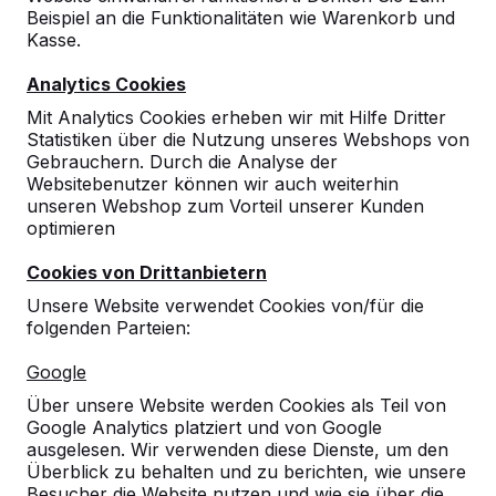
Beispiel an die Funktionalitäten wie Warenkorb und
Kasse.
Analytics Cookies
Mit Analytics Cookies erheben wir mit Hilfe Dritter
Statistiken über die Nutzung unseres Webshops von
Gebrauchern. Durch die Analyse der
Websitebenutzer können wir auch weiterhin
Multispieltisch (1-1-1)
unseren Webshop zum Vorteil unserer Kunden
optimieren
DeLuxe Anthrazit-Beton
Cookies von Drittanbietern
10
reviews
Unsere Website verwendet Cookies von/für die
folgenden Parteien:
€ 3.350,00
exkl. MwSt.
Google
2. Produkt und folgende für
€ 3.150,00
per Stück,
5%
sparen!
Über unsere Website werden Cookies als Teil von
Google Analytics platziert und von Google
Farbe
ausgelesen. Wir verwenden diese Dienste, um den
Überblick zu behalten und zu berichten, wie unsere
Besucher die Website nutzen und wie sie über die