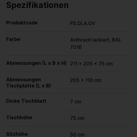
Spezifikationen
Produktcode
PS.DLA.OV
Farbe
Anthrazit lackiert, RAL
7016
Abmessungen (L x B x H)
211 x 205 x 75 cm
Abmessungen
205 x 110 cm
Tischplatte (L x B)
Dicke Tischblatt
7 cm
Tischhöhe
75 cm
Sitzhöhe
50 cm