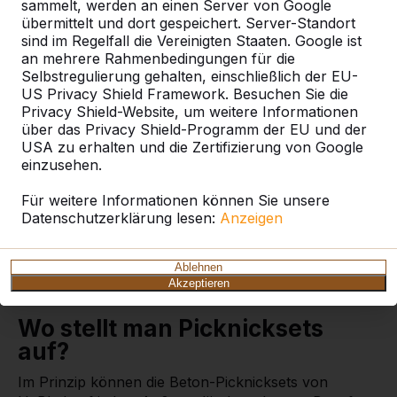
sammelt, werden an einen Server von Google
übermittelt und dort gespeichert. Server-Standort
sind im Regelfall die Vereinigten Staaten. Google ist
an mehrere Rahmenbedingungen für die
Selbstregulierung gehalten, einschließlich der EU-
Was ist ein Picknickset?
US Privacy Shield Framework. Besuchen Sie die
Ein Picknickset besteht aus einem Tisch, oftmals mit
Privacy Shield-Website, um weitere Informationen
über das Privacy Shield-Programm der EU und der
anmontierten Sitzbänken, und ist dafür gedacht,
USA zu erhalten und die Zertifizierung von Google
mehr oder weniger dauerhaft im Freien zu stehen.
einzusehen.
HeBlad fertigt seine
Picknicksets
aus einem Stück
Gussbeton. Tisch und Bänke sind dabei aus
Für weitere Informationen können Sie unsere
massivem Beton, was dem Set eine solide Festigkeit
Datenschutzerklärung lesen:
Anzeigen
verleiht und es unempfindlich gegen Diebstahl und
Vandalismus macht. So haben Sie die Garantie, dass
dieses Picknickset jahrzehntelang Freude bereitet
Ablehnen
Akzeptieren
und stets sein schönes Aussehen behält.
Wo stellt man Picknicksets
auf?
Im Prinzip können die Beton-Picknicksets von