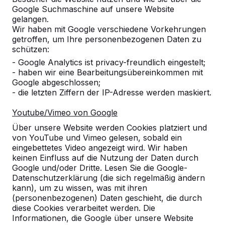
Google Suchmaschine auf unsere Website
gelangen.
Wir haben mit Google verschiedene Vorkehrungen
Anzahl
getroffen, um Ihre personenbezogenen Daten zu
schützen:
- Google Analytics ist privacy-freundlich eingestelt;
- haben wir eine Bearbeitungsübereinkommen mit
Google abgeschlossen;
- die letzten Ziffern der IP-Adresse werden maskiert.
Zur Bestellung hinzufügen
Youtube/Vimeo von Google
Über unsere Website werden Cookies platziert und
von YouTube und Vimeo gelesen, sobald ein
Zum Angebot hinzufügen
eingebettetes Video angezeigt wird. Wir haben
keinen Einfluss auf die Nutzung der Daten durch
Google und/oder Dritte. Lesen Sie die Google-
Datenschutzerklärung (die sich regelmäßig ändern
Kostenlose Lieferung und Aufstellung in
kann), um zu wissen, was mit ihren
(personenbezogenen) Daten geschieht, die durch
Deutschland.
diese Cookies verarbeitet werden. Die
Innerhalb von 4 Arbeitswochen geliefert.
Informationen, die Google über unsere Website
Wie funktioniert die Lieferung?
Video ansehen