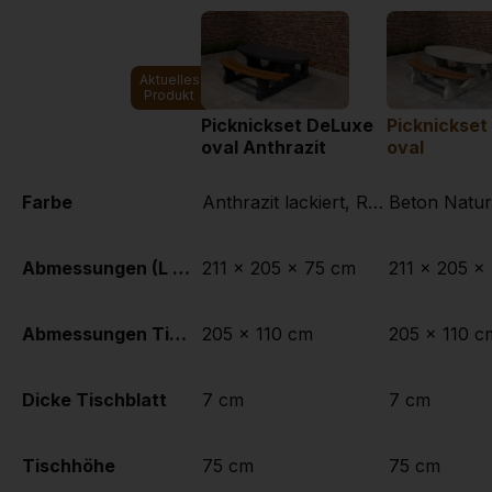
Aktuelles
Produkt
Picknickset DeLuxe
Picknickset
oval Anthrazit
oval
Farbe
Anthrazit lackiert, RAL 7016
Beton Natur
Abmessungen (L x B x H)
211 x 205 x 75 cm
211 x 205 x
Abmessungen Tischplatte (L x B)
205 x 110 cm
205 x 110 c
Dicke Tischblatt
7 cm
7 cm
Tischhöhe
75 cm
75 cm