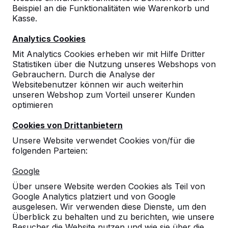
Beispiel an die Funktionalitäten wie Warenkorb und
Kasse.
Analytics Cookies
Mit Analytics Cookies erheben wir mit Hilfe Dritter
Statistiken über die Nutzung unseres Webshops von
Gebrauchern. Durch die Analyse der
Websitebenutzer können wir auch weiterhin
unseren Webshop zum Vorteil unserer Kunden
optimieren
Picknickset DeLuxe oval
Anthrazit
Cookies von Drittanbietern
Unsere Website verwendet Cookies von/für die
118
reviews
folgenden Parteien:
€ 2.350,00
exkl. MwSt.
Google
Über unsere Website werden Cookies als Teil von
2. Produkt und folgende für
€ 2.150,00
per Stück,
Google Analytics platziert und von Google
8%
sparen!
ausgelesen. Wir verwenden diese Dienste, um den
Überblick zu behalten und zu berichten, wie unsere
Farbe
Besucher die Website nutzen und wie sie über die