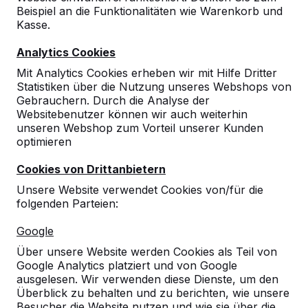
Beispiel an die Funktionalitäten wie Warenkorb und
10
Kasse.
10-09-2024
Analytics Cookies
Mit Analytics Cookies erheben wir mit Hilfe Dritter
Statistiken über die Nutzung unseres Webshops von
10
Gebrauchern. Durch die Analyse der
Websitebenutzer können wir auch weiterhin
Sportservice Berlin
26-10-2023
unseren Webshop zum Vorteil unserer Kunden
optimieren
Cookies von Drittanbietern
10
Unsere Website verwendet Cookies von/für die
Picknickelemente in sehr schönem Design
folgenden Parteien:
und super Qualität.
Ein herzliches Dankeschön an den Fahrer,
Google
der unseren Hausmeister tatkräftig bei der
Aufstellung und Anordnung der Einheiten
Über unsere Website werden Cookies als Teil von
unterstützt hat.
Google Analytics platziert und von Google
17-03-2020
ausgelesen. Wir verwenden diese Dienste, um den
Überblick zu behalten und zu berichten, wie unsere
Besucher die Website nutzen und wie sie über die