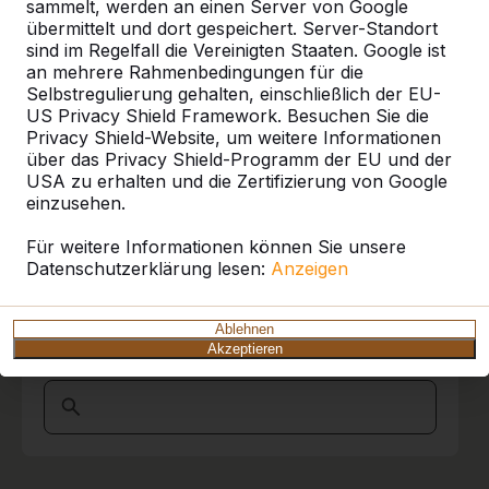
Referenzen
berichten, dass die Hausmeister und die
sammelt, werden an einen Server von Google
Schulleitung begeistert von dem Fahrer
übermittelt und dort gespeichert. Server-Standort
waren, der mit viel Ruhe, Übersicht und
sind im Regelfall die Vereinigten Staaten. Google ist
Unsere Produkte finden Sie in ganz Europa
Souveränität unseren Schulhof befahren hat,
an mehrere Rahmenbedingungen für die
und darüber hinaus. Sehen Sie hier, wo Sie
die Picknickset abgeladen und an Ort und
Selbstregulierung gehalten, einschließlich der EU-
ein HeBlad-Produkt in Ihrer Nähe finden.
Stelle gebracht hat.
US Privacy Shield Framework. Besuchen Sie die
Privacy Shield-Website, um weitere Informationen
Produkt
Wir hatten schon andere Erfahrungen
über das Privacy Shield-Programm der EU und der
machen müssen. Kurz und Gut , wir sind
USA zu erhalten und die Zertifizierung von Google
Alles anzeigen
begeistert und werden sicher
einzusehen.
Wiederholungstäter.
Kategorie
Marion Bleich Schulburo
15-11-2017
Für weitere Informationen können Sie unsere
Datenschutzerklärung lesen:
Anzeigen
Alles anzeigen
10
Ablehnen
Akzeptieren
Ort oder Postleitzahl suchen
Sehr freundlich, souverän und zuverlässig in
jeder Beziehung!
Ein großes Lob an den Fahrer! Sein Können
und seine Gewissenhaftigkeit bei der
Anlieferung haben uns begeistert!
Alles Gute für das gesamte Team!