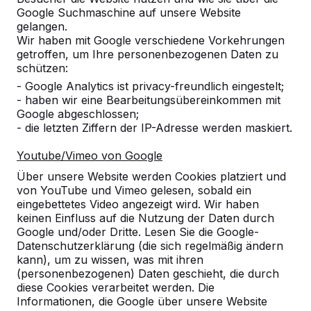
Google Suchmaschine auf unsere Website
10
gelangen.
Wir haben mit Google verschiedene Vorkehrungen
Die Produkte sind bequem, langlebig und
getroffen, um Ihre personenbezogenen Daten zu
pflegeleicht.
schützen:
20-04-2018
- Google Analytics ist privacy-freundlich eingestelt;
- haben wir eine Bearbeitungsübereinkommen mit
Google abgeschlossen;
10
- die letzten Ziffern der IP-Adresse werden maskiert.
wir, die Schulleitung, eigentlich das gesamte
Youtube/Vimeo von Google
Kollegium des OSZ Körperpflege möchten uns
bei Ihnen für die reibungslose Bearbeitung,
Über unsere Website werden Cookies platziert und
Abwicklung und Lieferung der Picknicksets
von YouTube und Vimeo gelesen, sobald ein
bedanken.
eingebettetes Video angezeigt wird. Wir haben
keinen Einfluss auf die Nutzung der Daten durch
Unsere Schüler sind begeistert und bedauern
Google und/oder Dritte. Lesen Sie die Google-
dass das Wetter in Berlin zur Zeit nicht zum
Datenschutzerklärung (die sich regelmäßig ändern
Verweilen einlädt. Sobald es die Witterung
kann), um zu wissen, was mit ihren
zulässt werden wir Ihnen Bilder senden.
(personenbezogenen) Daten geschieht, die durch
diese Cookies verarbeitet werden. Die
Außerdem möchten wir Ihnen noch
Informationen, die Google über unsere Website