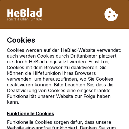
Aufgrund unseres Urlaubs liefern wir von Woche 31 bis
Woche 33 nicht. Bitte berücksichtigen Sie daher längere
Lieferzeiten.
Schon mehr als 30.000 Produkten verkauft
0
Cookies
Cookies werden auf der HeBlad-Website verwendet;
auch werden Cookies durch Drittanbieter platziert,
Deutschland
die durch HeBlad eingesetzt werden. Es ist frei,
Cookies mit dem Browser zu deaktivieren. Sie
Referenties in:
Berlin
können die Hilfefunktion Ihres Browsers
verwenden, um herauszufinden, wo Sie Cookies
deaktivieren können. Bitte beachten Sie, dass die
Deaktivierung von Cookies eine eingeschränkte
Funktionalität unserer Website zur Folge haben
kann.
Funktionelle Cookies
Funktionelle Cookies sorgen dafür, dass unsere
Website einwandfrei funktioniert. Denken Sie zum